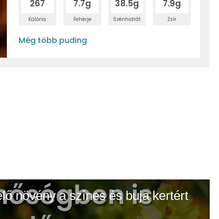
267
7.7g
38.5g
7.9g
Kalória
Fehérje
Szénhidrát
Zsír
Még több puding
elő növény a színes és buja kertért