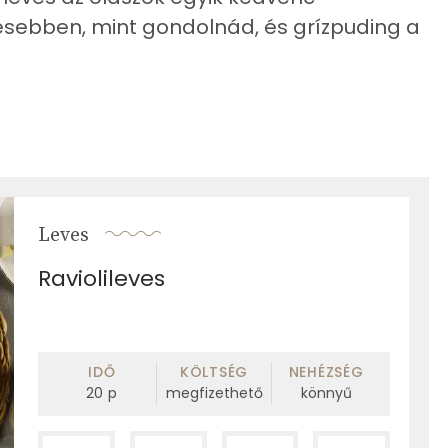
esebben, mint gondolnád, és grízpuding a
Leves
Raviolileves
IDŐ
KÖLTSÉG
NEHÉZSÉG
20
p
megfizethető
könnyű