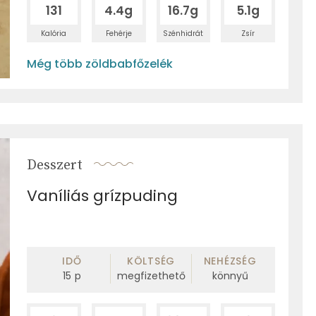
131
4.4g
16.7g
5.1g
Kalória
Fehérje
Szénhidrát
Zsír
Még több zöldbabfőzelék
Desszert
Vaníliás grízpuding
IDŐ
KÖLTSÉG
NEHÉZSÉG
15
p
megfizethető
könnyű