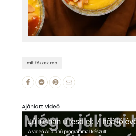
mit főzzek ma
Ajánlott videó
Júliusban ültesd el: 7 hőálló év
A videó AI alapú programmal készült.