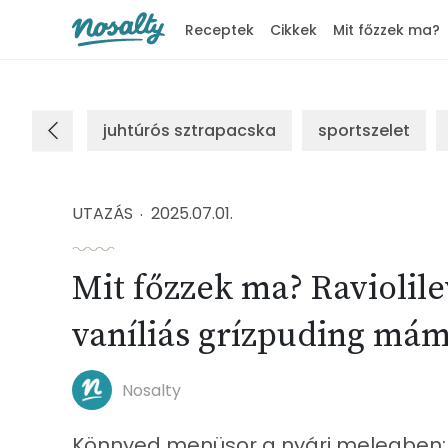
Receptek
Cikkek
Mit főzzek ma?
Nosalty
juhtúrós sztrapacska
sportszelet
UTAZÁS
2025.07.01.
Mit főzzek ma? Raviolile
vaníliás grízpuding mám
Nosalty
Könnyed menüsor a nyári melegben: 