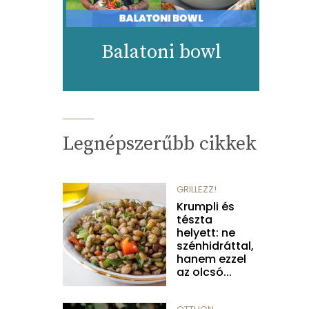
Balatoni bowl
Legnépszerűbb cikkek
GRILLEZZ!
Krumpli és
tészta
helyett: ne
szénhidráttal,
hanem ezzel
az olcsó...