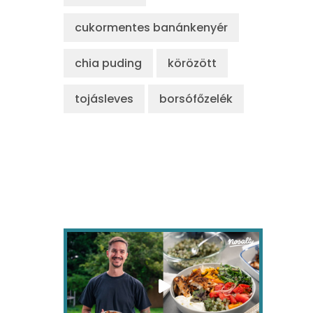
cukormentes banánkenyér
chia puding
körözött
tojásleves
borsófőzelék