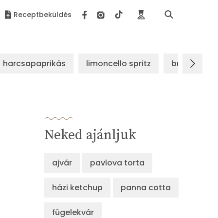
Receptbeküldés
harcsapaprikás
limoncello spritz
brassói sz
Neked ajánljuk
ajvár
pavlova torta
házi ketchup
panna cotta
fügelekvár