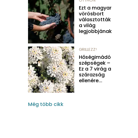
OTTHON
Ezt a magyar
vörösbort
választották
a világ
legjobbjának
GRILLEZZ!
Hőségimádó
szépségek –
Ez a 7 virág a
szárazság
ellenére...
Még több cikk