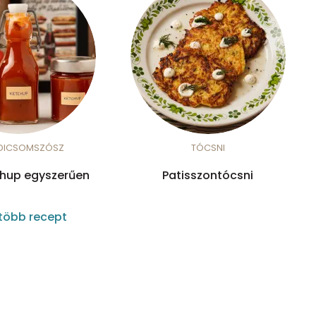
DICSOMSZÓSZ
TÓCSNI
chup egyszerűen
Patisszontócsni
több recept