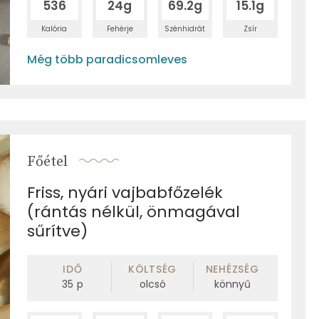
536
24g
69.2g
15.1g
Kalória
Fehérje
Szénhidrát
Zsír
Még több paradicsomleves
Főétel
Friss, nyári vajbabfőzelék
(rántás nélkül, önmagával
sűrítve)
IDŐ
KÖLTSÉG
NEHÉZSÉG
35
p
olcsó
könnyű