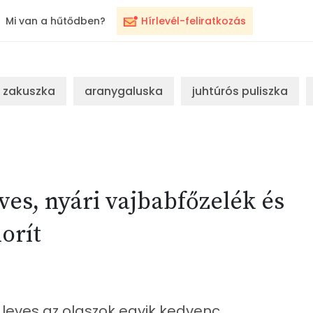
Mi van a hűtődben?
Hírlevél-feliratkozás
zakuszka
aranygaluska
juhtúrós puliszka
ves, nyári vajbabfőzelék és
orít
leves az olaszok egyik kedvenc