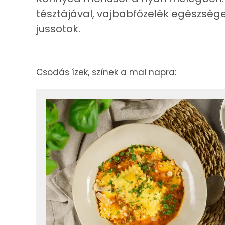
tésztájával, vajbabfőzelék egészség
jussotok.
Csodás ízek, színek a mai napra: