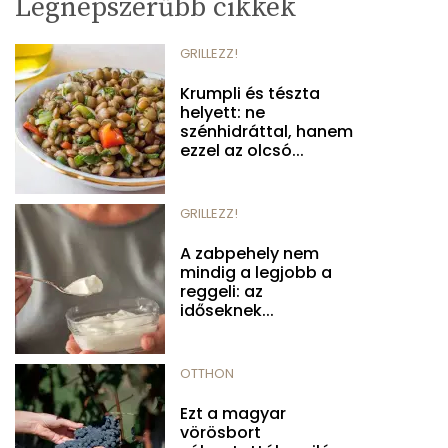
Legnépszerűbb cikkek
GRILLEZZ!
Krumpli és tészta
helyett: ne
szénhidráttal, hanem
ezzel az olcsó...
GRILLEZZ!
A zabpehely nem
mindig a legjobb a
reggeli: az
időseknek...
OTTHON
Ezt a magyar
vörösbort