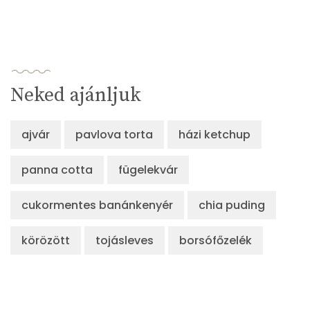
Neked ajánljuk
ajvár
pavlova torta
házi ketchup
panna cotta
fügelekvár
cukormentes banánkenyér
chia puding
körözött
tojásleves
borsófőzelék