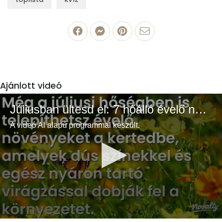
Ajánlott videó
Júliusban ültesd el: 7 hőálló évelő növény a színes és buja kertért
A videó AI alapú programmal készült.
0