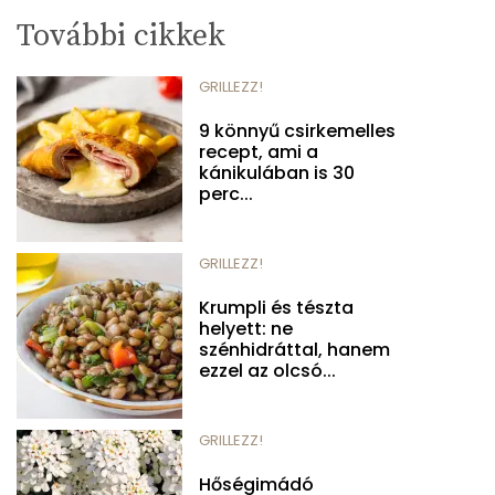
További cikkek
GRILLEZZ!
9 könnyű csirkemelles
recept, ami a
kánikulában is 30
perc...
GRILLEZZ!
Krumpli és tészta
helyett: ne
szénhidráttal, hanem
ezzel az olcsó...
GRILLEZZ!
Hőségimádó