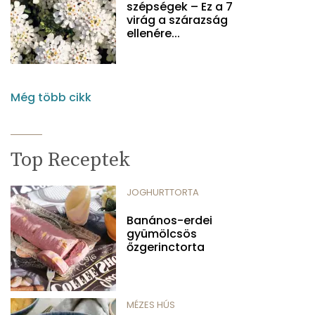
szépségek – Ez a 7
virág a szárazság
ellenére...
Még több cikk
Top Receptek
JOGHURTTORTA
Banános-erdei
gyümölcsös
őzgerinctorta
MÉZES HÚS