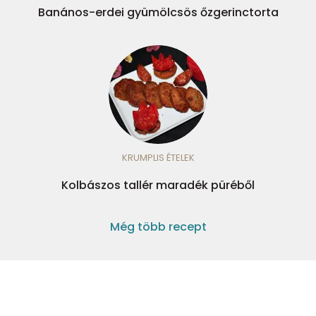
Banános-erdei gyümölcsös őzgerinctorta
KRUMPLIS ÉTELEK
Kolbászos tallér maradék püréből
Még több recept