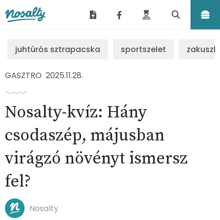
Nosalty
juhtúrós sztrapacska
sportszelet
zakuszk
GASZTRO
2025.11.28.
Nosalty-kvíz: Hány
csodaszép, májusban
virágzó növényt ismersz
fel?
Nosalty