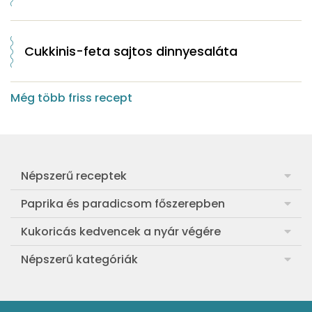
Cukkinis-feta sajtos dinnyesaláta
Még több friss recept
Népszerű receptek
Frankfurti leves
Paprika és paradicsom főszerepben
Egyszerű muffin
Pan con Tomate
Kukoricás kedvencek a nyár végére
Aranygaluska
Paradicsom és paprika eltevése télre
Legfinomabb főtt kukorica
Népszerű kategóriák
Egyszerű paradicsomleves
Mézes-mascarponés sült paradicsom
Ropogós kukoricás fritters
Ebéd receptek
Egyszerű krumplifőzelék
Paradicsomos húsgombóc
Bang bang kukorica
Aprósütemények