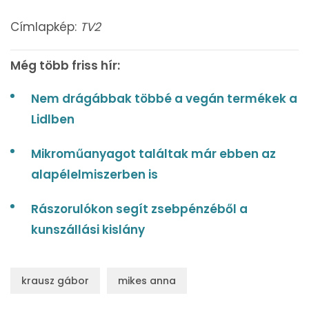
Címlapkép:
TV2
Még több friss hír:
Nem drágábbak többé a vegán termékek a
Lidlben
Mikroműanyagot találtak már ebben az
alapélelmiszerben is
Rászorulókon segít zsebpénzéből a
kunszállási kislány
krausz gábor
mikes anna