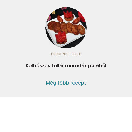
KRUMPLIS ÉTELEK
Kolbászos tallér maradék püréből
Még több recept