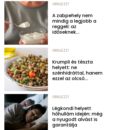
GRILLEZZ!
A zabpehely nem
mindig a legjobb a
reggeli: az
időseknek...
GRILLEZZ!
Krumpli és tészta
helyett: ne
szénhidráttal, hanem
ezzel az olcsó...
GRILLEZZ!
Légkondi helyett
hőhullám idején: még
a nyugodt alvást is
garantálja