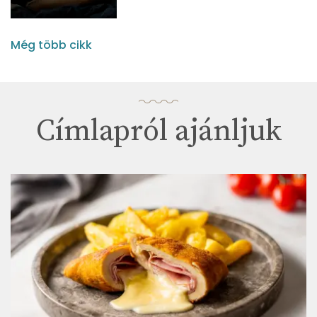
Még több cikk
Címlapról ajánljuk