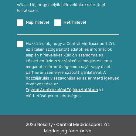
Válaszd ki, hogy melyik hírlevelünkre szeretnél
felíratkozni:
Napi hírlevél
Heti hírlevél
Hozzájárulok, hogy a Central Médiacsoport Zrt.
az általam szolgáltatott adatok és információk
alapján hírleveleket küldjön számomra és
közvetlen üzletszerzési céllal megkeressen a
megadott elérhetőségeimen saját vagy üzleti
partnerei személyre szabott ajánlataival. A
hozzájárulás visszavonása és az érintetti igények
érvényesítése az
Egyedi Adatkezelési Tájékoztatóban
írt
elérhetőségeken lehetséges.
2026
Nosalty · Central Médiacsoport Zrt.
Minden jog fenntartva.