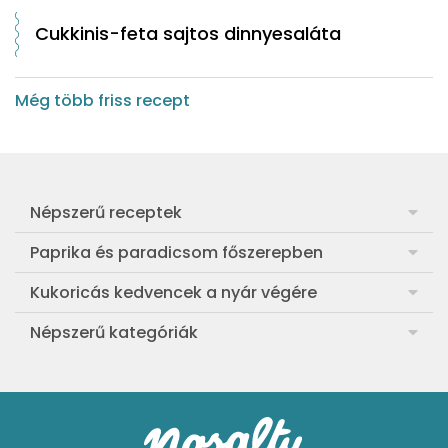
Cukkinis-feta sajtos dinnyesaláta
Még több friss recept
Népszerű receptek
Frankfurti leves
Paprika és paradicsom főszerepben
Egyszerű muffin
Pan con Tomate
Kukoricás kedvencek a nyár végére
Aranygaluska
Paradicsom és paprika eltevése télre
Legfinomabb főtt kukorica
Népszerű kategóriák
Egyszerű paradicsomleves
Mézes-mascarponés sült paradicsom
Ropogós kukoricás fritters
Ebéd receptek
Egyszerű krumplifőzelék
Paradicsomos húsgombóc
Bang bang kukorica
Aprósütemények
Klasszikus madártej
Paradicsomos flat tart leveles tésztából
Szójás-vajas grillkukoricák
Sütemények