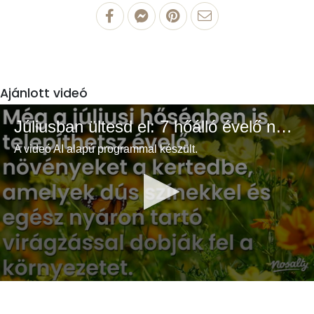
Ajánlott videó
Júliusban ültesd el: 7 hőálló évelő növény a színes és buja kertért
A videó AI alapú programmal készült.
0
seconds
of