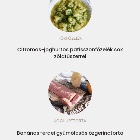
TÖKFŐZELÉK
Citromos-joghurtos patisszonfőzelék sok
zöldfűszerrel
JOGHURTTORTA
Banános-erdei gyümölcsös őzgerinctorta