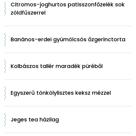
Citromos-joghurtos patisszonfőzelék sok
zöldfűszerrel
Banános-erdei gyümölcsös őzgerinctorta
Kolbászos tallér maradék püréből
Egyszerű tönkölylisztes keksz mézzel
Jeges tea házilag