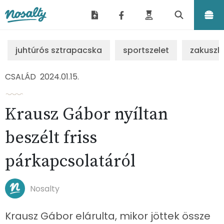
Nosalty
juhtúrós sztrapacska
sportszelet
zakuszk
CSALÁD
2024.01.15.
Krausz Gábor nyíltan
beszélt friss
párkapcsolatáról
Nosalty
Krausz Gábor elárulta, mikor jöttek össze