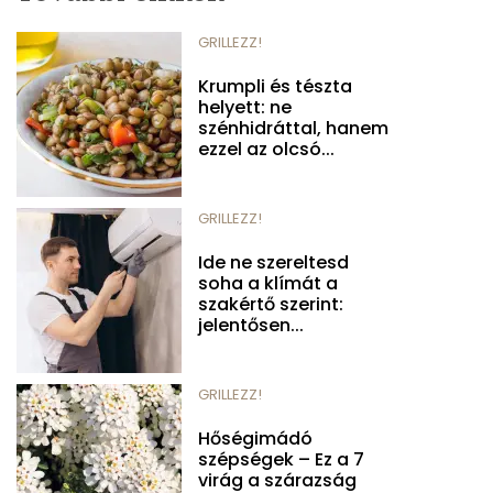
GRILLEZZ!
Krumpli és tészta
helyett: ne
szénhidráttal, hanem
ezzel az olcsó...
GRILLEZZ!
Ide ne szereltesd
soha a klímát a
szakértő szerint:
jelentősen...
GRILLEZZ!
Hőségimádó
szépségek – Ez a 7
virág a szárazság