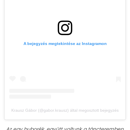
A bejegyzés megtekintése az Instagramon
Krausz Gábor (@gabor.krausz) által megosztott bejegyzés
„
Az egy buborék, együtt voltunk a táncteremben,