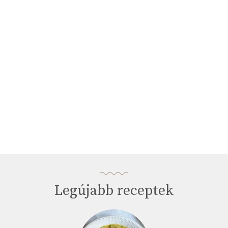
3
minutes,
33
seconds
Legújabb receptek