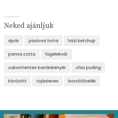
Neked ajánljuk
ajvár
pavlova torta
házi ketchup
panna cotta
fügelekvár
cukormentes banánkenyér
chia puding
körözött
tojásleves
borsófőzelék