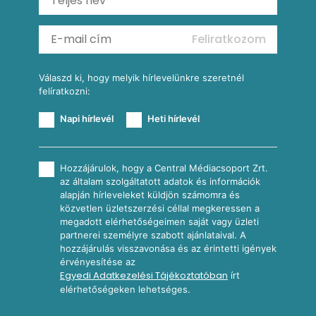
Mexikói kukoricasaláta
Reggeli receptek
Feliratkozom
További receptkategóriák
Válaszd ki, hogy melyik hírlevelünkre szeretnél
felíratkozni:
Napi hírlevél
Heti hírlevél
Hozzájárulok, hogy a Central Médiacsoport Zrt.
az általam szolgáltatott adatok és információk
alapján hírleveleket küldjön számomra és
közvetlen üzletszerzési céllal megkeressen a
megadott elérhetőségeimen saját vagy üzleti
partnerei személyre szabott ajánlataival. A
hozzájárulás visszavonása és az érintetti igények
érvényesítése az
Egyedi Adatkezelési Tájékoztatóban
írt
elérhetőségeken lehetséges.