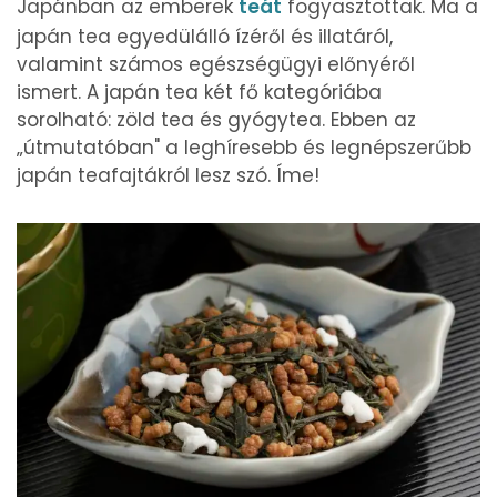
Japánban az emberek
teát
fogyasztottak. Ma a
japán tea egyedülálló ízéről és illatáról,
valamint számos egészségügyi előnyéről
ismert. A japán tea két fő kategóriába
sorolható: zöld tea és gyógytea. Ebben az
„útmutatóban" a leghíresebb és legnépszerűbb
japán teafajtákról lesz szó. Íme!