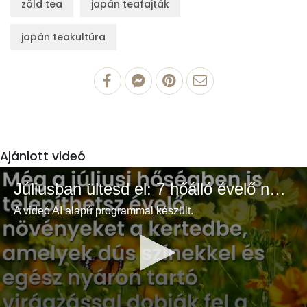
zöld tea
japán teafajták
japán teakultúra
Ajánlott videó
Júliusban ültesd el: 7 hőálló évelő növény a színes és buja kertért
A videó AI alapú programmal készült.