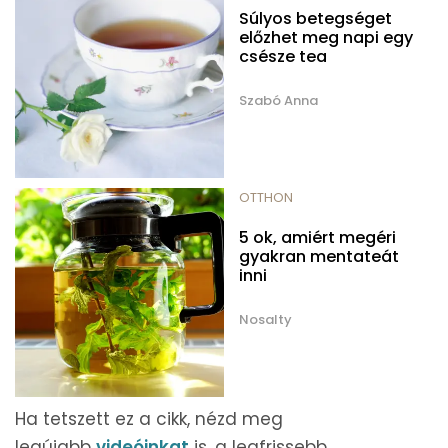
Súlyos betegséget
előzhet meg napi egy
csésze tea
Szabó Anna
OTTHON
5 ok, amiért megéri
gyakran mentateát
inni
Nosalty
Ha tetszett ez a cikk, nézd meg
legújabb
videóinkat
is, a legfrissebb