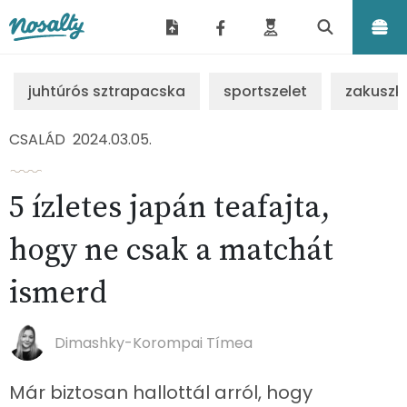
Nosalty
juhtúrós sztrapacska
sportszelet
zakuszk
CSALÁD
2024.03.05.
5 ízletes japán teafajta,
hogy ne csak a matchát
ismerd
Dimashky-Korompai Tímea
Már biztosan hallottál arról, hogy