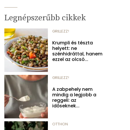
Legnépszerűbb cikkek
GRILLEZZ!
Krumpli és tészta
helyett: ne
szénhidráttal, hanem
ezzel az olcsó...
GRILLEZZ!
A zabpehely nem
mindig a legjobb a
reggeli: az
időseknek...
OTTHON