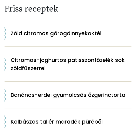
Friss receptek
Zöld citromos görögdinnyekoktél
Citromos-joghurtos patisszonfőzelék sok
zöldfűszerrel
Banános-erdei gyümölcsös őzgerinctorta
Kolbászos tallér maradék püréből