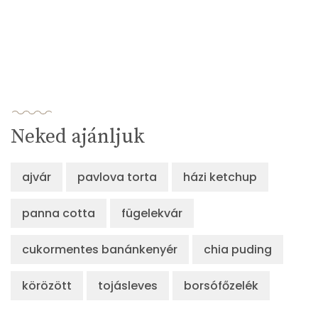
Neked ajánljuk
ajvár
pavlova torta
házi ketchup
panna cotta
fügelekvár
cukormentes banánkenyér
chia puding
körözött
tojásleves
borsófőzelék