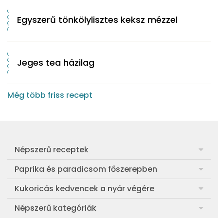
Egyszerű tönkölylisztes keksz mézzel
Jeges tea házilag
Még több friss recept
Népszerű receptek
Frankfurti leves
Paprika és paradicsom főszerepben
Egyszerű muffin
Pan con Tomate
Kukoricás kedvencek a nyár végére
Aranygaluska
Paradicsom és paprika eltevése télre
Legfinomabb főtt kukorica
Népszerű kategóriák