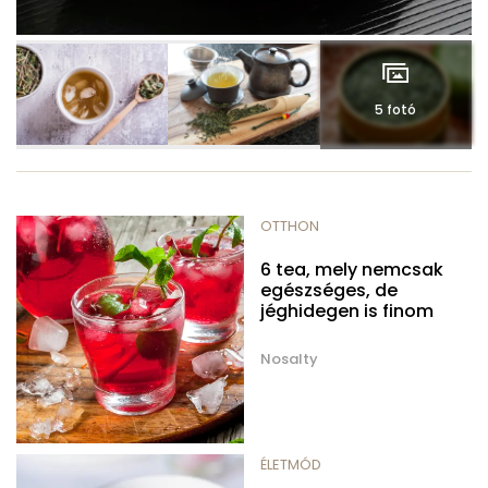
5 fotó
OTTHON
6 tea, mely nemcsak
egészséges, de
jéghidegen is finom
Nosalty
ÉLETMÓD