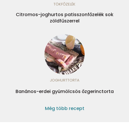
TÖKFŐZELÉK
Citromos-joghurtos patisszonfőzelék sok
zöldfűszerrel
JOGHURTTORTA
Banános-erdei gyümölcsös őzgerinctorta
Még több recept