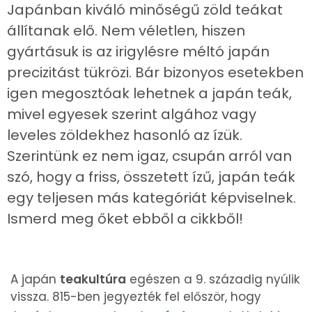
Japánban kiváló minőségű zöld teákat
állítanak elő. Nem véletlen, hiszen
gyártásuk is az irigylésre méltó japán
precizitást tükrözi. Bár bizonyos esetekben
igen megosztóak lehetnek a japán teák,
mivel egyesek szerint algához vagy
leveles zöldekhez hasonló az ízük.
Szerintünk ez nem igaz, csupán arról van
szó, hogy a friss, összetett ízű, japán teák
egy teljesen más kategóriát képviselnek.
Ismerd meg őket ebből a cikkből!
A japán
teakultúra
egészen a 9. századig nyúlik
vissza. 815-ben jegyezték fel először, hogy