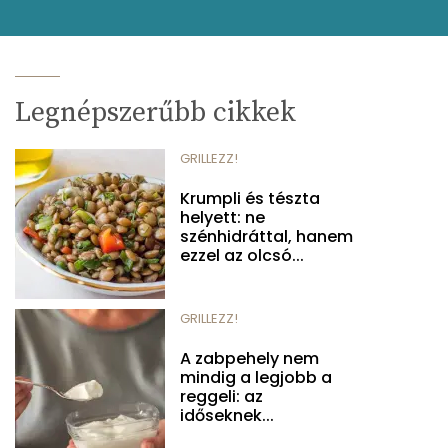
Legnépszerűbb cikkek
GRILLEZZ!
Krumpli és tészta
helyett: ne
szénhidráttal, hanem
ezzel az olcsó...
GRILLEZZ!
A zabpehely nem
mindig a legjobb a
reggeli: az
időseknek...