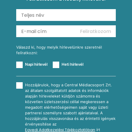
Carbonara
Shakshuka
Mexikói húsleves kukorica salsával
Saláták
Ratatouille
Almás-kéksajtos kukoricasaláta
Köretek
Mexikói kukoricasaláta
Reggeli receptek
Feliratkozom
További receptkategóriák
Válaszd ki, hogy melyik hírlevelünkre szeretnél
felíratkozni:
Napi hírlevél
Heti hírlevél
Hozzájárulok, hogy a Central Médiacsoport Zrt.
az általam szolgáltatott adatok és információk
alapján hírleveleket küldjön számomra és
közvetlen üzletszerzési céllal megkeressen a
megadott elérhetőségeimen saját vagy üzleti
partnerei személyre szabott ajánlataival. A
hozzájárulás visszavonása és az érintetti igények
érvényesítése az
Egyedi Adatkezelési Tájékoztatóban
írt