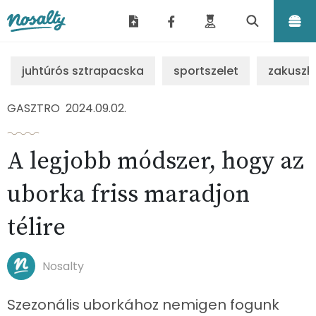
Nosalty
juhtúrós sztrapacska
sportszelet
zakuszk
GASZTRO
2024.09.02.
A legjobb módszer, hogy az
uborka friss maradjon
télire
Nosalty
Szezonális uborkához nemigen fogunk