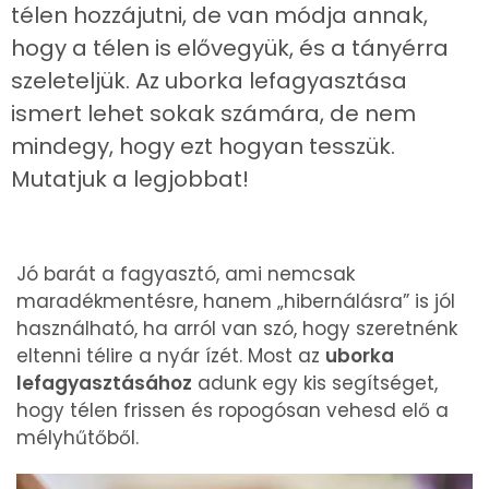
télen hozzájutni, de van módja annak,
hogy a télen is elővegyük, és a tányérra
szeleteljük. Az uborka lefagyasztása
ismert lehet sokak számára, de nem
mindegy, hogy ezt hogyan tesszük.
Mutatjuk a legjobbat!
Jó barát a fagyasztó, ami nemcsak
maradékmentésre, hanem „hibernálásra” is jól
használható, ha arról van szó, hogy szeretnénk
eltenni télire a nyár ízét. Most az
uborka
lefagyasztásához
adunk egy kis segítséget,
hogy télen frissen és ropogósan vehesd elő a
mélyhűtőből.