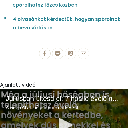
spórolhatsz főzés közben
4 olvasónkat kérdeztük, hogyan spórolnak
a bevásárláson
Ajánlott videó
Júliusban ültesd el: 7 hőálló évelő növény a színes és buja kertért
A videó AI alapú programmal készült.