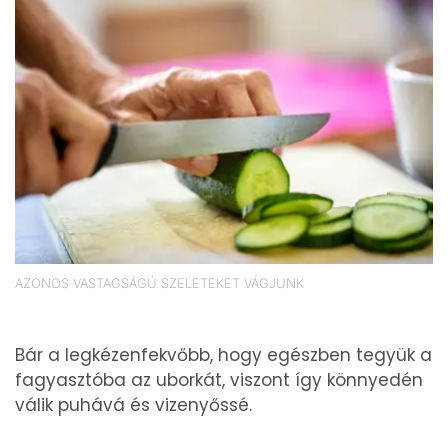
AZONOS VASTAGSÁGÚ SZELETEKET VÁGJUNK
Bár a legkézenfekvőbb, hogy egészben tegyük a
fagyasztóba az uborkát, viszont így könnyedén
válik puhává és vizenyőssé.