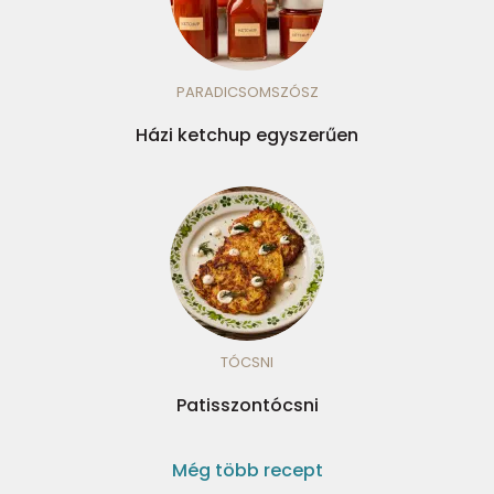
PARADICSOMSZÓSZ
Házi ketchup egyszerűen
TÓCSNI
Patisszontócsni
Még több recept