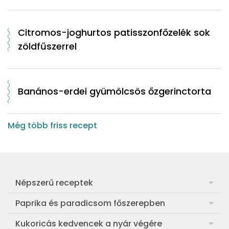
Citromos-joghurtos patisszonfőzelék sok
zöldfűszerrel
Banános-erdei gyümölcsös őzgerinctorta
Még több friss recept
Népszerű receptek
Frankfurti leves
Paprika és paradicsom főszerepben
Egyszerű muffin
Pan con Tomate
Kukoricás kedvencek a nyár végére