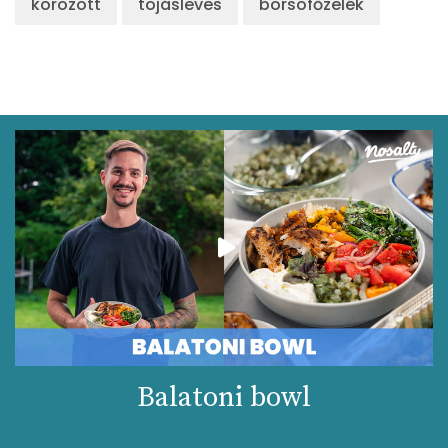
körözött
tojásleves
borsófőzelék
Balatoni bowl