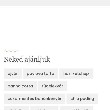
Neked ajánljuk
ajvár
pavlova torta
házi ketchup
panna cotta
fügelekvár
cukormentes banánkenyér
chia puding