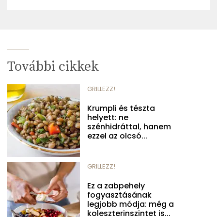
További cikkek
GRILLEZZ!
Krumpli és tészta
helyett: ne
szénhidráttal, hanem
ezzel az olcsó...
GRILLEZZ!
Ez a zabpehely
fogyasztásának
legjobb módja: még a
koleszterinszintet is...