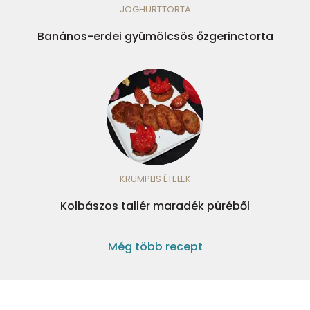
JOGHURTTORTA
Banános-erdei gyümölcsös őzgerinctorta
KRUMPLIS ÉTELEK
Kolbászos tallér maradék püréből
Még több recept