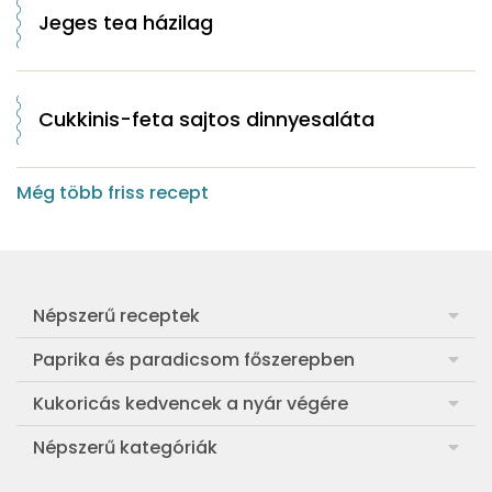
Jeges tea házilag
Cukkinis-feta sajtos dinnyesaláta
Még több friss recept
Népszerű receptek
Frankfurti leves
Paprika és paradicsom főszerepben
Egyszerű muffin
Pan con Tomate
Kukoricás kedvencek a nyár végére
Aranygaluska
Paradicsom és paprika eltevése télre
Legfinomabb főtt kukorica
Népszerű kategóriák
Egyszerű paradicsomleves
Mézes-mascarponés sült paradicsom
Ropogós kukoricás fritters
Ebéd receptek