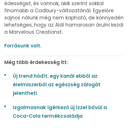
édességet, és vannak, akik szerint sokkal
finomabb a Cadbury-változatánál. Egyelőre
sajnos nálunk még nem kapható, de könnyedén
lehetséges, hogy az Aldi hamarosan árulni kezdi
a Marvelous Creationst.
Forrásunk volt.
Még több érdekesség itt:
Új trend hódít: egy kanál ebből az
élelmiszerből az egészség zálogát
jelentheti
Izgalmasnak ígérkező új ízzel bővül a
Coca-Cola termékcsaládja