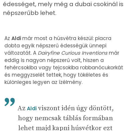
édességet, mely még a dubai csokinál is
népszerűbb lehet.
Az
Aldi
már most a húsvétra készül: piacra
dobta egyik népszerű édességük ünnepi
változatát. A
Dairyfine Curious Inventions
már
eddig is nagyon népszerű volt, hiszen a
fehércsokiba vagy tejcsokiba robbanócukorkát
és meggyzselét tettek, hogy tökéletes és
különleges legyen az ízélmény.
Az
viszont idén úgy döntött,
Aldi
hogy nemcsak táblás formában
lehet majd kapni húsvétkor ezt