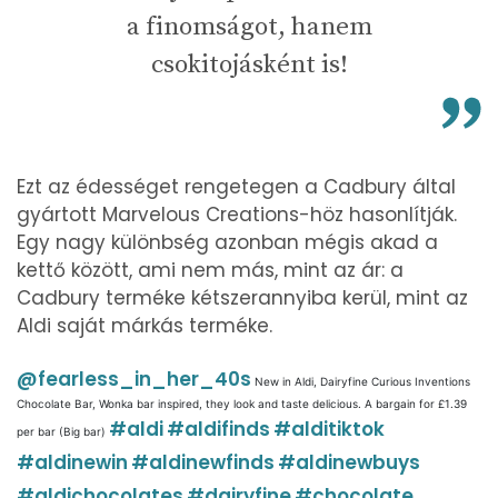
a finomságot, hanem
csokitojásként is!
Ezt az édességet rengetegen a Cadbury által
gyártott Marvelous Creations-höz hasonlítják.
Egy nagy különbség azonban mégis akad a
kettő között, ami nem más, mint az ár: a
Cadbury terméke kétszerannyiba kerül, mint az
Aldi saját márkás terméke.
@fearless_in_her_40s
New in Aldi, Dairyfine Curious Inventions
Chocolate Bar, Wonka bar inspired, they look and taste delicious. A bargain for £1.39
#aldi
#aldifinds
#alditiktok
per bar (Big bar)
#aldinewin
#aldinewfinds
#aldinewbuys
#aldichocolates
#dairyfine
#chocolate