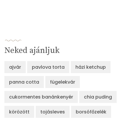
Neked ajánljuk
ajvár
pavlova torta
házi ketchup
panna cotta
fügelekvár
cukormentes banánkenyér
chia puding
körözött
tojásleves
borsófőzelék