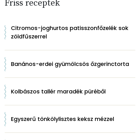
Friss receptek
Citromos-joghurtos patisszonfőzelék sok
zöldfűszerrel
Banános-erdei gyümölcsös őzgerinctorta
Kolbászos tallér maradék püréből
Egyszerű tönkölylisztes keksz mézzel