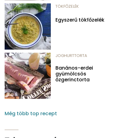
TÖKFŐZELÉK
Egyszerű tökfőzelék
JOGHURTTORTA
Banános-erdei
gyümölcsös
őzgerinctorta
Még több top recept