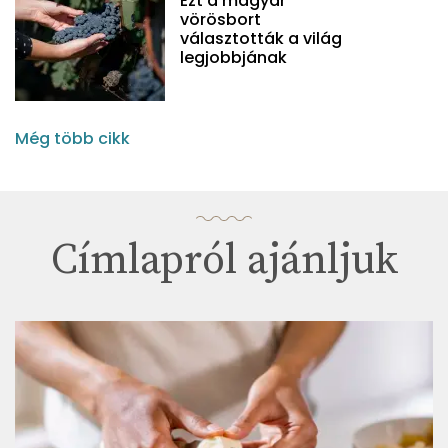
Ezt a magyar
vörösbort
választották a világ
legjobbjának
Még több cikk
Címlapról ajánljuk