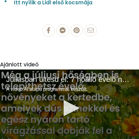
Itt nyílik a Lidl első kocsmája
Ajánlott videó
Júliusban ültesd el: 7 hőálló évelő növény a színes és buja kertért
A videó AI alapú programmal készült.