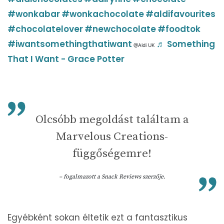
#wonkabar
#wonkachocolate
#aldifavourites
#chocolatelover
#newchocolate
#foodtok
#iwantsomethingthatiwant
♬ Something
@Aldi UK
That I Want - Grace Potter
Olcsóbb megoldást találtam a
Marvelous Creations-
függőségemre!
– fogalmazott a Snack Reviews szerzője.
Egyébként sokan éltetik ezt a fantasztikus