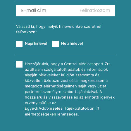
Mexikói kukoricasaláta
Reggeli receptek
Feliratkozom
További receptkategóriák
Válaszd ki, hogy melyik hírlevelünkre szeretnél
felíratkozni:
Napi hírlevél
Heti hírlevél
Hozzájárulok, hogy a Central Médiacsoport Zrt.
az általam szolgáltatott adatok és információk
alapján hírleveleket küldjön számomra és
közvetlen üzletszerzési céllal megkeressen a
megadott elérhetőségeimen saját vagy üzleti
partnerei személyre szabott ajánlataival. A
hozzájárulás visszavonása és az érintetti igények
érvényesítése az
Egyedi Adatkezelési Tájékoztatóban
írt
elérhetőségeken lehetséges.