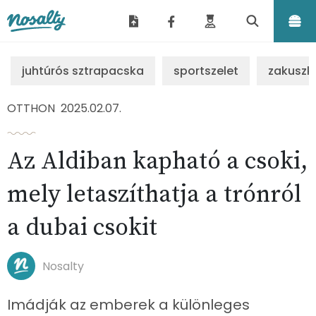
Nosalty
juhtúrós sztrapacska
sportszelet
zakuszk
OTTHON
2025.02.07.
Az Aldiban kapható a csoki,
mely letaszíthatja a trónról
a dubai csokit
Nosalty
Imádják az emberek a különleges