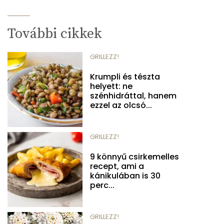
További cikkek
GRILLEZZ!
Krumpli és tészta
helyett: ne
szénhidráttal, hanem
ezzel az olcsó...
GRILLEZZ!
9 könnyű csirkemelles
recept, ami a
kánikulában is 30
perc...
GRILLEZZ!