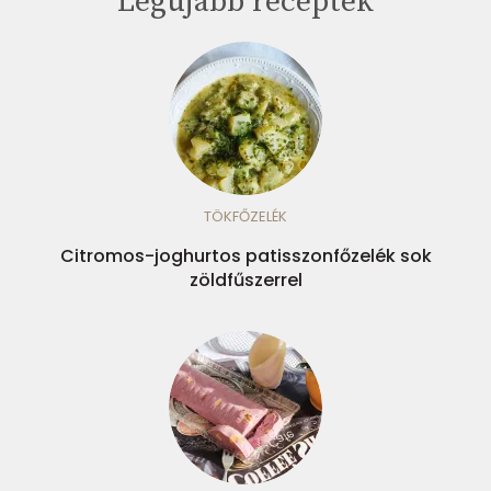
Legújabb receptek
TÖKFŐZELÉK
Citromos-joghurtos patisszonfőzelék sok
zöldfűszerrel