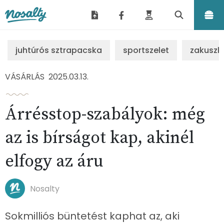
Nosalty
juhtúrós sztrapacska
sportszelet
zakuszk
VÁSÁRLÁS
2025.03.13.
Árrésstop-szabályok: még
az is bírságot kap, akinél
elfogy az áru
Nosalty
Sokmilliós büntetést kaphat az, aki