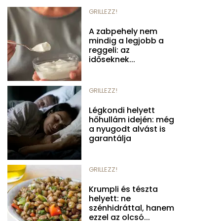
GRILLEZZ!
A zabpehely nem
mindig a legjobb a
reggeli: az
időseknek...
GRILLEZZ!
Légkondi helyett
hőhullám idején: még
a nyugodt alvást is
garantálja
GRILLEZZ!
Krumpli és tészta
helyett: ne
szénhidráttal, hanem
ezzel az olcsó...