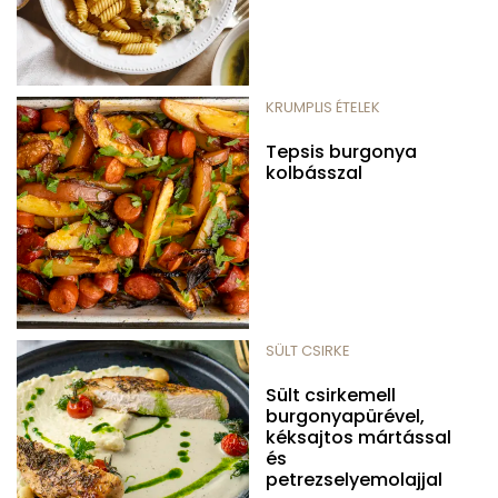
KRUMPLIS ÉTELEK
Tepsis burgonya
kolbásszal
SÜLT CSIRKE
Sült csirkemell
burgonyapürével,
kéksajtos mártással
és
petrezselyemolajjal