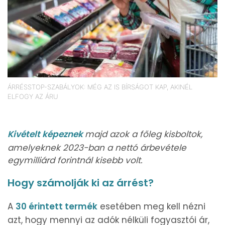
ÁRRÉSSTOP-SZABÁLYOK: MÉG AZ IS BÍRSÁGOT KAP, AKINÉL
ELFOGY AZ ÁRU
Kivételt képeznek
majd azok a főleg kisboltok,
amelyeknek 2023-ban a nettó árbevétele
egymilliárd forintnál kisebb volt.
Hogy számolják ki az árrést?
A
30 érintett termék
esetében meg kell nézni
azt, hogy mennyi az adók nélküli fogyasztói ár,