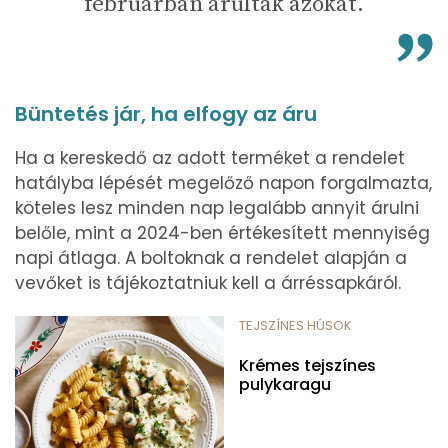
februárban árulták azokat.
Büntetés jár, ha elfogy az áru
Ha a kereskedő az adott terméket a rendelet
hatályba lépését megelőző napon forgalmazta,
köteles lesz minden nap legalább annyit árulni
belőle, mint a 2024-ben értékesített mennyiség
napi átlaga. A boltoknak a rendelet alapján a
vevőket is tájékoztatniuk kell a árréssapkáról.
TEJSZÍNES HÚSOK
Krémes tejszínes
pulykaragu