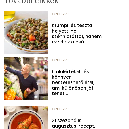
További cikkek
GRILLEZZ!
Krumpli és tészta
helyett: ne
szénhidráttal, hanem
ezzel az olcsó...
GRILLEZZ!
5 alulértékelt és
könnyen
beszerezhető étel,
ami különösen jót
tehet...
GRILLEZZ!
31 szezonális
augusztusi recept,