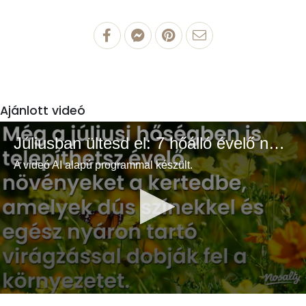
Ajánlott videó
Júliusban ültesd el: 7 hőálló évelő növény a színes és buja kertért
A videó AI alapú programmal készült.
0