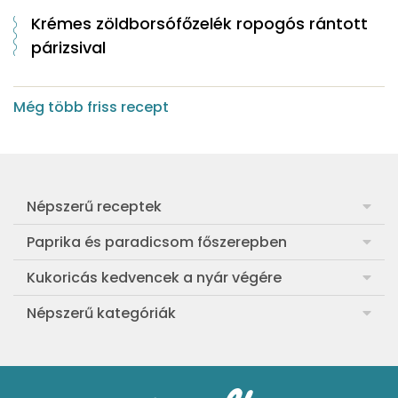
Krémes zöldborsófőzelék ropogós rántott
párizsival
Még több friss recept
Népszerű receptek
Frankfurti leves
Paprika és paradicsom főszerepben
Egyszerű muffin
Pan con Tomate
Kukoricás kedvencek a nyár végére
Aranygaluska
Paradicsom és paprika eltevése télre
Legfinomabb főtt kukorica
Népszerű kategóriák
Egyszerű paradicsomleves
Mézes-mascarponés sült paradicsom
Ropogós kukoricás fritters
Ebéd receptek
Egyszerű krumplifőzelék
Paradicsomos húsgombóc
Bang bang kukorica
Aprósütemények
Klasszikus madártej