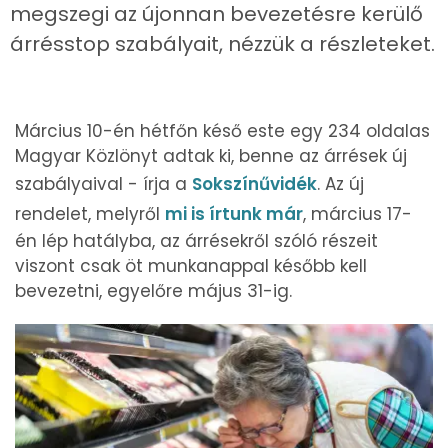
megszegi az újonnan bevezetésre kerülő
árrésstop szabályait, nézzük a részleteket.
Március 10-én hétfőn késő este egy 234 oldalas
Magyar Közlönyt adtak ki, benne az árrések új
szabályaival - írja a
Sokszínűvidék
. Az új
rendelet, melyről
mi is írtunk már
, március 17-
én lép hatályba, az árrésekről szóló részeit
viszont csak öt munkanappal később kell
bevezetni, egyelőre május 31-ig.