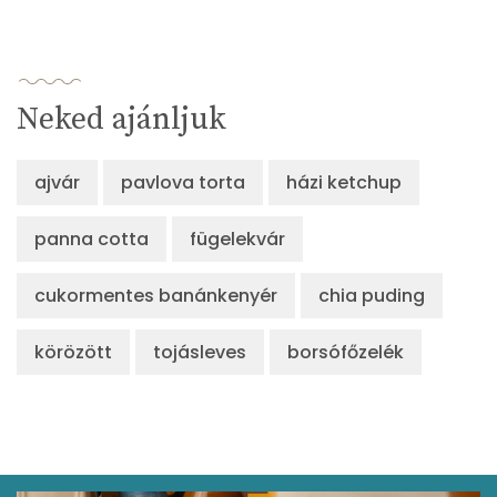
Neked ajánljuk
ajvár
pavlova torta
házi ketchup
panna cotta
fügelekvár
cukormentes banánkenyér
chia puding
körözött
tojásleves
borsófőzelék