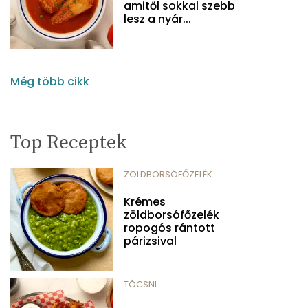
amitől sokkal szebb
lesz a nyár...
Még több cikk
Top Receptek
ZÖLDBORSÓFŐZELÉK
Krémes
zöldborsófőzelék
ropogós rántott
párizsival
TÓCSNI