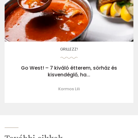
GRILLEZZ!
Go West! – 7 kiváló étterem, sörház és
kisvendéglő, ha...
Kormos Lili