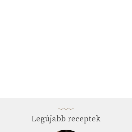
seconds
of
3
minutes,
33
seconds
Legújabb receptek