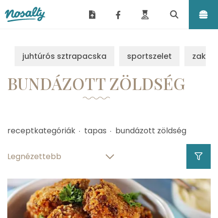
Nosalty
juhtúrós sztrapacska
sportszelet
zakus
BUNDÁZOTT ZÖLDSÉG
receptkategóriák
tapas
bundázott zöldség