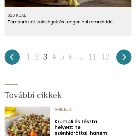
626 KCAL
Tempurázott zöldségek és tengeri hal remuláddal
1
2
3
4
5
6
...
11
12
További cikkek
GRILLEZZ!
Krumpli és tészta
helyett: ne
szénhidráttal, hanem