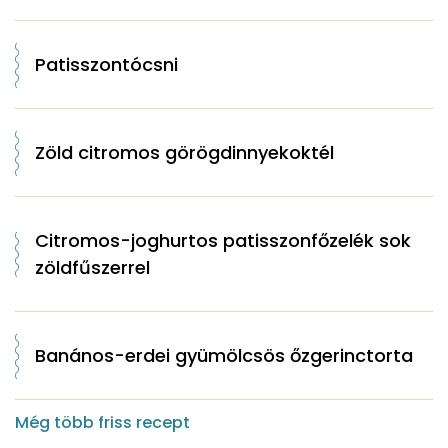
Patisszontócsni
Zöld citromos görögdinnyekoktél
Citromos-joghurtos patisszonfőzelék sok
zöldfűszerrel
Banános-erdei gyümölcsös őzgerinctorta
Még több friss recept