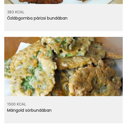
383 KCAL
Őzlábgomba párizsi bundában
1500 KCAL
Mángold sörbundában