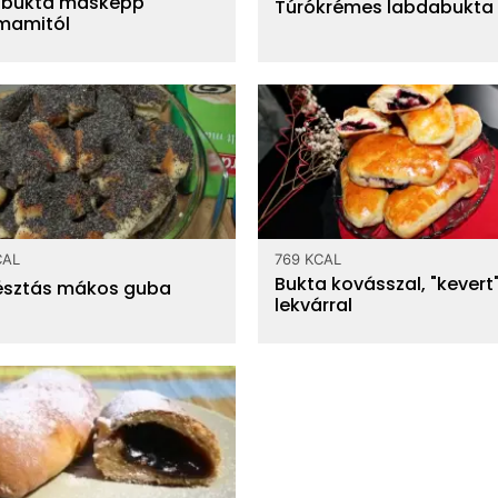
 bukta másképp
Túrókrémes labdabukta
mamitól
CAL
769 KCAL
Bukta kovásszal, "kevert
tésztás mákos guba
lekvárral