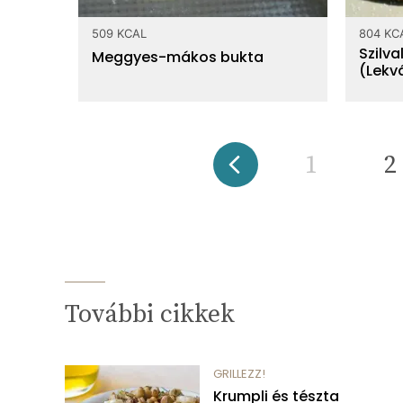
509 KCAL
804 KC
Szilv
Meggyes-mákos bukta
(Lekv
1
2
További cikkek
GRILLEZZ!
Krumpli és tészta