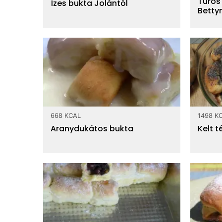
Túrós
Ízes bukta Jolántól
Betty
668 KCAL
1498 K
Aranydukátos bukta
Kelt 