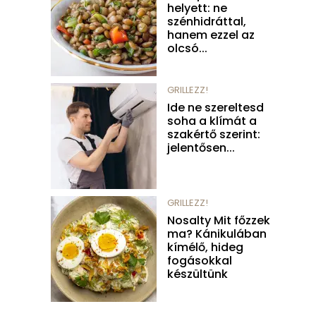
helyett: ne
szénhidráttal,
hanem ezzel az
olcsó...
GRILLEZZ!
Ide ne szereltesd
soha a klímát a
szakértő szerint:
jelentősen...
GRILLEZZ!
Nosalty Mit főzzek
ma? Kánikulában
kímélő, hideg
fogásokkal
készültünk