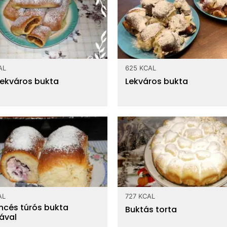
AL
625 KCAL
lekváros bukta
Lekváros bukta
AL
727 KCAL
cés túrós bukta
Buktás torta
ával