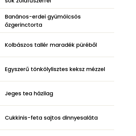
sok zöldfűszerrel
Banános-erdei gyümölcsös
őzgerinctorta
Kolbászos tallér maradék püréből
Egyszerű tönkölylisztes keksz mézzel
Jeges tea házilag
Cukkinis-feta sajtos dinnyesaláta