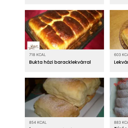
718 KCAL
603 KC
Bukta házi baracklekvárral
Lekvá
854 KCAL
883 KC