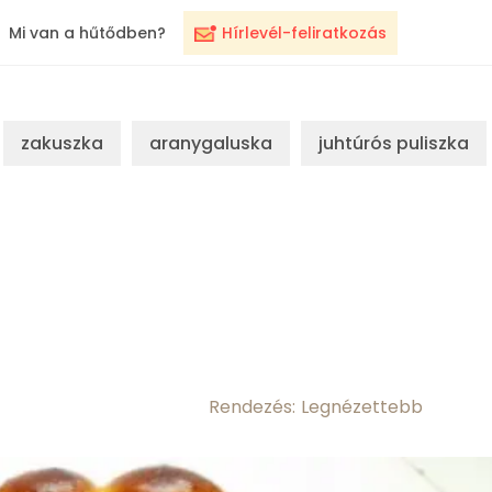
Mi van a hűtődben?
Hírlevél-feliratkozás
zakuszka
aranygaluska
juhtúrós puliszka
Rendezés: