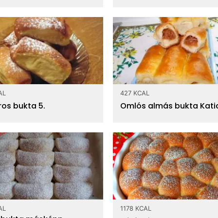
AL
427 KCAL
ros bukta 5.
Omlós almás bukta Kati
AL
1178 KCAL