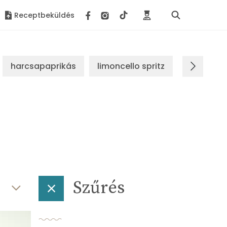
Receptbeküldés
harcsapaprikás
limoncello spritz
brassói s
Szűrés