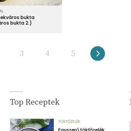
AL
alekváros bukta
áros bukta 2.)
3
4
5
Top Receptek
TÖKFŐZELÉK
Egyszerű tökfőzelék