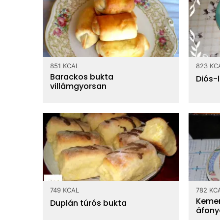
851 KCAL
823 KC
Barackos bukta
Diós-
villámgyorsan
749 KCAL
782 KC
Kemen
Duplán túrós bukta
áfony