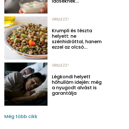
időseknek...
GRILLEZZ!
Krumpli és tészta
helyett: ne
szénhidráttal, hanem
ezzel az olcsó...
GRILLEZZ!
Légkondi helyett
hőhullám idején: még
a nyugodt alvást is
garantálja
Még több cikk