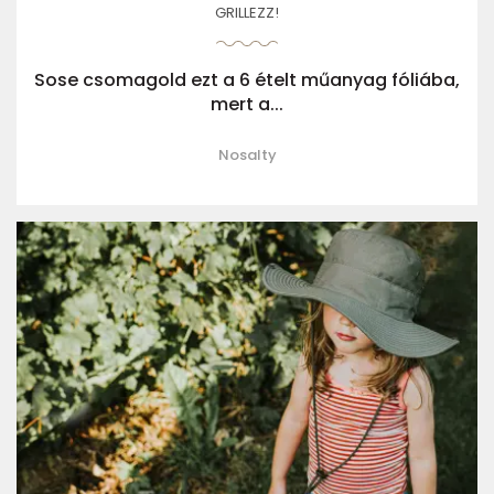
GRILLEZZ!
Sose csomagold ezt a 6 ételt műanyag fóliába,
mert a...
Nosalty