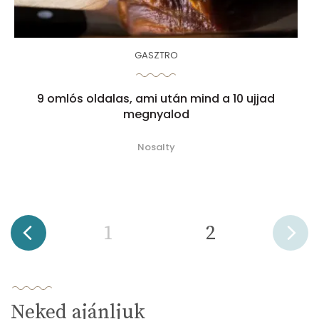
GASZTRO
9 omlós oldalas, ami után mind a 10 ujjad
megnyalod
Nosalty
1
2
Neked ajánljuk