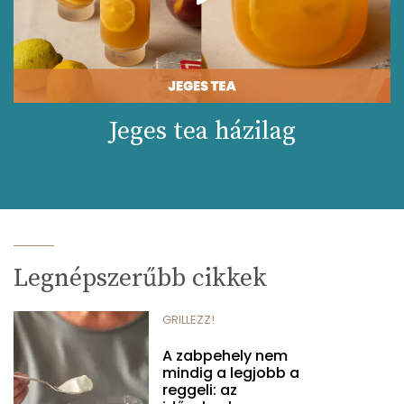
Jeges tea házilag
Legnépszerűbb cikkek
GRILLEZZ!
A zabpehely nem
mindig a legjobb a
reggeli: az