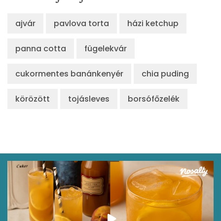
ajvár
pavlova torta
házi ketchup
panna cotta
fügelekvár
cukormentes banánkenyér
chia puding
körözött
tojásleves
borsófőzelék