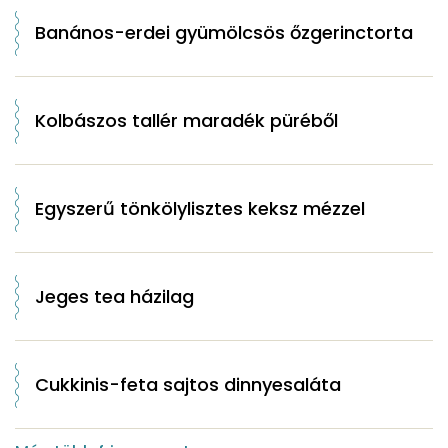
Banános-erdei gyümölcsös őzgerinctorta
Kolbászos tallér maradék püréből
Egyszerű tönkölylisztes keksz mézzel
Jeges tea házilag
Cukkinis-feta sajtos dinnyesaláta