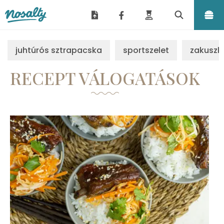
Nosalty
juhtúrós sztrapacska
sportszelet
zakuszk
RECEPT VÁLOGATÁSOK