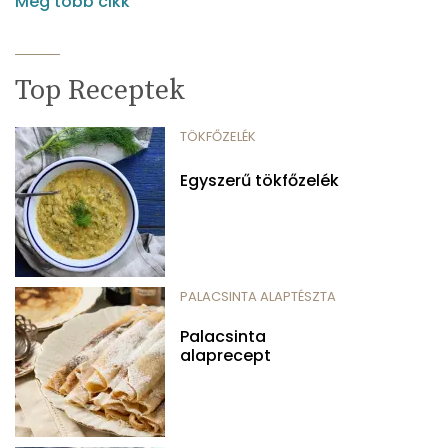
Még több cikk
Top Receptek
TÖKFŐZELÉK
Egyszerű tökfőzelék
PALACSINTA ALAPTÉSZTA
Palacsinta
alaprecept