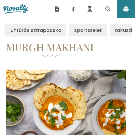
Nosalty
juhtúrós sztrapacska
sportszelet
zakuszk
MURGH MAKHANI