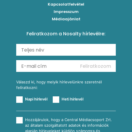
Brassói
Szaftos paprikás csirke
Kapcsolatfelvétel
Kukoricás-újhagymás lepény
Levesek
Impresszum
Roston csirkemell
Sült paprikás alfredo
Kukoricás tortilla
Torták
Médiaajánlat
Amerikai palacsinta
Paprikás-juhtúrós hajtovány
Csirkés-kukoricás pite
Tésztareceptek
Feliratkozom a Nosalty hírlevélre:
Carbonara
Shakshuka
Mexikói húsleves kukorica salsával
Saláták
Ratatouille
Almás-kéksajtos kukoricasaláta
Köretek
Mexikói kukoricasaláta
Reggeli receptek
Feliratkozom
További receptkategóriák
Válaszd ki, hogy melyik hírlevelünkre szeretnél
felíratkozni:
Napi hírlevél
Heti hírlevél
Hozzájárulok, hogy a Central Médiacsoport Zrt.
az általam szolgáltatott adatok és információk
alapján hírleveleket küldjön számomra és