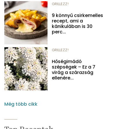
GRILLEZZ!
9 könnyű csirkemelles
recept, ami a
kánikulában is 30
perc...
GRILLEZZ!
Hőségimádó
szépségek – Ez a 7
virág a szárazság
ellenére...
Még több cikk