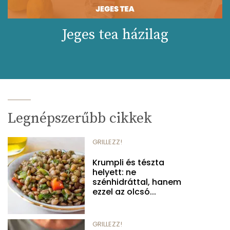
Jeges tea házilag
Legnépszerűbb cikkek
GRILLEZZ!
Krumpli és tészta
helyett: ne
szénhidráttal, hanem
ezzel az olcsó...
GRILLEZZ!