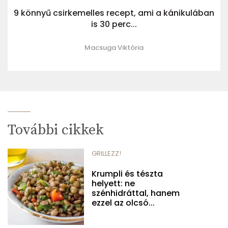
9 könnyű csirkemelles recept, ami a kánikulában
is 30 perc...
Macsuga Viktória
További cikkek
GRILLEZZ!
Krumpli és tészta
helyett: ne
szénhidráttal, hanem
ezzel az olcsó...