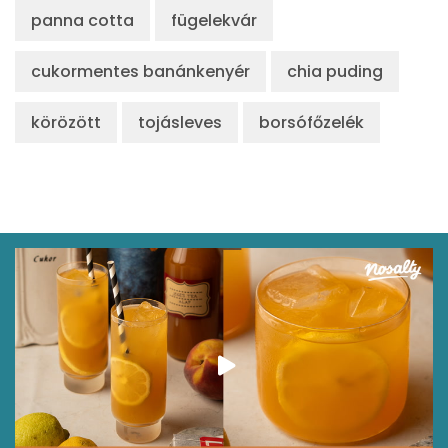
panna cotta
fügelekvár
cukormentes banánkenyér
chia puding
körözött
tojásleves
borsófőzelék