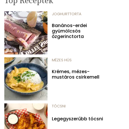
Top Receptek
JOGHURTTORTA
Banános-erdei
gyümölcsös
őzgerinctorta
MÉZES HÚS
Krémes, mézes-
mustáros csirkemell
TÓCSNI
Legegyszerűbb tócsni