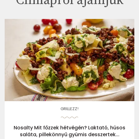
Címlapról ajánljuk
GRILLEZZ!
Nosalty Mit főzzek hétvégén? Laktató, húsos
saláta, pillekönnyű gyümis desszertek...