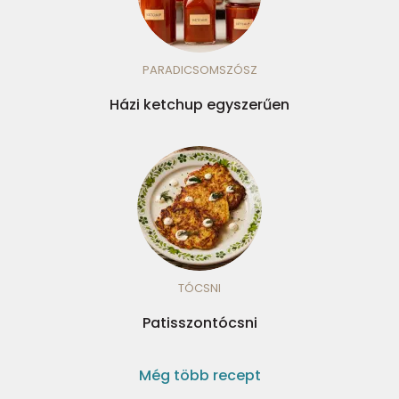
PARADICSOMSZÓSZ
Házi ketchup egyszerűen
TÓCSNI
Patisszontócsni
Még több recept