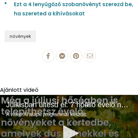
Ezt a 4 lenyűgöző szobanövényt szerezd be,
ha szereted a kihívásokat
növények
Ajánlott videó
Júliusban ültesd el: 7 hőálló évelő növény a színes és buja kertért
A videó AI alapú programmal készült.