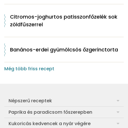
Citromos-joghurtos patisszonfőzelék sok
zöldfűszerrel
Banános-erdei gyümölcsös őzgerinctorta
Még több friss recept
Népszerű receptek
Frankfurti leves
Paprika és paradicsom főszerepben
Egyszerű muffin
Pan con Tomate
Kukoricás kedvencek a nyár végére