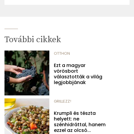
További cikkek
OTTHON
Ezt a magyar
vörösbort
választották a világ
legjobbjának
GRILLEZZ!
Krumpli és tészta
helyett: ne
szénhidráttal, hanem
ezzel az olcsó...