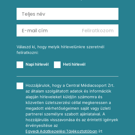
Mexikói húsleves kukorica salsával
Saláták
Ratatouille
Almás-kéksajtos kukoricasaláta
Köretek
Mexikói kukoricasaláta
Reggeli receptek
Feliratkozom
További receptkategóriák
Válaszd ki, hogy melyik hírlevelünkre szeretnél
felíratkozni:
Napi hírlevél
Heti hírlevél
Hozzájárulok, hogy a Central Médiacsoport Zrt.
az általam szolgáltatott adatok és információk
alapján hírleveleket küldjön számomra és
közvetlen üzletszerzési céllal megkeressen a
megadott elérhetőségeimen saját vagy üzleti
partnerei személyre szabott ajánlataival. A
hozzájárulás visszavonása és az érintetti igények
érvényesítése az
Egyedi Adatkezelési Tájékoztatóban
írt