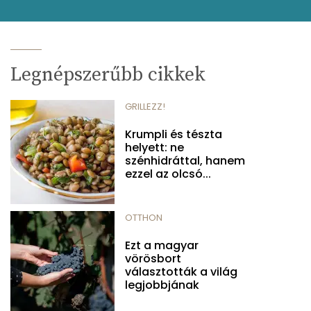
Legnépszerűbb cikkek
GRILLEZZ!
Krumpli és tészta
helyett: ne
szénhidráttal, hanem
ezzel az olcsó...
OTTHON
Ezt a magyar
vörösbort
választották a világ
legjobbjának