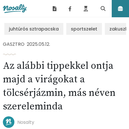
Nosalty
juhtúrós sztrapacska
sportszelet
zakuszk
GASZTRO
2025.05.12.
Az alábbi tippekkel ontja
majd a virágokat a
tölcsérjázmin, más néven
szereleminda
Nosalty