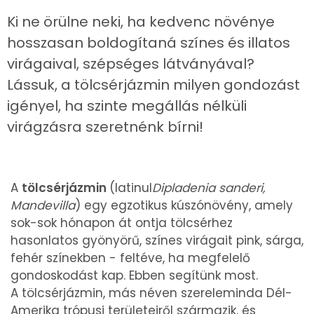
Ki ne örülne neki, ha kedvenc növénye
hosszasan boldogítaná színes és illatos
virágaival, szépséges látványával?
Lássuk, a tölcsérjázmin milyen gondozást
igényel, ha szinte megállás nélküli
virágzásra szeretnénk bírni!
A
tölcsérjázmin
(latinul
Dipladenia sanderi,
Mandevilla
) egy egzotikus kúszónövény, amely
sok-sok hónapon át ontja tölcsérhez
hasonlatos gyönyörű, színes virágait pink, sárga,
fehér színekben - feltéve, ha megfelelő
gondoskodást kap. Ebben segítünk most.
A tölcsérjázmin, más néven szereleminda Dél-
Amerika trópusi területeiről származik, és