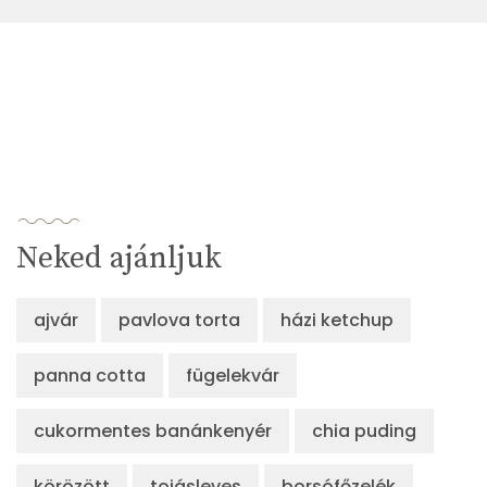
Neked ajánljuk
ajvár
pavlova torta
házi ketchup
panna cotta
fügelekvár
cukormentes banánkenyér
chia puding
körözött
tojásleves
borsófőzelék