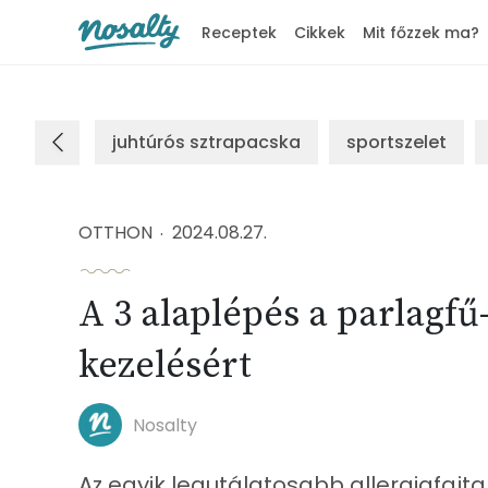
Receptek
Cikkek
Mit főzzek ma?
Nosalty
juhtúrós sztrapacska
sportszelet
OTTHON
2024.08.27.
A 3 alaplépés a parlagfű
kezelésért
Nosalty
Az egyik legutálatosabb allergiafajt