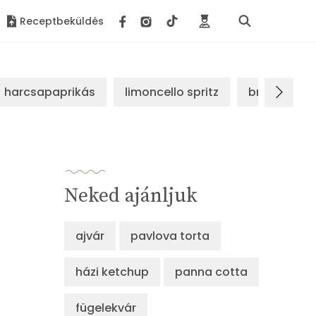
Receptbeküldés
harcsapaprikás
limoncello spritz
brassói sz
Neked ajánljuk
ajvár
pavlova torta
házi ketchup
panna cotta
fügelekvár