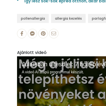
Így lesz sok-sok epred otthon, akár ba
pollenallergia
allergia kezelés
parlagfű
Ajánlott videó
Júliusban ültesd el: 7 hőálló év
A videó AI alapú programmal készült.