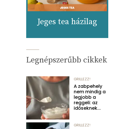
Jeges tea házilag
Legnépszerűbb cikkek
GRILLEZZ!
A zabpehely
nem mindig a
legjobb a
reggeli: az
időseknek...
GRILLEZZ!