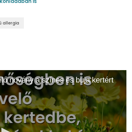
lkonládában is
 allergia
elő növény a színes és buja kertért