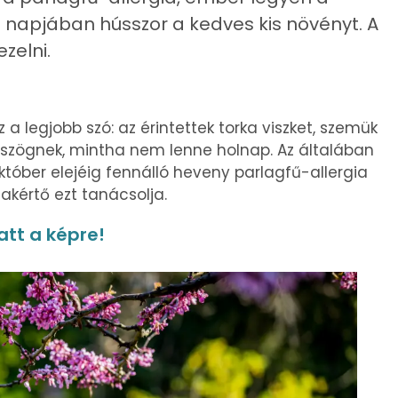
el napjában hússzor a kedves kis növényt. A
ezelni.
a legjobb szó: az érintettek torka viszket, szemük
n tüsszögnek, mintha nem lenne holnap. Az általában
tóber elejéig fennálló heveny parlagfű-allergia
akértő ezt tanácsolja.
att a képre!