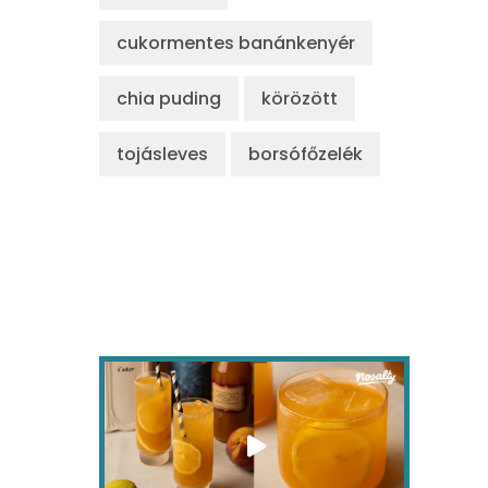
cukormentes banánkenyér
chia puding
körözött
tojásleves
borsófőzelék