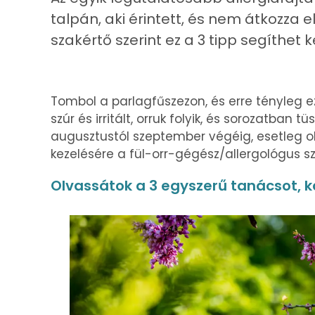
talpán, aki érintett, és nem átkozza 
szakértő szerint ez a 3 tipp segíthet k
Tombol a parlagfűszezon, és erre tényleg ez 
szúr és irritált, orruk folyik, és sorozatba
augusztustól szeptember végéig, esetleg ok
kezelésére a fül-orr-gégész/allergológus sz
Olvassátok a 3 egyszerű tanácsot, k