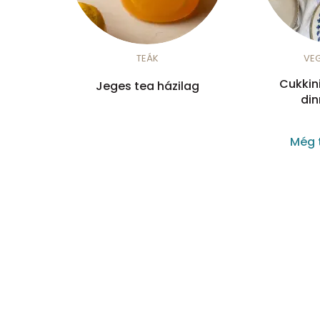
TEÁK
VE
Cukkin
Jeges tea házilag
din
Még 