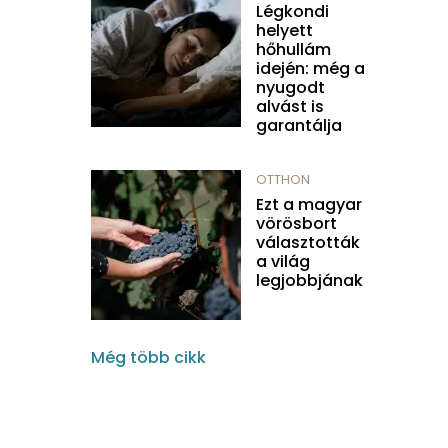
Légkondi
helyett
hőhullám
idején: még a
nyugodt
alvást is
garantálja
OTTHON
Ezt a magyar
vörösbort
választották
a világ
legjobbjának
Még több cikk