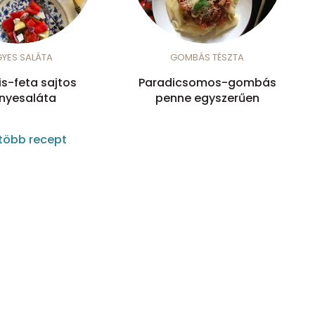
GYES SALÁTA
GOMBÁS TÉSZTA
is-feta sajtos
Paradicsomos-gombás
nyesaláta
penne egyszerűen
több recept