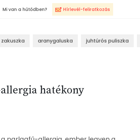
Mi van a hűtődben?
Hírlevél-feliratkozás
zakuszka
aranygaluska
juhtúrós puliszka
-allergia hatékony
a a parlagfű-allergia, ember legyen a