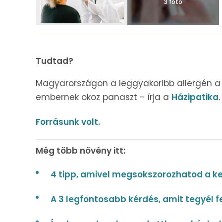
3 fotó
Tudtad?
Magyarországon a leggyakoribb allergén a
embernek okoz panaszt - írja a
Házipatika
.
Forrásunk volt.
Még több növény itt:
4 tipp, amivel megsokszorozhatod a k
A 3 legfontosabb kérdés, amit tegyél f