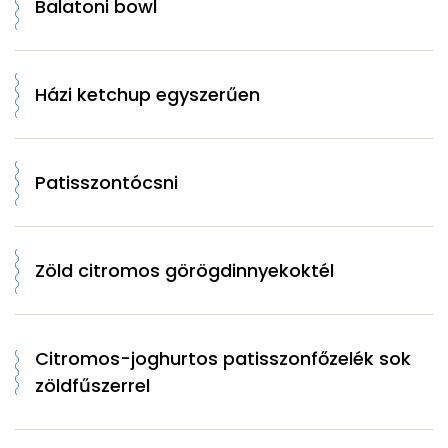
Balatoni bowl
Házi ketchup egyszerűen
Patisszontócsni
Zöld citromos görögdinnyekoktél
Citromos-joghurtos patisszonfőzelék sok
zöldfűszerrel