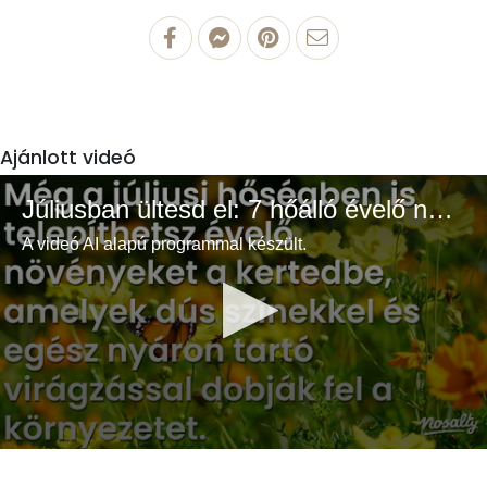
Ajánlott videó
Júliusban ültesd el: 7 hőálló évelő növény a színes és buja kertért
A videó AI alapú programmal készült.
0
seconds