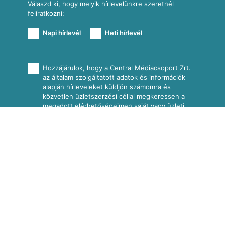
Válaszd ki, hogy melyik hírlevelünkre szeretnél
felíratkozni:
Napi hírlevél
Heti hírlevél
Hozzájárulok, hogy a Central Médiacsoport Zrt.
az általam szolgáltatott adatok és információk
alapján hírleveleket küldjön számomra és
közvetlen üzletszerzési céllal megkeressen a
megadott elérhetőségeimen saját vagy üzleti
partnerei személyre szabott ajánlataival. A
hozzájárulás visszavonása és az érintetti igények
érvényesítése az
Egyedi Adatkezelési Tájékoztatóban
írt
elérhetőségeken lehetséges.
2026
Nosalty · Central Médiacsoport Zrt.
Minden jog fenntartva.