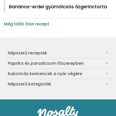
Banános-erdei gyümölcsös őzgerinctorta
Még több friss recept
Népszerű receptek
Frankfurti leves
Paprika és paradicsom főszerepben
Egyszerű muffin
Pan con Tomate
Kukoricás kedvencek a nyár végére
Aranygaluska
Paradicsom és paprika eltevése télre
Legfinomabb főtt kukorica
Népszerű kategóriák
Egyszerű paradicsomleves
Mézes-mascarponés sült paradicsom
Ropogós kukoricás fritters
Ebéd receptek
Egyszerű krumplifőzelék
Paradicsomos húsgombóc
Bang bang kukorica
Aprósütemények
Klasszikus madártej
Paradicsomos flat tart leveles tésztából
Szójás-vajas grillkukoricák
Sütemények