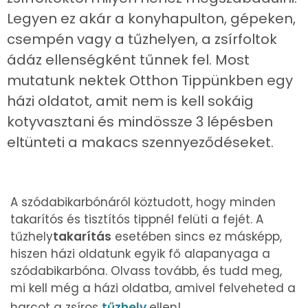
Legyen ez akár a konyhapulton, gépeken,
csempén vagy a tűzhelyen, a zsírfoltok
ádáz ellenségként tűnnek fel. Most
mutatunk nektek Otthon Tippünkben egy
házi oldatot, amit nem is kell sokáig
kotyvasztani és mindössze 3 lépésben
eltünteti a makacs szennyeződéseket.
A szódabikarbónáról köztudott, hogy minden
takarítós és tisztítós tippnél felüti a fejét. A
tűzhely
takarítás
esetében sincs ez másképp,
hiszen házi oldatunk egyik fő alapanyaga a
szódabikarbóna. Olvass tovább, és tudd meg,
mi kell még a házi oldatba, amivel felveheted a
harcot a zsíros
tűzhely
ellen!