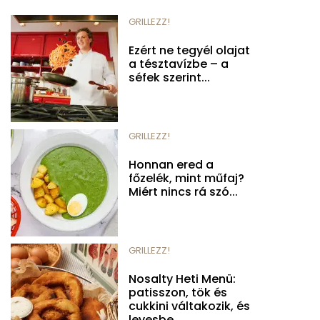
GRILLEZZ!
Ezért ne tegyél olajat
a tésztavízbe – a
séfek szerint...
GRILLEZZ!
Honnan ered a
főzelék, mint műfaj?
Miért nincs rá szó...
GRILLEZZ!
Nosalty Heti Menü:
patisszon, tök és
cukkini váltakozik, és
levesbe,...