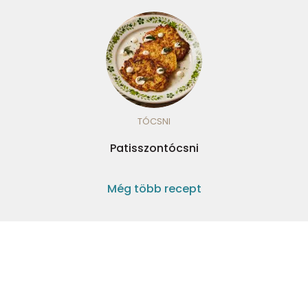
TÓCSNI
Patisszontócsni
Még több recept