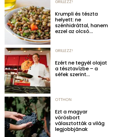
GRILLEZZ!
Krumpli és tészta
helyett: ne
szénhidráttal, hanem
ezzel az olcsó...
GRILLEZZ!
Ezért ne tegyél olajat
a tésztavízbe – a
séfek szerint...
OTTHON
Ezt a magyar
vörösbort
választották a világ
legjobbjának