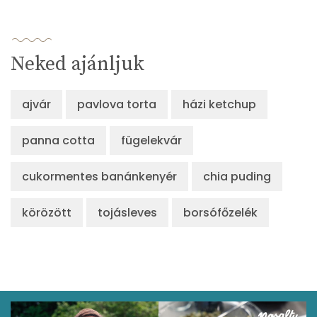
Neked ajánljuk
ajvár
pavlova torta
házi ketchup
panna cotta
fügelekvár
cukormentes banánkenyér
chia puding
körözött
tojásleves
borsófőzelék