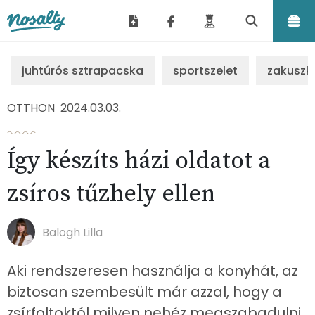
Nosalty
juhtúrós sztrapacska
sportszelet
zakuszk
OTTHON
2024.03.03.
Így készíts házi oldatot a
zsíros tűzhely ellen
Balogh Lilla
Aki rendszeresen használja a konyhát, az
biztosan szembesült már azzal, hogy a
zsírfoltoktól milyen nehéz megszabadulni.