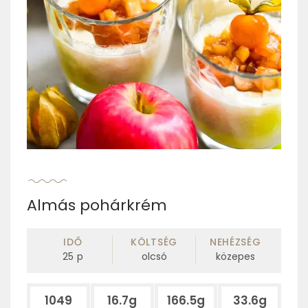
Almás pohárkrém
IDŐ
KÖLTSÉG
NEHÉZSÉG
25
p
olcsó
közepes
1049
16.7g
166.5g
33.6g