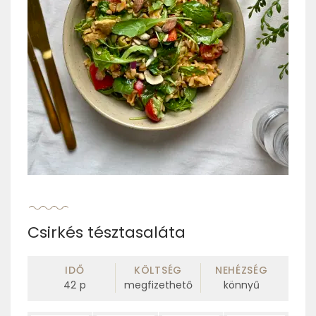
Csirkés tésztasaláta
IDŐ
KÖLTSÉG
NEHÉZSÉG
42
p
megfizethető
könnyű