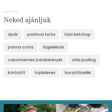
Neked ajánljuk
ajvár
pavlova torta
házi ketchup
panna cotta
fügelekvár
cukormentes banánkenyér
chia puding
körözött
tojásleves
borsófőzelék