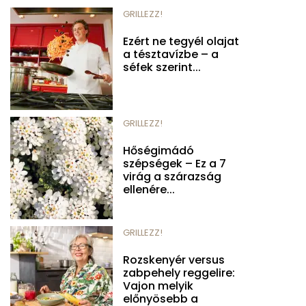
GRILLEZZ!
Ezért ne tegyél olajat
a tésztavízbe – a
séfek szerint...
GRILLEZZ!
Hőségimádó
szépségek – Ez a 7
virág a szárazság
ellenére...
GRILLEZZ!
Rozskenyér versus
zabpehely reggelire:
Vajon melyik
előnyösebb a