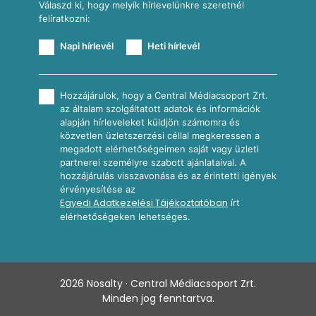
Válaszd ki, hogy melyik hírlevelünkre szeretnél
felíratkozni:
Napi hírlevél
Heti hírlevél
Hozzájárulok, hogy a Central Médiacsoport Zrt.
az általam szolgáltatott adatok és információk
alapján hírleveleket küldjön számomra és
közvetlen üzletszerzési céllal megkeressen a
megadott elérhetőségeimen saját vagy üzleti
partnerei személyre szabott ajánlataival. A
hozzájárulás visszavonása és az érintetti igények
érvényesítése az
Egyedi Adatkezelési Tájékoztatóban
írt
elérhetőségeken lehetséges.
2026
Nosalty · Central Médiacsoport Zrt.
Minden jog fenntartva.