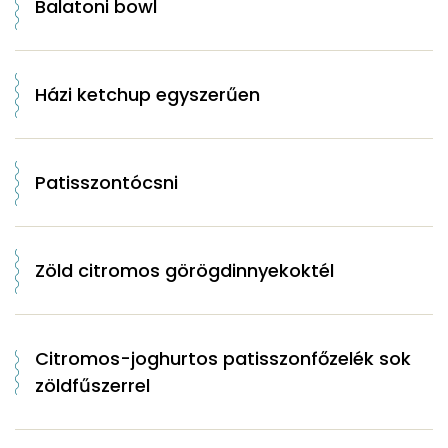
Balatoni bowl
Házi ketchup egyszerűen
Patisszontócsni
Zöld citromos görögdinnyekoktél
Citromos-joghurtos patisszonfőzelék sok
zöldfűszerrel