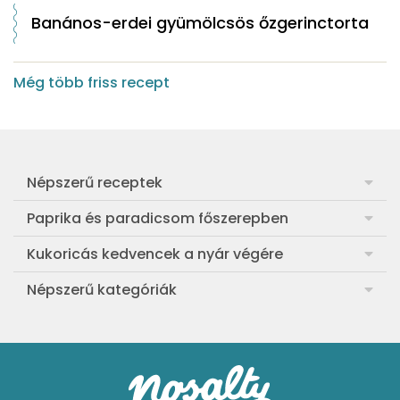
Banános-erdei gyümölcsös őzgerinctorta
Még több friss recept
Népszerű receptek
Frankfurti leves
Paprika és paradicsom főszerepben
Egyszerű muffin
Pan con Tomate
Kukoricás kedvencek a nyár végére
Aranygaluska
Paradicsom és paprika eltevése télre
Legfinomabb főtt kukorica
Népszerű kategóriák
Egyszerű paradicsomleves
Mézes-mascarponés sült paradicsom
Ropogós kukoricás fritters
Ebéd receptek
Egyszerű krumplifőzelék
Paradicsomos húsgombóc
Bang bang kukorica
Aprósütemények
Klasszikus madártej
Paradicsomos flat tart leveles tésztából
Szójás-vajas grillkukoricák
Sütemények