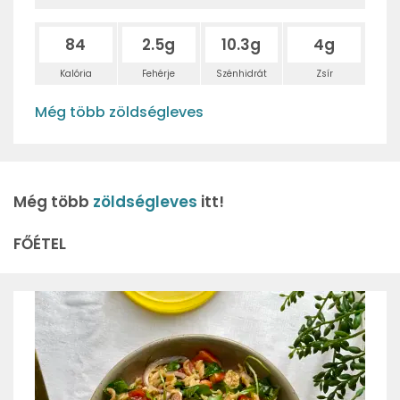
84
2.5g
10.3g
4g
Kalória
Fehérje
Szénhidrát
Zsír
Még több zöldségleves
Még több
zöldségleves
itt!
FŐÉTEL