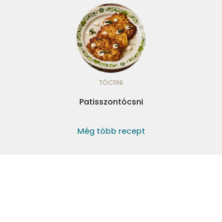
TÓCSNI
Patisszontócsni
Még több recept