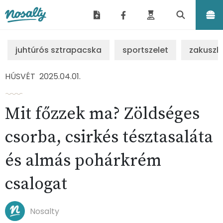
Nosalty
juhtúrós sztrapacska
sportszelet
zakuszk
HÚSVÉT
2025.04.01.
Mit főzzek ma? Zöldséges
csorba, csirkés tésztasaláta
és almás pohárkrém
csalogat
Nosalty