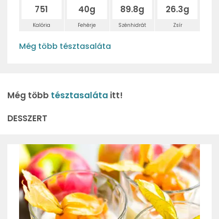
751
40g
89.8g
26.3g
Kalória
Fehérje
Szénhidrát
Zsír
Még több tésztasaláta
Még több
tésztasaláta
itt!
DESSZERT