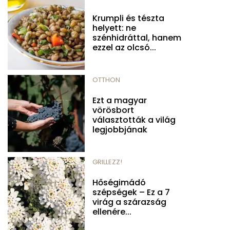
Krumpli és tészta
helyett: ne
szénhidráttal, hanem
ezzel az olcsó...
OTTHON
Ezt a magyar
vörösbort
választották a világ
legjobbjának
GRILLEZZ!
Hőségimádó
szépségek – Ez a 7
virág a szárazság
ellenére...