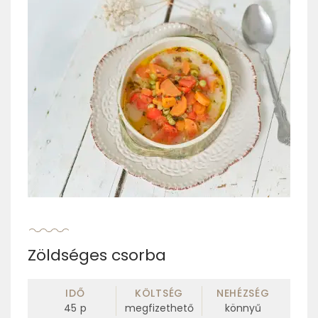
Zöldséges csorba
IDŐ
KÖLTSÉG
NEHÉZSÉG
45
p
megfizethető
könnyű