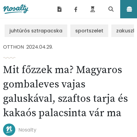
Nosalty
juhtúrós sztrapacska
sportszelet
zakuszk
OTTHON
2024.04.29.
Mit főzzek ma? Magyaros
gombaleves vajas
galuskával, szaftos tarja és
kakaós palacsinta vár ma
Nosalty