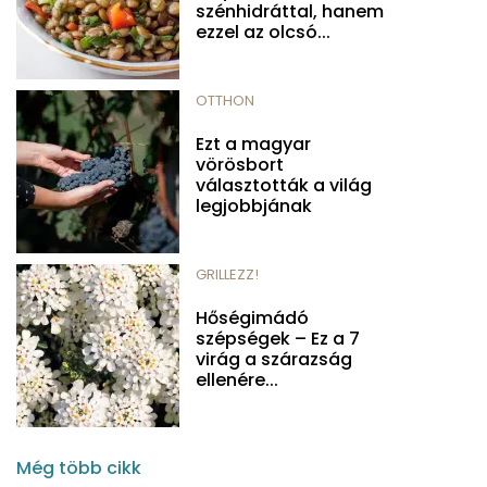
szénhidráttal, hanem
ezzel az olcsó...
OTTHON
Ezt a magyar
vörösbort
választották a világ
legjobbjának
GRILLEZZ!
Hőségimádó
szépségek – Ez a 7
virág a szárazság
ellenére...
Még több cikk