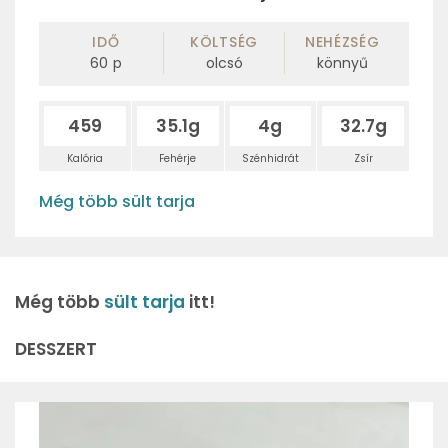
IDŐ
KÖLTSÉG
NEHÉZSÉG
60
p
olcsó
könnyű
459
35.1g
4g
32.7g
Kalória
Fehérje
Szénhidrát
Zsír
Még több sült tarja
Még több
sült tarja
itt!
DESSZERT