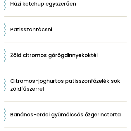
Házi ketchup egyszerűen
Patisszontócsni
Zöld citromos görögdinnyekoktél
Citromos-joghurtos patisszonfőzelék sok
zöldfűszerrel
Banános-erdei gyümölcsös őzgerinctorta