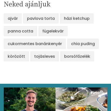
Neked ajánljuk
ajvár
pavlova torta
házi ketchup
panna cotta
fügelekvár
cukormentes banánkenyér
chia puding
körözött
tojásleves
borsófőzelék