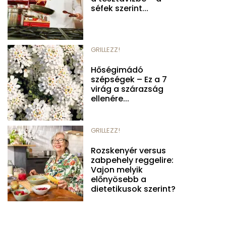
séfek szerint...
GRILLEZZ!
Hőségimádó
szépségek – Ez a 7
virág a szárazság
ellenére...
GRILLEZZ!
Rozskenyér versus
zabpehely reggelire:
Vajon melyik
előnyösebb a
dietetikusok szerint?