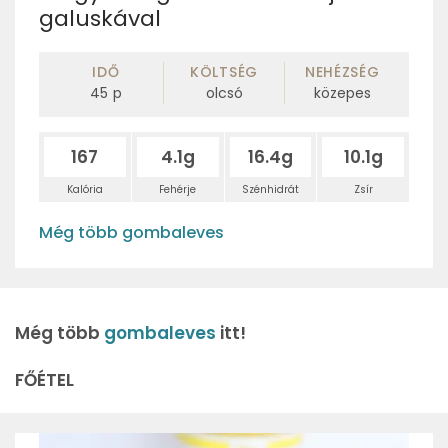
galuskával
IDŐ
KÖLTSÉG
NEHÉZSÉG
45
p
olcsó
közepes
167
4.1g
16.4g
10.1g
Kalória
Fehérje
Szénhidrát
Zsír
Még több gombaleves
Még több
gombaleves
itt!
FŐÉTEL