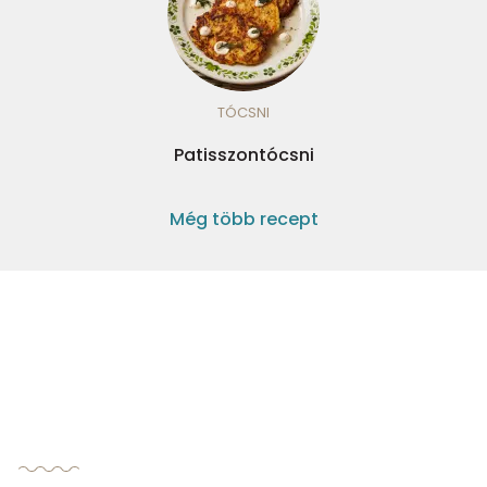
TÓCSNI
Patisszontócsni
Még több recept