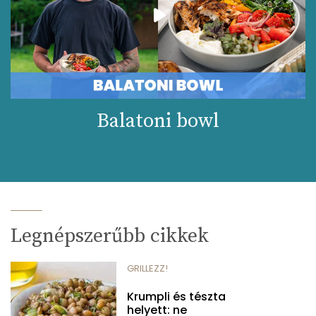
Balatoni bowl
Legnépszerűbb cikkek
GRILLEZZ!
Krumpli és tészta
helyett: ne