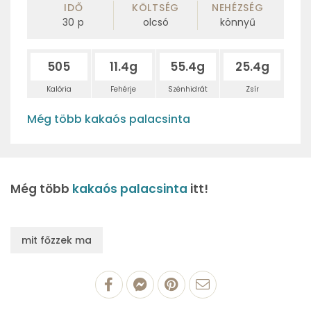
IDŐ
KÖLTSÉG
NEHÉZSÉG
30
p
olcsó
könnyű
505
11.4g
55.4g
25.4g
Kalória
Fehérje
Szénhidrát
Zsír
Még több kakaós palacsinta
Még több
kakaós palacsinta
itt!
mit főzzek ma