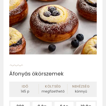
Áfonyás ökörszemek
IDŐ
KÖLTSÉG
NEHÉZSÉG
145
p
megfizethető
könnyű