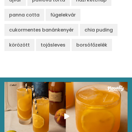
panna cotta
fügelekvár
cukormentes banánkenyér
chia puding
körözött
tojásleves
borsófőzelék