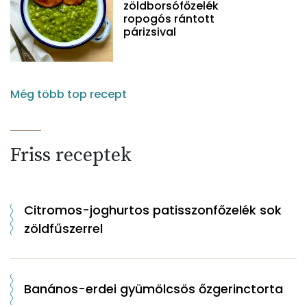
zöldborsófőzelék
ropogós rántott
párizsival
Még több top recept
Friss receptek
Citromos-joghurtos patisszonfőzelék sok
zöldfűszerrel
Banános-erdei gyümölcsös őzgerinctorta