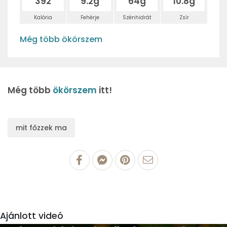
392
9.2g
64g
10.8g
Kalória
Fehérje
Szénhidrát
Zsír
Még több ökörszem
Még több
ökörszem
itt!
mit főzzek ma
Ajánlott videó