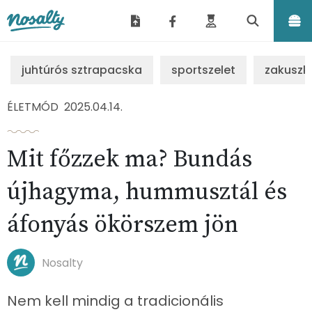
Nosalty
juhtúrós sztrapacska
sportszelet
zakuszk
ÉLETMÓD
2025.04.14.
Mit főzzek ma? Bundás
újhagyma, hummusztál és
áfonyás ökörszem jön
Nosalty
Nem kell mindig a tradicionális