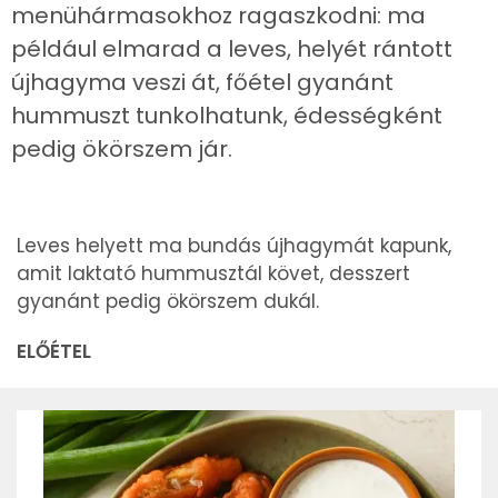
menühármasokhoz ragaszkodni: ma
például elmarad a leves, helyét rántott
újhagyma veszi át, főétel gyanánt
hummuszt tunkolhatunk, édességként
pedig ökörszem jár.
Leves helyett ma bundás újhagymát kapunk,
amit laktató hummusztál követ, desszert
gyanánt pedig ökörszem dukál.
ELŐÉTEL