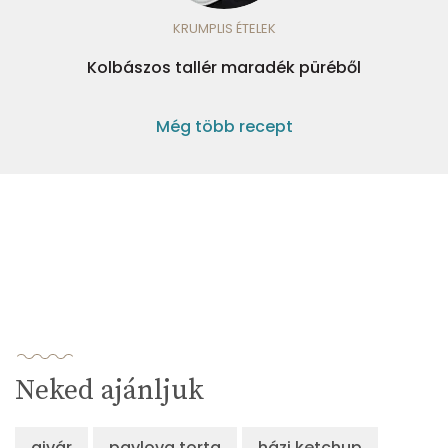
KRUMPLIS ÉTELEK
Kolbászos tallér maradék püréből
Még több recept
Neked ajánljuk
ajvár
pavlova torta
házi ketchup