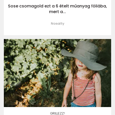
Sose csomagold ezt a 6 ételt műanyag fóliába,
mert a...
Nosalty
GRILLEZZ!