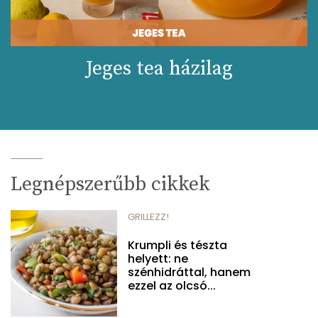
Jeges tea házilag
Legnépszerűbb cikkek
GRILLEZZ!
Krumpli és tészta
helyett: ne
szénhidráttal, hanem
ezzel az olcsó...