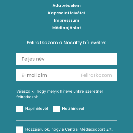
Paradicsomos húsgombóc
Klasszikus paprikás krumpli
Grillezettkukorica-saláta fűszeres garnélanyársakkal
Egytálételek
Adatvédelem
Brassói
Szaftos paprikás csirke
Kapcsolatfelvétel
Kukoricás-újhagymás lepény
Levesek
Impresszum
Roston csirkemell
Sült paprikás alfredo
Kukoricás tortilla
Torták
Médiaajánlat
Amerikai palacsinta
Paprikás-juhtúrós hajtovány
Csirkés-kukoricás pite
Tésztareceptek
Feliratkozom a Nosalty hírlevélre:
Carbonara
Shakshuka
Mexikói húsleves kukorica salsával
Saláták
Ratatouille
Almás-kéksajtos kukoricasaláta
Köretek
Mexikói kukoricasaláta
Reggeli receptek
Feliratkozom
További receptkategóriák
Válaszd ki, hogy melyik hírlevelünkre szeretnél
felíratkozni:
Napi hírlevél
Heti hírlevél
Hozzájárulok, hogy a Central Médiacsoport Zrt.