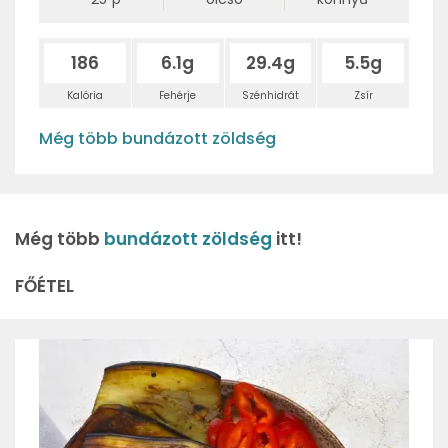
186
6.1g
29.4g
5.5g
Kalória
Fehérje
Szénhidrát
Zsír
Még több bundázott zöldség
Még több
bundázott zöldség
itt!
FŐÉTEL