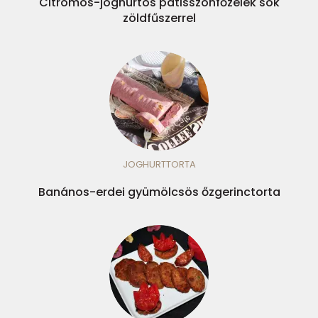
Citromos-joghurtos patisszonfőzelék sok
zöldfűszerrel
JOGHURTTORTA
Banános-erdei gyümölcsös őzgerinctorta