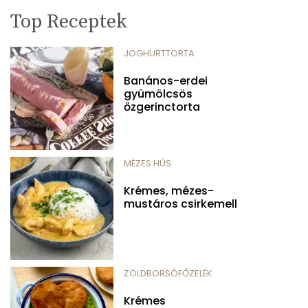
Top Receptek
JOGHURTTORTA
Banános-erdei
gyümölcsös
őzgerinctorta
MÉZES HÚS
Krémes, mézes-
mustáros csirkemell
ZÖLDBORSÓFŐZELÉK
Krémes