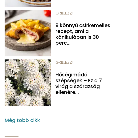
GRILLEZZ!
9 könnyű csirkemelles
recept, ami a
kánikulában is 30
perc...
GRILLEZZ!
Hőségimádó
szépségek – Ez a 7
virág a szárazság
ellenére...
Még több cikk