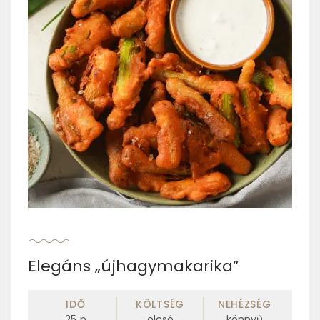
Elegáns „újhagymakarika”
IDŐ
KÖLTSÉG
NEHÉZSÉG
25
p
olcsó
könnyű