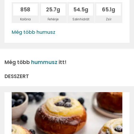
858
25.7g
54.5g
65.1g
Kalória
Fehérje
Szénhidrát
Zsír
Még több humusz
Még több
hummusz
itt!
DESSZERT