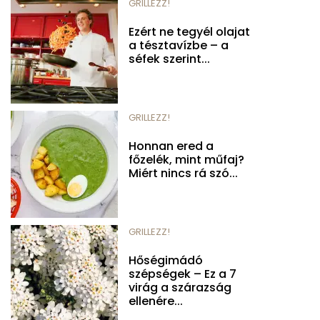
GRILLEZZ!
Ezért ne tegyél olajat
a tésztavízbe – a
séfek szerint...
GRILLEZZ!
Honnan ered a
főzelék, mint műfaj?
Miért nincs rá szó...
GRILLEZZ!
Hőségimádó
szépségek – Ez a 7
virág a szárazság
ellenére...