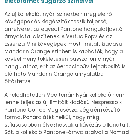
életörömöt sugárzó színeivel
Az új kollekciót nyári színekben megjelenő
kávégépek és kiegészítők teszik teljessé,
amelyeket az egyedi Pantone hangulatjavító
árnyalatai díszítenek. A Vertuo Popv és az
Essenza Mini kávégépek most limitált kiadású
Mandarin Orange színben is kaphatók, hogy a
kávéélmény tökéletesen passzoljon a nyári
hangulathoz, sőt az Aeroccino3v tejhabosító is
elérhető Mandarin Orange árnyalatba
öltöztetve.
A Feledhetetlen Mediterrán Nyár kollekció nem
lenne teljes az új, limitált kiadású Nespresso x
Pantone Coffee Mug csésze, Jégkrémkészítő
forma, Poháralátét nélkül, hogy még
stílusosabban élvezhessük a kávézás pillanatait.
Sőt, a kollekció Pantone-árnyalataival a Nomad