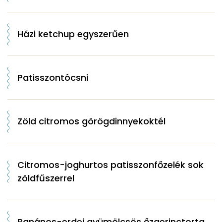
Házi ketchup egyszerűen
Patisszontócsni
Zöld citromos görögdinnyekoktél
Citromos-joghurtos patisszonfőzelék sok
zöldfűszerrel
Banános-erdei gyümölcsös őzgerinctorta