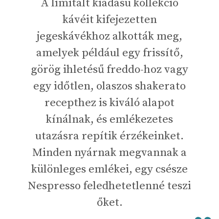
A limitált kiadású kollekció
kávéit kifejezetten
jegeskávékhoz alkották meg,
amelyek például egy frissítő,
görög ihletésű freddo-hoz vagy
egy időtlen, olaszos shakerato
recepthez is kiváló alapot
kínálnak, és emlékezetes
utazásra repítik érzékeinket.
Minden nyárnak megvannak a
különleges emlékei, egy csésze
Nespresso feledhetetlenné teszi
őket.