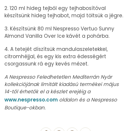
2. 120 ml hideg tejből egy tejhabosítóval
készítsünk hideg tejhabot, majd töltsük a jégre.
3. Készítsünk 80 ml Nespresso Vertuo Sunny
Almond Vanilla Over Ice kávét a pohárba.
4. A tetejét díszítsük mandulaszeletekkel,
citromhéjjal, és egy kis extra édességért
csorgassunk rá egy kevés mézet.
A Nespresso Feledhetetlen Mediterrán Nyár
kollekciójának limitált kiadású termékei május
14-től érhetők el a készlet erejéig a
www.nespresso.com
oldalon és a Nespresso
Boutique-okban.