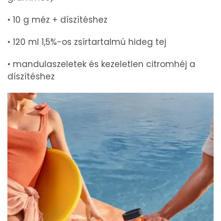
• 10 g méz + díszítéshez
• 120 ml 1,5%-os zsírtartalmú hideg tej
• mandulaszeletek és kezeletlen citromhéj a
díszítéshez