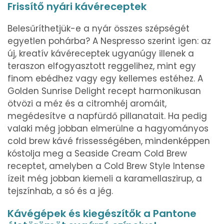
Frissítő nyári kávéreceptek
Belesűríthetjük-e a nyár összes szépségét
egyetlen pohárba? A Nespresso szerint igen: az
új, kreatív kávéreceptek ugyanúgy illenek a
teraszon elfogyasztott reggelihez, mint egy
finom ebédhez vagy egy kellemes estéhez. A
Golden Sunrise Delight recept harmonikusan
ötvözi a méz és a citromhéj aromáit,
megédesítve a napfürdő pillanatait. Ha pedig
valaki még jobban elmerülne a hagyományos
cold brew kávé frissességében, mindenképpen
kóstolja meg a Seaside Cream Cold Brew
receptet, amelyben a Cold Brew Style Intense
ízeit még jobban kiemeli a karamellaszirup, a
tejszínhab, a só és a jég.
Kávégépek és kiegészítők a Pantone