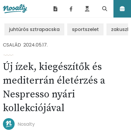
Nosalty
juhtúrós sztrapacska
sportszelet
zakuszk
CSALÁD
2024.05.17.
Új ízek, kiegészítők és
mediterrán életérzés a
Nespresso nyári
kollekciójával
Nosalty