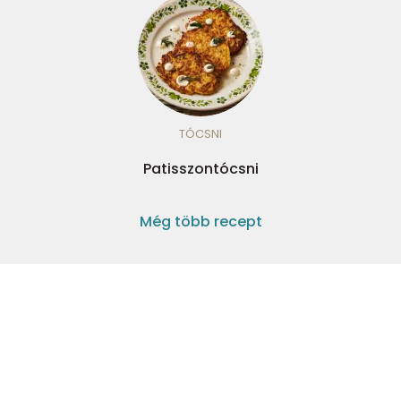
TÓCSNI
Patisszontócsni
Még több recept