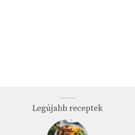
minutes,
33
seconds
Legújabb receptek