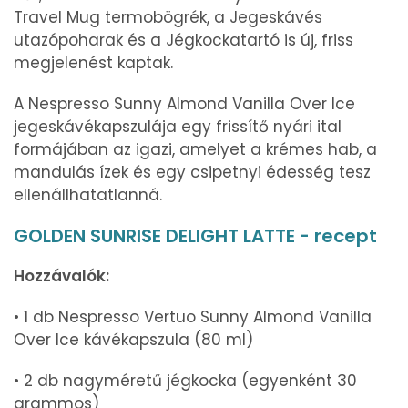
Travel Mug termobögrék, a Jegeskávés
utazópoharak és a Jégkockatartó is új, friss
megjelenést kaptak.
A Nespresso Sunny Almond Vanilla Over Ice
jegeskávékapszulája egy frissítő nyári ital
formájában az igazi, amelyet a krémes hab, a
mandulás ízek és egy csipetnyi édesség tesz
ellenállhatatlanná.
GOLDEN SUNRISE DELIGHT LATTE - recept
Hozzávalók:
• 1 db Nespresso Vertuo Sunny Almond Vanilla
Over Ice kávékapszula (80 ml)
• 2 db nagyméretű jégkocka (egyenként 30
grammos)