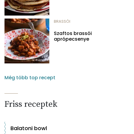
BRASSÓI
Szaftos brassói
aprópecsenye
Még több top recept
Friss receptek
Balatoni bowl