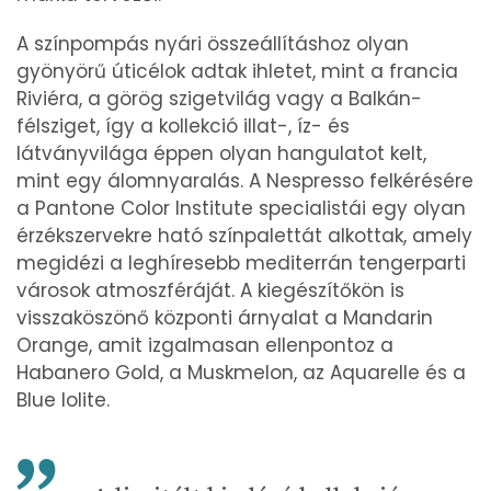
A színpompás nyári összeállításhoz olyan
gyönyörű úticélok adtak ihletet, mint a francia
Riviéra, a görög szigetvilág vagy a Balkán-
félsziget, így a kollekció illat-, íz- és
látványvilága éppen olyan hangulatot kelt,
mint egy álomnyaralás. A Nespresso felkérésére
a Pantone Color Institute specialistái egy olyan
érzékszervekre ható színpalettát alkottak, amely
megidézi a leghíresebb mediterrán tengerparti
városok atmoszféráját. A kiegészítőkön is
visszaköszönő központi árnyalat a Mandarin
Orange, amit izgalmasan ellenpontoz a
Habanero Gold, a Muskmelon, az Aquarelle és a
Blue Iolite.