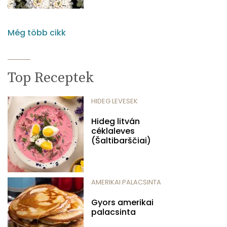
Még több cikk
Top Receptek
HIDEG LEVESEK
Hideg litván
céklaleves
(Šaltibarščiai)
AMERIKAI PALACSINTA
Gyors amerikai
palacsinta