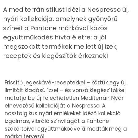
A mediterrán stílust idézi a Nespresso új,
nyári kollekciója, amelynek gyönyörű
színeit a Pantone márkával közös
együttműködés hívta életre: a jól
megszokott termékek mellett új ízek,
receptek és kiegészítők érkeznek!
Frissítő jegeskávé-receptekkel – köztük egy új,
limitált kiadású ízzel – és vonzó kiegészítőkkel
mutatja be új Feledhetetlen Mediterrán Nyár
elnevezésű kollekcióját a Nespresso. A
nosztalgikus nyári emlékeket idéző kollekció
izgalmas, vibráló színvilágát a Pantone
szakértőivel együttműködve álmodták meg a
márka tervezői.