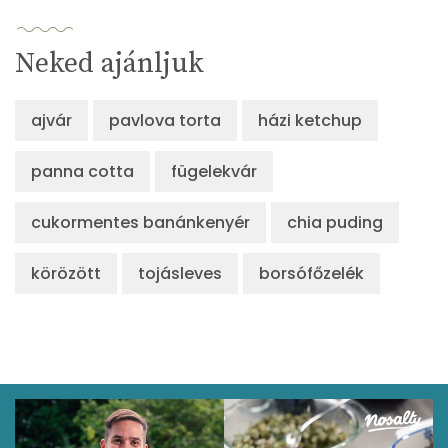
Neked ajánljuk
ajvár
pavlova torta
házi ketchup
panna cotta
fügelekvár
cukormentes banánkenyér
chia puding
körözött
tojásleves
borsófőzelék