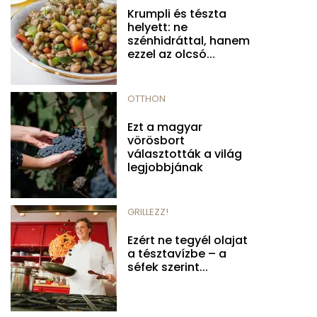
Krumpli és tészta
helyett: ne
szénhidráttal, hanem
ezzel az olcsó...
OTTHON
Ezt a magyar
vörösbort
választották a világ
legjobbjának
GRILLEZZ!
Ezért ne tegyél olajat
a tésztavízbe – a
séfek szerint...