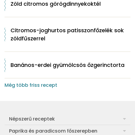
Zöld citromos görögdinnyekoktél
Citromos-joghurtos patisszonfőzelék sok
zöldfűszerrel
Banános-erdei gyümölcsös őzgerinctorta
Még több friss recept
Népszerű receptek
Frankfurti leves
Paprika és paradicsom főszerepben