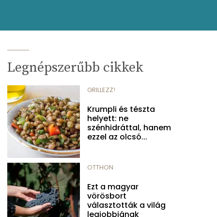
Legnépszerűbb cikkek
GRILLEZZ!
Krumpli és tészta
helyett: ne
szénhidráttal, hanem
ezzel az olcsó...
OTTHON
Ezt a magyar
vörösbort
választották a világ
legjobbjának