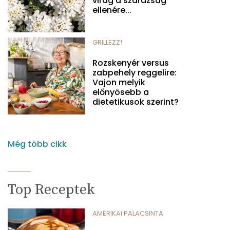
virág a szárazság
ellenére...
GRILLEZZ!
Rozskenyér versus
zabpehely reggelire:
Vajon melyik
előnyösebb a
dietetikusok szerint?
Még több cikk
Top Receptek
AMERIKAI PALACSINTA