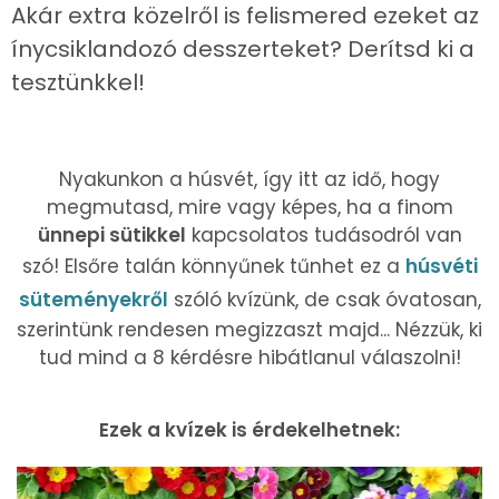
Akár extra közelről is felismered ezeket az
ínycsiklandozó desszerteket? Derítsd ki a
tesztünkkel!
Nyakunkon a húsvét, így itt az idő, hogy
megmutasd, mire vagy képes, ha a finom
ünnepi sütikkel
kapcsolatos tudásodról van
szó! Elsőre talán könnyűnek tűnhet ez a
húsvéti
süteményekről
szóló kvízünk, de csak óvatosan,
szerintünk rendesen megizzaszt majd... Nézzük, ki
tud mind a 8 kérdésre hibátlanul válaszolni!
Ezek a kvízek is érdekelhetnek: