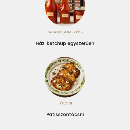
PARADICSOMSZÓSZ
Házi ketchup egyszerűen
TÓCSNI
Patisszontócsni