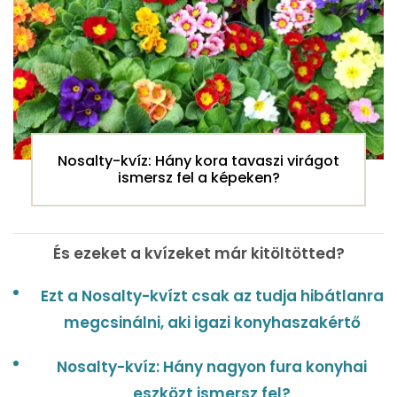
Nosalty-kvíz: Hány kora tavaszi virágot
ismersz fel a képeken?
És ezeket a kvízeket már kitöltötted?
Ezt a Nosalty-kvízt csak az tudja hibátlanra
megcsinálni, aki igazi konyhaszakértő
Nosalty-kvíz: Hány nagyon fura konyhai
eszközt ismersz fel?