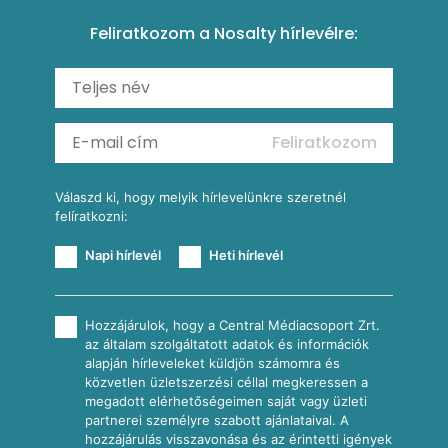
Amerikai palacsinta
Paprikás-juhtúrós hajtovány
Csirkés-kukoricás pite
Tésztareceptek
Feliratkozom a Nosalty hírlevélre:
Carbonara
Shakshuka
Mexikói húsleves kukorica salsával
Saláták
Ratatouille
Almás-kéksajtos kukoricasaláta
Köretek
Mexikói kukoricasaláta
Reggeli receptek
Feliratkozom
További receptkategóriák
Válaszd ki, hogy melyik hírlevelünkre szeretnél
felíratkozni:
Napi hírlevél
Heti hírlevél
Hozzájárulok, hogy a Central Médiacsoport Zrt.
az általam szolgáltatott adatok és információk
alapján hírleveleket küldjön számomra és
közvetlen üzletszerzési céllal megkeressen a
megadott elérhetőségeimen saját vagy üzleti
partnerei személyre szabott ajánlataival. A
hozzájárulás visszavonása és az érintetti igények