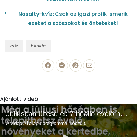
Nosalty-kvíz: Csak az igazi profik ismerik
ezeket a szószokat és önteteket!
kvíz
húsvét
Ajánlott videó
Júliusban ültesd el: 7 hőálló évelő növény a színes és buja kertért
A videó AI alapú programmal készült.