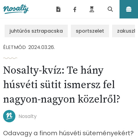
Nosalty
juhtúrós sztrapacska
sportszelet
zakuszk
ÉLETMÓD
2024.03.26.
Nosalty-kvíz: Te hány
húsvéti sütit ismersz fel
nagyon-nagyon közelről?
Nosalty
Odavagy a finom húsvéti süteményekért?