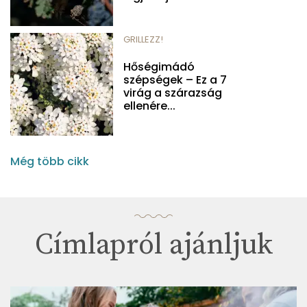
GRILLEZZ!
Hőségimádó
szépségek – Ez a 7
virág a szárazság
ellenére...
Még több cikk
Címlapról ajánljuk