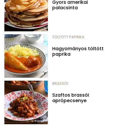
Gyors amerikai
palacsinta
TÖLTÖTT PAPRIKA
Hagyományos töltött
paprika
BRASSÓI
Szaftos brassói
aprópecsenye