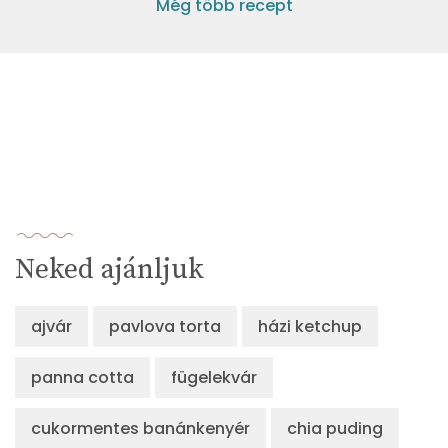
Még több recept
Neked ajánljuk
ajvár
pavlova torta
házi ketchup
panna cotta
fügelekvár
cukormentes banánkenyér
chia puding