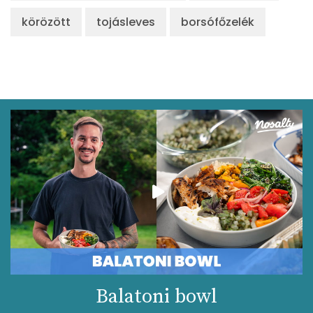
körözött
tojásleves
borsófőzelék
Balatoni bowl