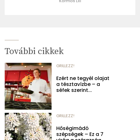
Kormos Lili
További cikkek
GRILLEZZ!
Ezért ne tegyél olajat
a tésztavízbe – a
séfek szerint...
GRILLEZZ!
Hőségimádó
szépségek – Ez a 7