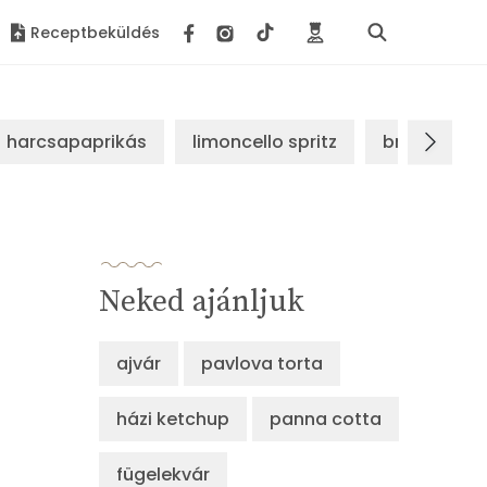
Receptbeküldés
harcsapaprikás
limoncello spritz
brassói sz
Neked ajánljuk
ajvár
pavlova torta
házi ketchup
panna cotta
fügelekvár