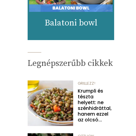
Balatoni bowl
Legnépszerűbb cikkek
GRILLEZZ!
Krumpli és
tészta
helyett: ne
szénhidráttal,
hanem ezzel
az olcsó...