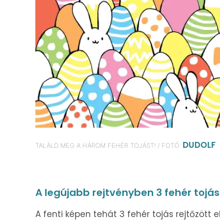
DUDOLF
TALÁLD MEG A HÁROM FEHÉR TOJÁST! / FOTÓ:
A legújabb rejtvényben 3 fehér tojás
A fenti képen tehát 3 fehér tojás rejtőzött 