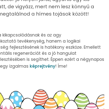
latt, de vigyázz, mert nem lesz könnyű a
 megtalálnod a hímes tojások között!
 kikapcsolódásnak és az agy
oztató tevékenység, hanem a logikai
g fejlesztésének is hatékony eszköze. Emellett
ntális regenerációt és a jó hangulat
jlesztésében is segíthet. Éppen ezért a négynapos
 egy izgalmas
képrejtvény
! Íme!