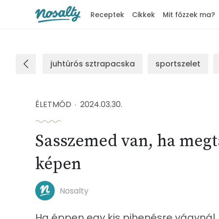
Receptek
Cikkek
Mit főzzek ma?
Nosalty
juhtúrós sztrapacska
sportszelet
ÉLETMÓD
2024.03.30.
Sasszemed van, ha megtal
képen
Nosalty
Ha éppen egy kis pihenésre vágynál, a