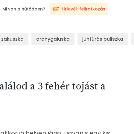
Mi van a hűtődben?
Hírlevél-feliratkozás
zakuszka
aranygaluska
juhtúrós puliszka
álod a 3 fehér tojást a
kkor jó helyen jársz, ugyanis egy kis