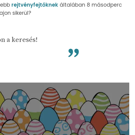
esebb
rejtvényfejtőknek
általában 8 másodperc
ajon sikerül?
on a keresés!