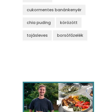
cukormentes banánkenyér
chia puding
körözött
tojásleves
borsófőzelék