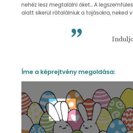
nehéz lesz megtalálni őket... A legszemfül
alatt sikerül rátalálniuk a tojásokra, neked v
Indulj
Íme a képrejtvény megoldása: