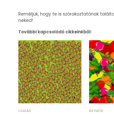
Reméljük, hogy te is szórakoztatónak talált
neked!
További kapcsolódó cikkeinkből:
CSALÁD
ÉLETMÓD