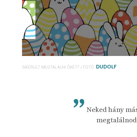
DUDOLF
SIKERÜLT MEGTALÁLNI ŐKET? / FOTÓ:
Neked hány máso
megtalálnod 