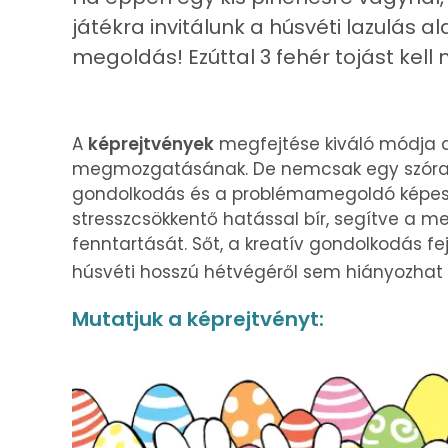
játékra invitálunk a húsvéti lazulás a
megoldás! Ezúttal 3 fehér tojást kell
A
képrejtvények
megfejtése kiváló módja a
megmozgatásának. De nemcsak egy szórak
gondolkodás és a problémamegoldó képessé
stresszcsökkentő hatással bír, segítve a me
fenntartását. Sőt, a kreatív gondolkodás fe
húsvéti hosszú hétvégéről sem hiányozhat
Mutatjuk a képrejtvényt: