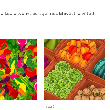
ad képrejtvényt és izgalmas kihívást jelentett
CSALÁD