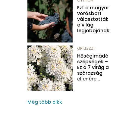
OTTHON
Ezt a magyar
vörösbort
választották
a világ
legjobbjának
GRILLEZZ!
Hőségimádó
szépségek –
Ez a 7 virág a
szárazság
ellenére...
Még több cikk