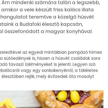
k. Ám mindenki számára talán a legszebb,
ikor a vele készült friss kalács illata
t hangulatot teremtve a közelgő húsvét
ataink a Budafoki élesztő kapcsán,
al összefonódott a magyar konyhával.
zeledtével az egyedi mintákban pompázó hímes
 a sütőedények is, hiszen a húsvét családok sora
dó tavaszi ízélményeket is jelenti. Legyen szó
zkalácsról vagy egy sonkakenyérről, a tökéletes
 élesztőben rejlik, mely évtizedek óta mosolyt