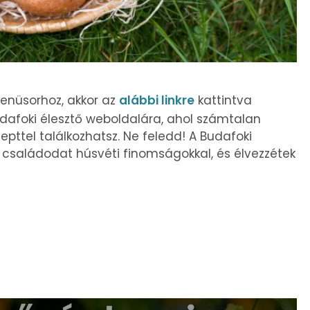
menüsorhoz, akkor az
alábbi linkre
kattintva
afoki élesztő weboldalára, ahol számtalan
epttel találkozhatsz. Ne feledd! A Budafoki
 családodat húsvéti finomságokkal, és élvezzétek