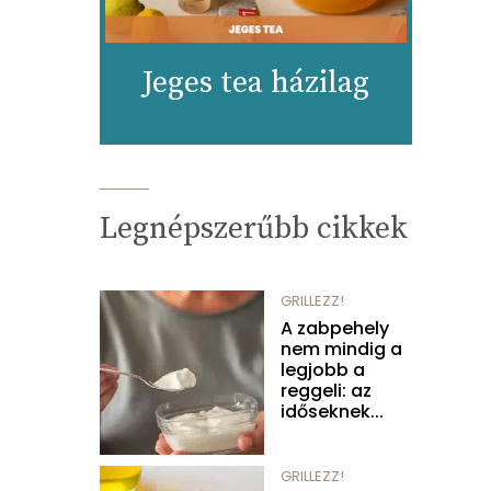
Jeges tea házilag
Legnépszerűbb cikkek
GRILLEZZ!
A zabpehely
nem mindig a
legjobb a
reggeli: az
időseknek...
GRILLEZZ!