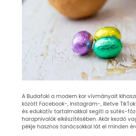
A Budafoki a modern kor vívmányait kihaszn
között Facebook-, Instagram-, illetve TikTo
és edukatív tartalmakkal segíti a sütés-fő
harapnivalók elkészítésében. Akár kezdő vagy
pékje hasznos tanácsokkal lát el minden ér