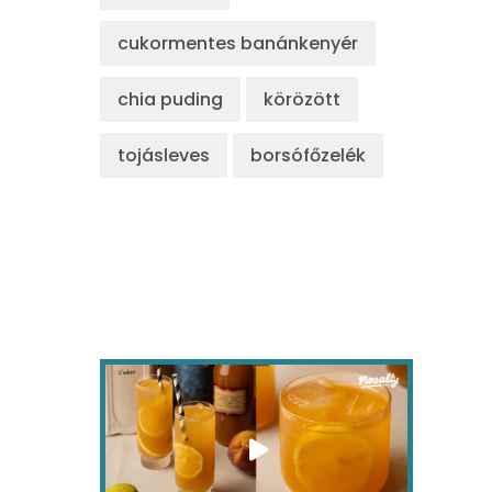
cukormentes banánkenyér
chia puding
körözött
tojásleves
borsófőzelék