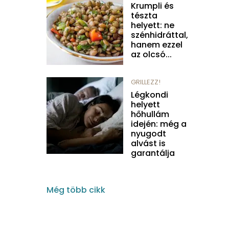
Krumpli és
tészta
helyett: ne
szénhidráttal,
hanem ezzel
az olcsó...
GRILLEZZ!
Légkondi
helyett
hőhullám
idején: még a
nyugodt
alvást is
garantálja
Még több cikk