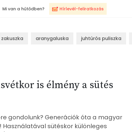
Mi van a hűtődben?
Hírlevél-feliratkozás
zakuszka
aranygaluska
juhtúrós puliszka
svétkor is élmény a sütés
ztőre gondolunk? Generációk óta a magyar
! Használatával sütéskor különleges