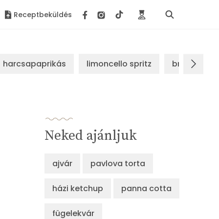
Receptbeküldés
harcsapaprikás
limoncello spritz
brassói sz
Neked ajánljuk
ajvár
pavlova torta
házi ketchup
panna cotta
fügelekvár