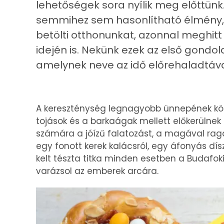
lehetőségek sora nyílik meg előttün
semmihez sem hasonlítható élmény, am
betölti otthonunkat, azonnal meghit
idején is. Nekünk ezek az első gondol
amelynek neve az idő előrehaladtáv
A kereszténység legnagyobb ünnepének kö
tojások és a barkaágak mellett előkerülnek
számára a jóízű falatozást, a magával raga
egy fonott kerek kalácsról, egy áfonyás dís
kelt tészta titka minden esetben a Budafoki
varázsol az emberek arcára.