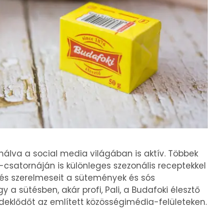
álva a social media világában is aktív. Többek
k-csatornáján is különleges szezonális receptekkel
zés szerelmeseit a sütemények és sós
 a sütésben, akár profi, Pali, a Budafoki élesztő
deklődőt az említett közösségimédia-felületeken.