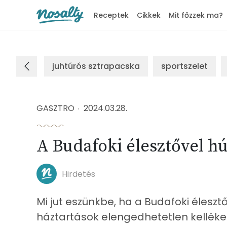
Receptek
Cikkek
Mit főzzek ma?
Nosalty
juhtúrós sztrapacska
sportszelet
GASZTRO
2024.03.28.
A Budafoki élesztővel hú
Hirdetés
Mi jut eszünkbe, ha a Budafoki éles
háztartások elengedhetetlen kelléke