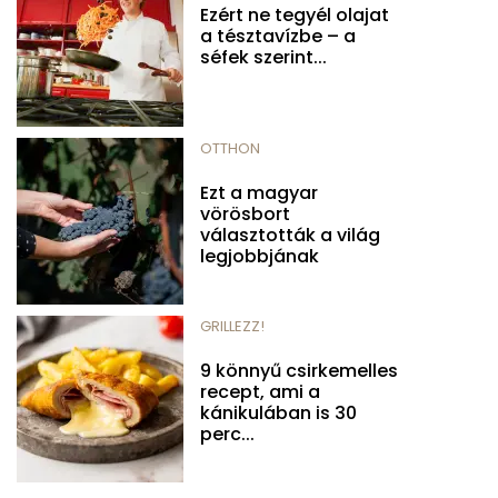
Ezért ne tegyél olajat
a tésztavízbe – a
séfek szerint...
OTTHON
Ezt a magyar
vörösbort
választották a világ
legjobbjának
GRILLEZZ!
9 könnyű csirkemelles
recept, ami a
kánikulában is 30
perc...