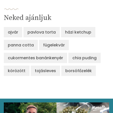
Neked ajánljuk
ajvár
pavlova torta
házi ketchup
panna cotta
fügelekvár
cukormentes banánkenyér
chia puding
körözött
tojásleves
borsófőzelék