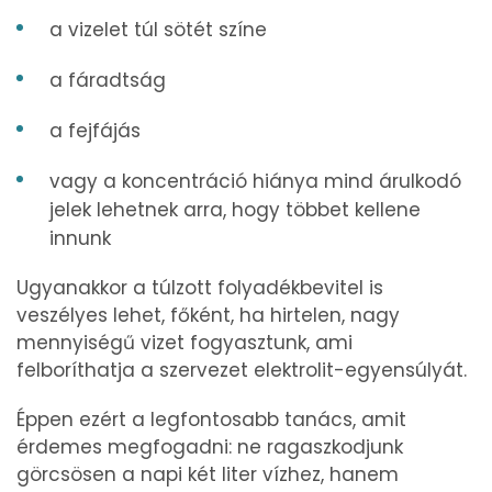
a vizelet túl sötét színe
a fáradtság
a fejfájás
vagy a koncentráció hiánya mind árulkodó
jelek lehetnek arra, hogy többet kellene
innunk
Ugyanakkor a túlzott folyadékbevitel is
veszélyes lehet, főként, ha hirtelen, nagy
mennyiségű vizet fogyasztunk, ami
felboríthatja a szervezet elektrolit-egyensúlyát.
Éppen ezért a legfontosabb tanács, amit
érdemes megfogadni: ne ragaszkodjunk
görcsösen a napi két liter vízhez, hanem