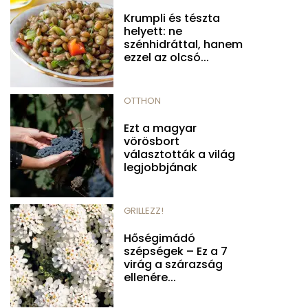
Krumpli és tészta
helyett: ne
szénhidráttal, hanem
ezzel az olcsó...
OTTHON
Ezt a magyar
vörösbort
választották a világ
legjobbjának
GRILLEZZ!
Hőségimádó
szépségek – Ez a 7
virág a szárazság
ellenére...