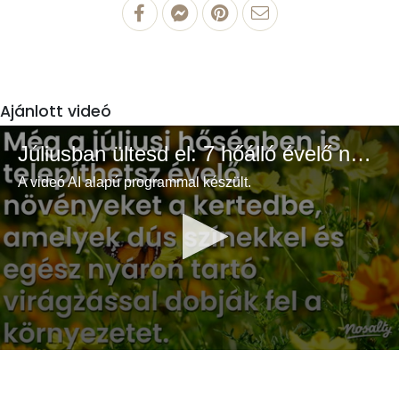
Ajánlott videó
Júliusban ültesd el: 7 hőálló évelő növény a színes és buja kertért
A videó AI alapú programmal készült.
0
seconds
of
3