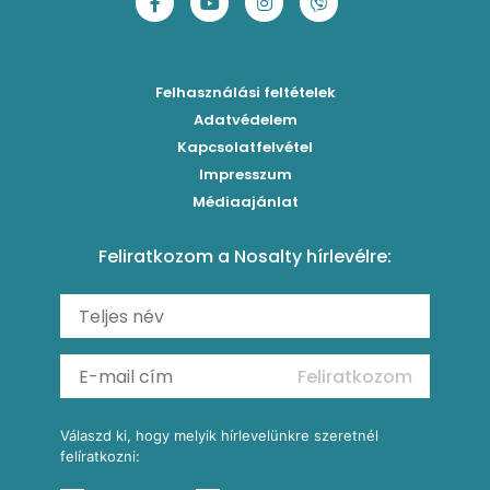
Chilis bab
Marinált paradicsomos tésztasaláta
Laktató kukorica chowder
Főzelékreceptek
Bolognai spagetti
Fűszeres, zöldséges rizzsel töltött paprika
Corn ribs
Húsételek
Felhasználási feltételek
Paradicsomos húsgombóc
Klasszikus paprikás krumpli
Grillezettkukorica-saláta fűszeres garnélanyársakkal
Egytálételek
Adatvédelem
Brassói
Szaftos paprikás csirke
Kapcsolatfelvétel
Kukoricás-újhagymás lepény
Levesek
Impresszum
Roston csirkemell
Sült paprikás alfredo
Kukoricás tortilla
Torták
Médiaajánlat
Amerikai palacsinta
Paprikás-juhtúrós hajtovány
Csirkés-kukoricás pite
Tésztareceptek
Feliratkozom a Nosalty hírlevélre:
Carbonara
Shakshuka
Mexikói húsleves kukorica salsával
Saláták
Ratatouille
Almás-kéksajtos kukoricasaláta
Köretek
Mexikói kukoricasaláta
Reggeli receptek
Feliratkozom
További receptkategóriák
Válaszd ki, hogy melyik hírlevelünkre szeretnél
felíratkozni: