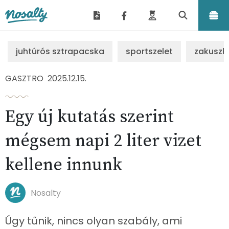
Nosalty
juhtúrós sztrapacska
sportszelet
zakuszk
GASZTRO
2025.12.15.
Egy új kutatás szerint
mégsem napi 2 liter vizet
kellene innunk
Nosalty
Úgy tűnik, nincs olyan szabály, ami