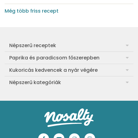
Még több friss recept
Népszerű receptek
Frankfurti leves
Paprika és paradicsom főszerepben
Egyszerű muffin
Pan con Tomate
Kukoricás kedvencek a nyár végére
Aranygaluska
Paradicsom és paprika eltevése télre
Legfinomabb főtt kukorica
Népszerű kategóriák
Egyszerű paradicsomleves
Mézes-mascarponés sült paradicsom
Ropogós kukoricás fritters
Ebéd receptek
Egyszerű krumplifőzelék
Paradicsomos húsgombóc
Bang bang kukorica
Aprósütemények
Klasszikus madártej
Paradicsomos flat tart leveles tésztából
Szójás-vajas grillkukoricák
Sütemények
Fasírt
Bazsalikomos-paradicsomos spagetti
Tex-Mex kukorica-krémleves
Mentes receptek
Borsófőzelék
Sültparadicsomszószos gnocchi
Koreai chilis kukorica
Sütés nélküli sütik