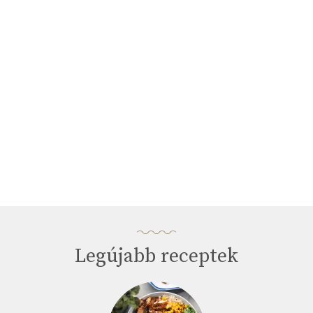
minutes,
33
seconds
Legújabb receptek