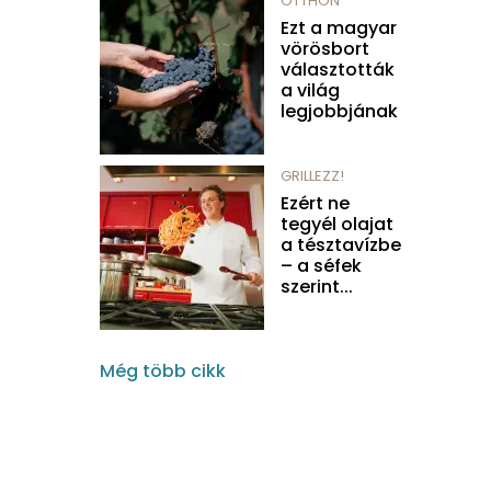
OTTHON
Ezt a magyar
vörösbort
választották
a világ
legjobbjának
GRILLEZZ!
Ezért ne
tegyél olajat
a tésztavízbe
– a séfek
szerint...
Még több cikk