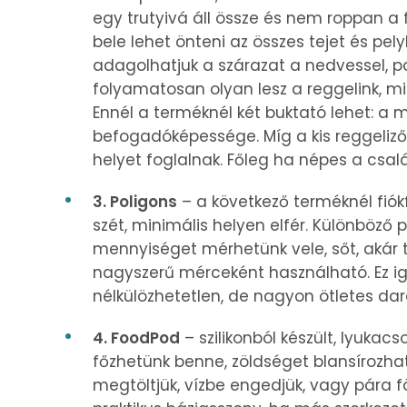
egy trutyivá áll össze és nem roppan a 
bele lehet önteni az összes tejet és pe
adagolhatjuk a szárazat a nedvessel, 
folyamatosan olyan lesz a reggelink, mi
Ennél a terméknél két buktató lehet: a
befogadóképessége. Míg a kis reggeliző
helyet foglalnak. Főleg ha népes a csalá
3. Poligons
– a következő terméknél fiókf
szét, minimális helyen elfér. Különböző
mennyiséget mérhetünk vele, sőt, akár t
nagyszerű mérceként használható. Ez i
nélkülözhetetlen, de nagyon ötletes dar
4. FoodPod
– szilikonból készült, lyukac
főzhetünk benne, zöldséget blansírozha
megtöltjük, vízbe engedjük, vagy pára föl