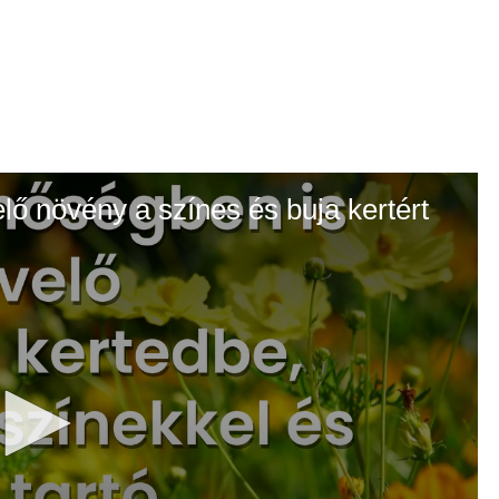
elő növény a színes és buja kertért