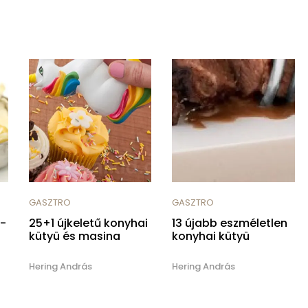
GASZTRO
GASZTRO
 -
25+1 újkeletű konyhai
13 újabb eszméletlen
kütyü és masina
konyhai kütyü
Hering András
Hering András