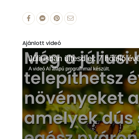
Ajánlott videó
Júliusban ültesd el: 7 hőálló év
A videó AI alapú programmal készült.