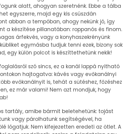
fogunk alatt, ahogyan szeretnénk. Ebbe a tálba
lyhet egyszerre, majd egy kis csúszdán
pont abban a tempóban, ahogy nekünk jó, így
nt a készítése pillanatában: roppanós és finom.
 magas árfekvés, vagy a konyhaszekrényünk
kübliket egymásba tudjuk tenni ezek, bizony sok
d, egy külön polcot is készíttethetünk nekik!
oglalásról szó sincs, ez a kanál lappá nyitható
 pontokon hajtogatva: kávés vagy evőkanálnyi
öbb evőkanálnyit is, tehát a sütéshez, főzéshez
gen, ez már valami! Nem azt mondjuk, hogy
ab!
sos tartály, amibe bármit beletehetünk: tojást
tunk vagy párolhatunk segítségével, ha
é lógatjuk. Nem kifejezetten eredeti az ötlet. A