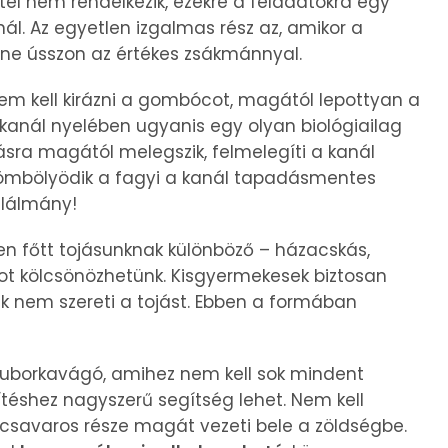
tel nem rendelkezik, ezekre a feladatokra egy
. Az egyetlen izgalmas rész az, amikor a
el ne ússzon az értékes zsákmánnyal.
em kell kirázni a gombócot, magától lepottyan a
 kanál nyelében ugyanis egy olyan biológiailag
sra magától melegszik, felmelegíti a kanál
gömbölyödik a fagyi a kanál tapadásmentes
alálmány!
sen főtt tojásunknak különböző – házacskás,
akot kölcsönözhetünk. Kisgyermekesek biztosan
ük nem szereti a tojást. Ebben a formában
s uborkavágó, amihez nem kell sok mindent
szítéshez nagyszerű segítség lehet. Nem kell
t csavaros része magát vezeti bele a zöldségbe.