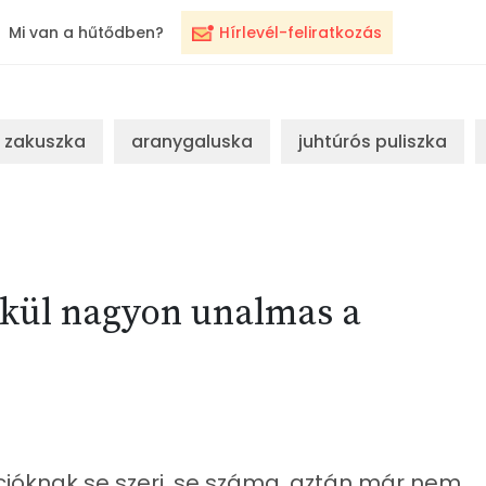
Mi van a hűtődben?
Hírlevél-feliratkozás
zakuszka
aranygaluska
juhtúrós puliszka
lkül nagyon unalmas a
lációknak se szeri, se száma, aztán már nem