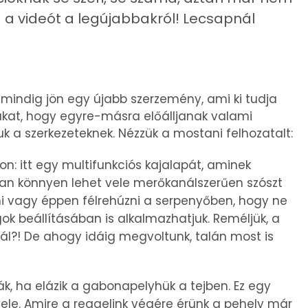
 a videót a legújabbakról! Lecsapnál
 mindig jön egy újabb szerzemény, ami ki tudja
gukat, hogy egyre-másra előálljanak valami
uk a szerkezeteknek. Nézzük a mostani felhozatalt:
n: itt egy multifunkciós kajalapát, aminek
lyan könnyen lehet vele merőkanálszerűen szószt
i vagy éppen félrehúzni a serpenyőben, hogy ne
k beállításában is alkalmazhatjuk. Reméljük, a
nál?! De ahogy idáig megvoltunk, talán most is
ják, ha elázik a gabonapelyhük a tejben. Ez egy
vele. Amire a reggelink végére érünk a pehely már