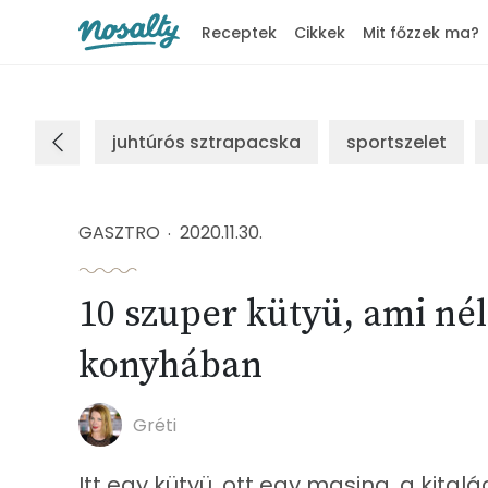
Receptek
Cikkek
Mit főzzek ma?
Nosalty
juhtúrós sztrapacska
sportszelet
GASZTRO
2020.11.30.
10 szuper kütyü, ami né
konyhában
Gréti
Itt egy kütyü, ott egy masina, a kita