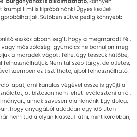
sel
burgonyához is alkalmazható
, könnyen
ült krumplit mi is kipróbálnánk! Ügyes kezűek
megpróbálhatják. Sütőben sütve pedig könnyebb
nlító eszköz abban segít, hogy a megmaradt fél,
 vagy más zöldség-gyümölcs ne barnuljon meg.
ljuk a maradék vágott félre, úgy tesszük hűtőbe,
elhasználhatjuk. Nem túl szép tárgy, de ötletes,
ával szemben ez tisztítható, újból felhasználható.
 lapát, ami kanalas végével össze is gyűjti a
nálatot, őt biztosan nem lehet leválasztani arról,
lmányait, annak szívesen ajánlanánk. Egy dolog,
tban, hogy anyagából adódóan egy idő után
ár nem tudja olyan klasszul látni, mint korábban,