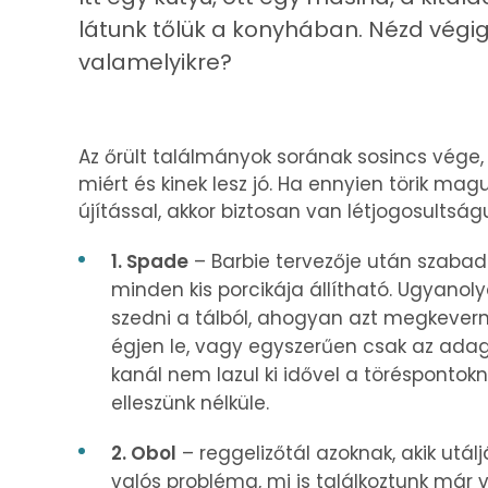
látunk tőlük a konyhában. Nézd végig
valamelyikre?
Az őrült találmányok sorának sosincs vége,
miért és kinek lesz jó. Ha ennyien törik ma
újítással, akkor biztosan van létjogosultság
1. Spade
– Barbie tervezője után szabado
minden kis porcikája állítható. Ugyano
szedni a tálból, ahogyan azt megkevern
égjen le, vagy egyszerűen csak az adago
kanál nem lazul ki idővel a töréspontok
elleszünk nélküle.
2. Obol
– reggelizőtál azoknak, akik utál
valós probléma, mi is találkoztunk már 