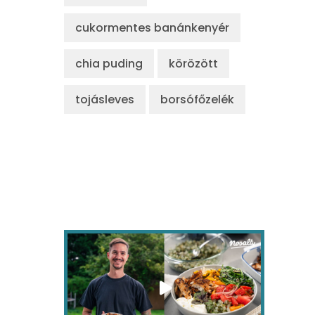
cukormentes banánkenyér
chia puding
körözött
tojásleves
borsófőzelék