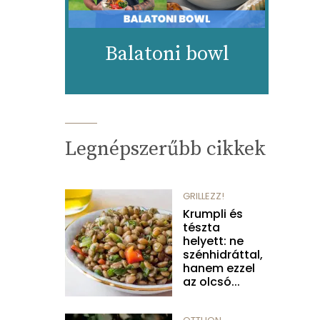
Balatoni bowl
Legnépszerűbb cikkek
GRILLEZZ!
Krumpli és
tészta
helyett: ne
szénhidráttal,
hanem ezzel
az olcsó...