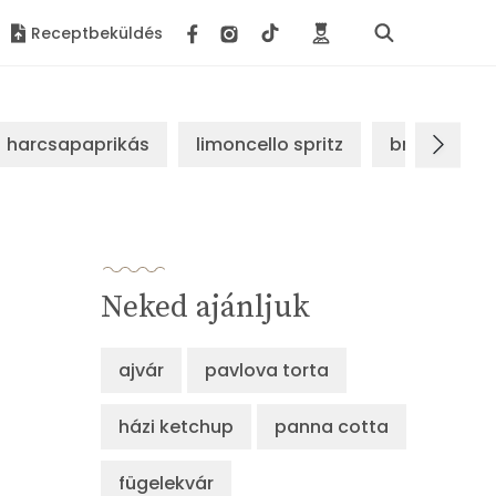
Receptbeküldés
harcsapaprikás
limoncello spritz
brassói sz
Neked ajánljuk
ajvár
pavlova torta
házi ketchup
panna cotta
fügelekvár