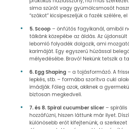
praktikus háziasszony, ha más szerkezet
sima szűrőt vagy gyümölcsmosót használ
“szákot” kicsipeszeljük a fazék szélére, 
5. Scoop
– önfűtős fagyikanál, amiből n
tálkánk közepébe az áldás. Az újdonsült
lebomló folyadék dolgozik, ami mozgatá
karimáját. Egy egyszerű húzással bele
mélyedésébe. Bravó! Nekünk tetszik a t
6. Egg Shaping
– a tojásformázó. A fris
lepkés, stb. – formába szorítva cuki al
imádják. Főleg azok, akiknek a gyermek
biztosan megkedveli.
7. és 8. Spiral cucumber slicer
– spiráli
hozzáfűzni, hiszen láttunk már ilyet. Dí
különösebb erőt kifejtenünk, a szerkeze