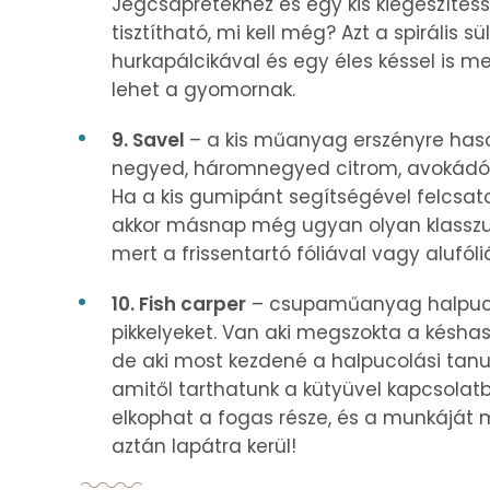
Jégcsapretekhez és egy kis kiegészítés
tisztítható, mi kell még? Azt a spirális s
hurkapálcikával és egy éles késsel is 
lehet a gyomornak.
9. Savel
– a kis műanyag erszényre haso
negyed, háromnegyed citrom, avokádó
Ha a kis gumipánt segítségével felcsato
akkor másnap még ugyan olyan klasszul f
mert a frissentartó fóliával vagy alufóli
10. Fish carper
– csupaműanyag halpucoló
pikkelyeket. Van aki megszokta a késhasz
de aki most kezdené a halpucolási tanu
amitől tarthatunk a kütyüvel kapcsola
elkophat a fogas része, és a munkáját m
aztán lapátra kerül!