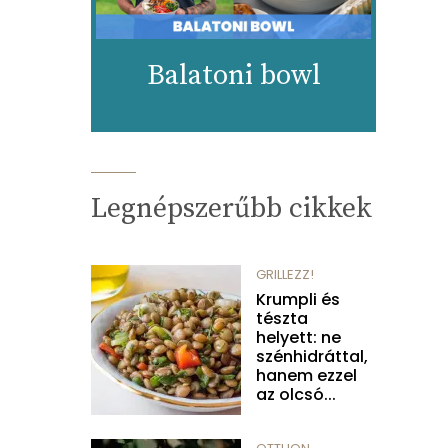
Balatoni bowl
Legnépszerűbb cikkek
GRILLEZZ!
Krumpli és
tészta
helyett: ne
szénhidráttal,
hanem ezzel
az olcsó...