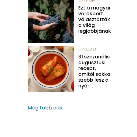
OTTHON
Ezt a magyar
vörösbort
választották
a világ
legjobbjának
GRILLEZZ!
31 szezonális
augusztusi
recept,
amitől sokkal
szebb lesz a
nyár...
Még több cikk