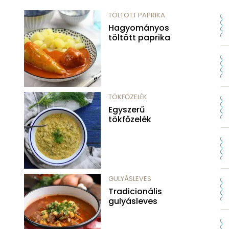
TÖLTÖTT PAPRIKA
Hagyományos
töltött paprika
TÖKFŐZELÉK
Egyszerű
tökfőzelék
GULYÁSLEVES
Tradicionális
gulyásleves