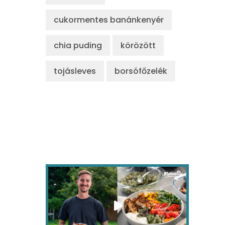
cukormentes banánkenyér
chia puding
körözött
tojásleves
borsófőzelék