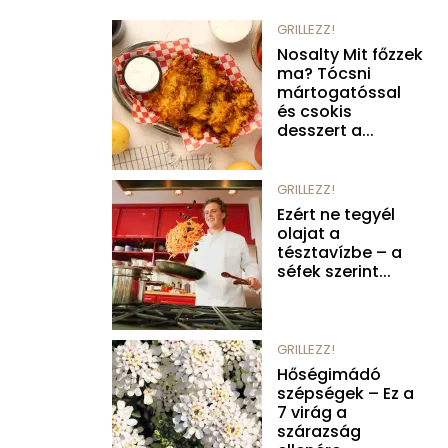
GRILLEZZ!
Nosalty Mit főzzek
ma? Tócsni
mártogatóssal
és csokis
desszert a...
GRILLEZZ!
Ezért ne tegyél
olajat a
tésztavízbe – a
séfek szerint...
GRILLEZZ!
Hőségimádó
szépségek – Ez a
7 virág a
szárazság