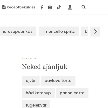
Receptbeküldés
harcsapaprikás
limoncello spritz
brassói sz
Neked ajánljuk
ajvár
pavlova torta
házi ketchup
panna cotta
fügelekvár