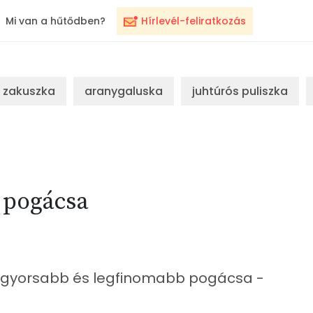
Mi van a hűtődben?
Hírlevél-feliratkozás
zakuszka
aranygaluska
juhtúrós puliszka
 pogácsa
eggyorsabb és legfinomabb pogácsa -