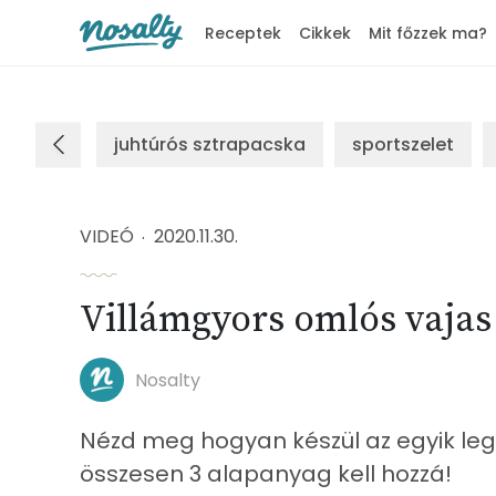
Receptek
Cikkek
Mit főzzek ma?
Nosalty
juhtúrós sztrapacska
sportszelet
VIDEÓ
2020.11.30.
Villámgyors omlós vajas
Nosalty
Nézd meg hogyan készül az egyik l
összesen 3 alapanyag kell hozzá!