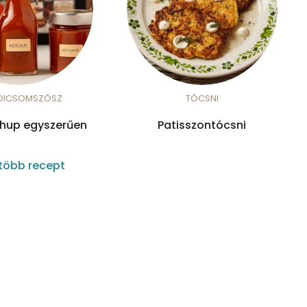
DICSOMSZÓSZ
TÓCSNI
chup egyszerűen
Patisszontócsni
több recept