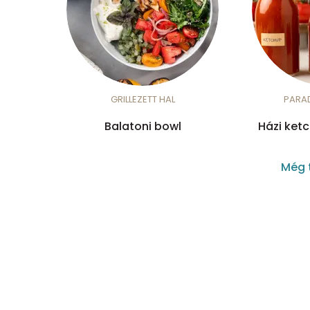
GRILLEZETT HAL
PARA
Balatoni bowl
Házi ket
Még 