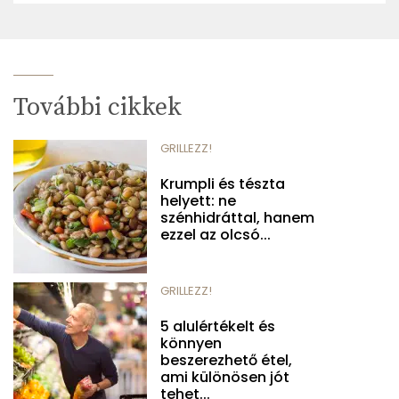
További cikkek
GRILLEZZ!
Krumpli és tészta
helyett: ne
szénhidráttal, hanem
ezzel az olcsó...
GRILLEZZ!
5 alulértékelt és
könnyen
beszerezhető étel,
ami különösen jót
tehet...