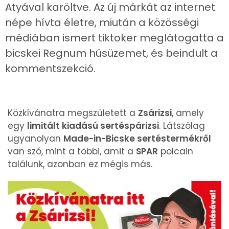
Atyával karöltve. Az új márkát az internet
népe hívta életre, miután a közösségi
médiában ismert tiktoker meglátogatta a
bicskei Regnum húsüzemet, és beindult a
kommentszekció.
Közkívánatra megszületett a
Zsárizsi
, amely
egy
limitált kiadású sertéspárizsi
. Látszólag
ugyanolyan
Made-in-Bicske sertéstermékről
van szó, mint a többi, amit a
SPAR
polcain
találunk, azonban ez mégis más.