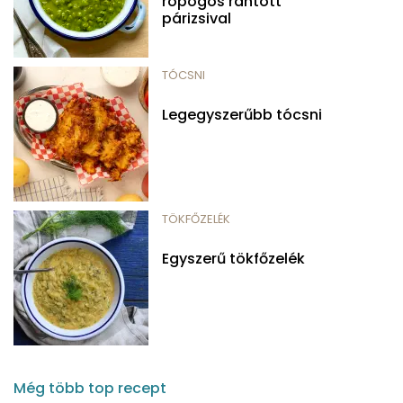
ropogós rántott
párizsival
TÓCSNI
Legegyszerűbb tócsni
TÖKFŐZELÉK
Egyszerű tökfőzelék
Még több top recept