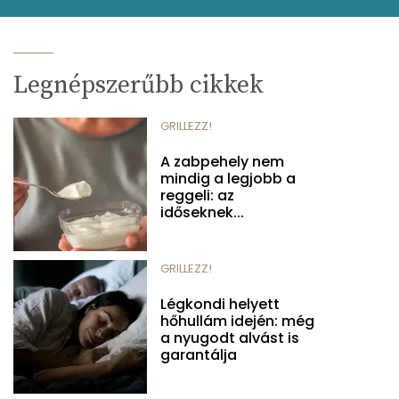
Legnépszerűbb cikkek
GRILLEZZ!
A zabpehely nem
mindig a legjobb a
reggeli: az
időseknek...
GRILLEZZ!
Légkondi helyett
hőhullám idején: még
a nyugodt alvást is
garantálja