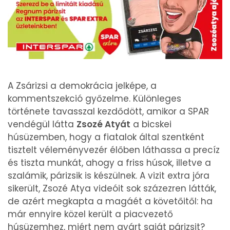
A Zsárizsi a demokrácia jelképe, a
kommentszekció győzelme. Különleges
története tavasszal kezdődött, amikor a SPAR
vendégül látta
Zsozé Atyát
a bicskei
húsüzemben, hogy a fiatalok által szentként
tisztelt véleményvezér élőben láthassa a precíz
és tiszta munkát, ahogy a friss húsok, illetve a
szalámik, párizsik is készülnek. A vizit extra jóra
sikerült, Zsozé Atya videóit sok százezren látták,
de azért megkapta a magáét a követőitől: ha
már ennyire közel került a piacvezető
húsüzemhez, miért nem gyárt saját párizsit?