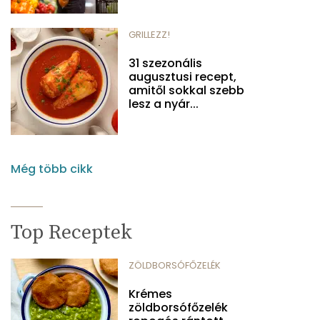
GRILLEZZ!
31 szezonális
augusztusi recept,
amitől sokkal szebb
lesz a nyár...
Még több cikk
Top Receptek
ZÖLDBORSÓFŐZELÉK
Krémes
zöldborsófőzelék