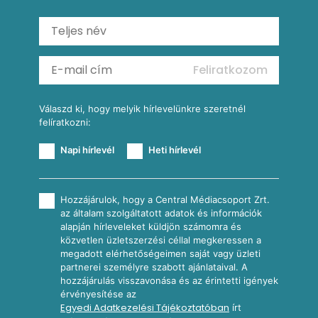
Mexikói húsleves kukorica salsával
Saláták
Ratatouille
Almás-kéksajtos kukoricasaláta
Köretek
Mexikói kukoricasaláta
Reggeli receptek
Feliratkozom
További receptkategóriák
Válaszd ki, hogy melyik hírlevelünkre szeretnél
felíratkozni:
Napi hírlevél
Heti hírlevél
Hozzájárulok, hogy a Central Médiacsoport Zrt.
az általam szolgáltatott adatok és információk
alapján hírleveleket küldjön számomra és
közvetlen üzletszerzési céllal megkeressen a
megadott elérhetőségeimen saját vagy üzleti
partnerei személyre szabott ajánlataival. A
hozzájárulás visszavonása és az érintetti igények
érvényesítése az
Egyedi Adatkezelési Tájékoztatóban
írt