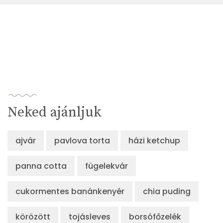
Neked ajánljuk
ajvár
pavlova torta
házi ketchup
panna cotta
fügelekvár
cukormentes banánkenyér
chia puding
körözött
tojásleves
borsófőzelék