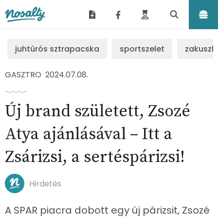
Nosalty
juhtúrós sztrapacska
sportszelet
zakuszk
GASZTRO
2024.07.08.
Új brand született, Zsozé
Atya ajánlásával – Itt a
Zsárizsi, a sertéspárizsi!
Hirdetés
A SPAR piacra dobott egy új párizsit, Zsozé