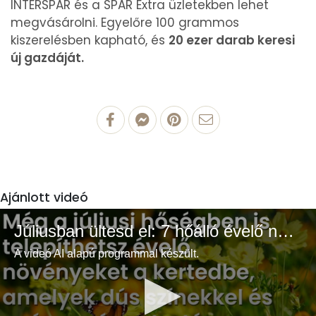
INTERSPAR és a SPAR Extra üzletekben lehet
megvásárolni. Egyelőre 100 grammos
kiszerelésben kapható, és
20 ezer darab keresi
új gazdáját.
Ajánlott videó
Júliusban ültesd el: 7 hőálló évelő növény a színes és buja kertért
A videó AI alapú programmal készült.