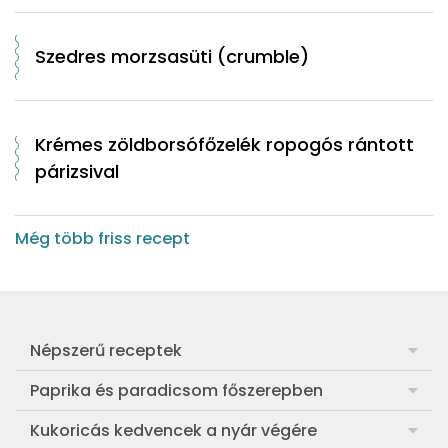
Szedres morzsasüti (crumble)
Krémes zöldborsófőzelék ropogós rántott
párizsival
Még több friss recept
Népszerű receptek
Frankfurti leves
Paprika és paradicsom főszerepben
Egyszerű muffin
Pan con Tomate
Kukoricás kedvencek a nyár végére