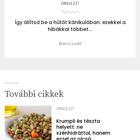
GRILLEZZ!
Így állítsd be a hűtőt kánikulában: ezekkel a
hibákkal többet...
Brecz Judit
További cikkek
GRILLEZZ!
Krumpli és tészta
helyett: ne
szénhidráttal, hanem
ezzel az olcsó...