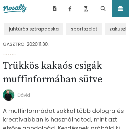
Nosalty
juhtúrós sztrapacska
sportszelet
zakuszk
GASZTRO
2020.11.30.
Trükkös kakaós csigák
muffinformában sütve
Dávid
A muffinformádat sokkal több dologra és
kreatívabban is használhatod, mint azt
elsőre gondolnád. Kezdésnek próbáld ki