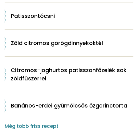
Patisszontócsni
Zöld citromos görögdinnyekoktél
Citromos-joghurtos patisszonfőzelék sok
zöldfűszerrel
Banános-erdei gyümölcsös őzgerinctorta
Még több friss recept