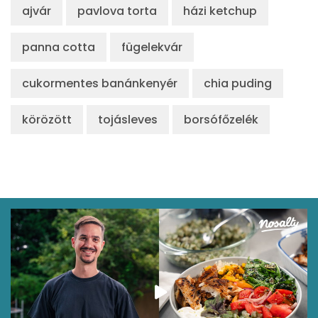
ajvár
pavlova torta
házi ketchup
panna cotta
fügelekvár
cukormentes banánkenyér
chia puding
körözött
tojásleves
borsófőzelék