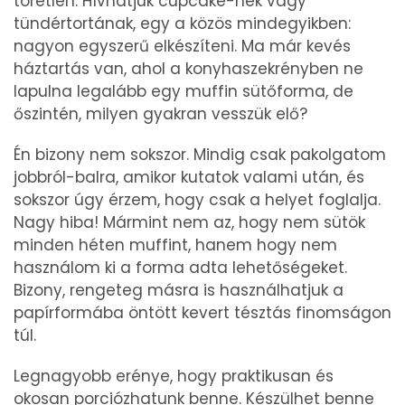
töretlen. Hívhatjuk cupcake-nek vagy
tündértortának, egy a közös mindegyikben:
nagyon egyszerű elkészíteni. Ma már kevés
háztartás van, ahol a konyhaszekrényben ne
lapulna legalább egy muffin sütőforma, de
őszintén, milyen gyakran vesszük elő?
Én bizony nem sokszor. Mindig csak pakolgatom
jobbról-balra, amikor kutatok valami után, és
sokszor úgy érzem, hogy csak a helyet foglalja.
Nagy hiba! Mármint nem az, hogy nem sütök
minden héten muffint, hanem hogy nem
használom ki a forma adta lehetőségeket.
Bizony, rengeteg másra is használhatjuk a
papírformába öntött kevert tésztás finomságon
túl.
Legnagyobb erénye, hogy praktikusan és
okosan porciózhatunk benne. Készülhet benne