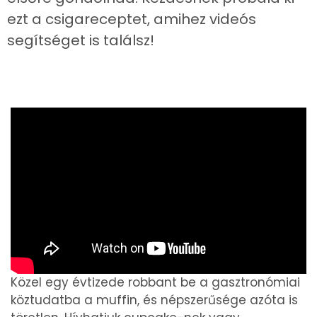
ezt a csigareceptet, amihez videós
segítséget is találsz!
Közel egy évtizede robbant be a gasztronómiai
köztudatba a muffin, és népszerűsége azóta is