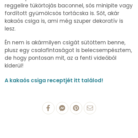
reggelire tükörtojás baconnel, sós minipite vagy
fordított gyümölcsös tortácska is. Sőt, akár
kakaós csiga is, ami még szuper dekoratív is
lesz.
Én nem is akármilyen csigát sütöttem benne,
plusz egy csalafintaságot is belecsempésztem,
de hogy pontosan mit, az a fenti videóból
kiderül!
A kakaós csiga receptjét itt találod!