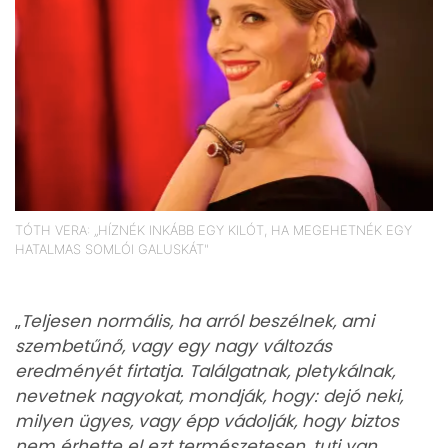
TÓTH VERA: „HÍZNÉK INKÁBB EGY KILÓT, HA MEGEHETNÉK EGY
HATALMAS SOMLÓI GALUSKÁT"
„
Teljesen normális, ha arról beszélnek, ami
szembetűnő, vagy egy nagy változás
eredményét firtatja. Találgatnak, pletykálnak,
nevetnek nagyokat, mondják, hogy: dejó neki,
milyen ügyes, vagy épp vádolják, hogy biztos
nem érhette el ezt természetesen, tuti van