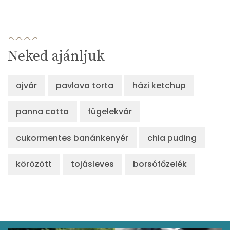
Neked ajánljuk
ajvár
pavlova torta
házi ketchup
panna cotta
fügelekvár
cukormentes banánkenyér
chia puding
körözött
tojásleves
borsófőzelék