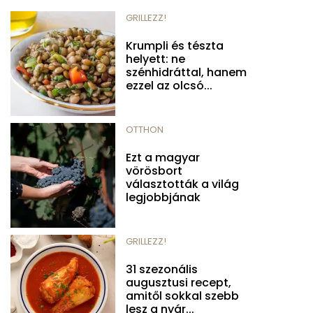
GRILLEZZ!
Krumpli és tészta
helyett: ne
szénhidráttal, hanem
ezzel az olcsó...
OTTHON
Ezt a magyar
vörösbort
választották a világ
legjobbjának
GRILLEZZ!
31 szezonális
augusztusi recept,
amitől sokkal szebb
lesz a nyár...