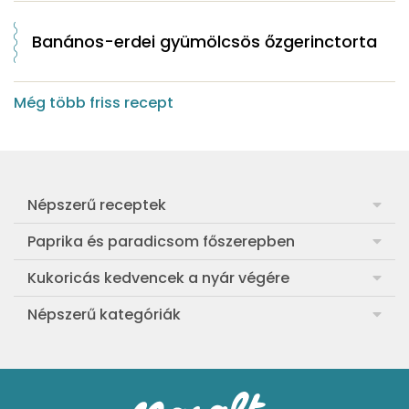
Banános-erdei gyümölcsös őzgerinctorta
Még több friss recept
Népszerű receptek
Frankfurti leves
Paprika és paradicsom főszerepben
Egyszerű muffin
Pan con Tomate
Kukoricás kedvencek a nyár végére
Aranygaluska
Paradicsom és paprika eltevése télre
Legfinomabb főtt kukorica
Népszerű kategóriák
Egyszerű paradicsomleves
Mézes-mascarponés sült paradicsom
Ropogós kukoricás fritters
Ebéd receptek
Egyszerű krumplifőzelék
Paradicsomos húsgombóc
Bang bang kukorica
Aprósütemények
Klasszikus madártej
Paradicsomos flat tart leveles tésztából
Szójás-vajas grillkukoricák