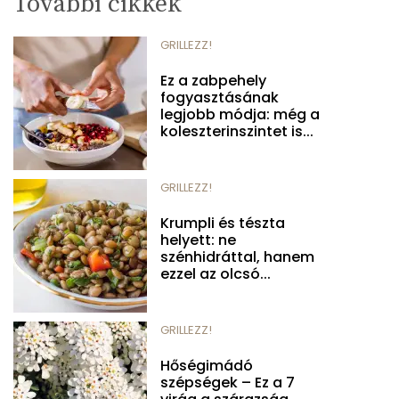
További cikkek
GRILLEZZ!
Ez a zabpehely
fogyasztásának
legjobb módja: még a
koleszterinszintet is...
GRILLEZZ!
Krumpli és tészta
helyett: ne
szénhidráttal, hanem
ezzel az olcsó...
GRILLEZZ!
Hőségimádó
szépségek – Ez a 7