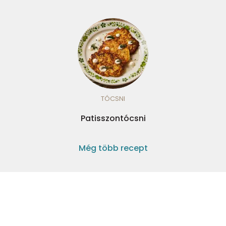
TÓCSNI
Patisszontócsni
Még több recept