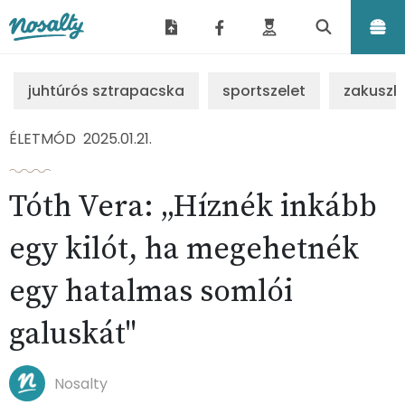
Nosalty
juhtúrós sztrapacska
sportszelet
zakuszk
ÉLETMÓD
2025.01.21.
Tóth Vera: „Híznék inkább
egy kilót, ha megehetnék
egy hatalmas somlói
galuskát"
Nosalty