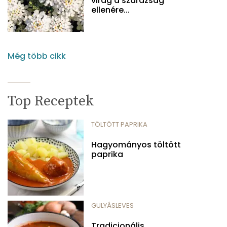
virág a szárazság
ellenére...
Még több cikk
Top Receptek
TÖLTÖTT PAPRIKA
Hagyományos töltött
paprika
GULYÁSLEVES
Tradicionális