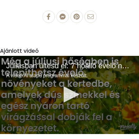
Ajánlott videó
Júliusban ültesd el: 7 hőálló évelő növény a színes és buja kertért
A videó AI alapú programmal készült.
0