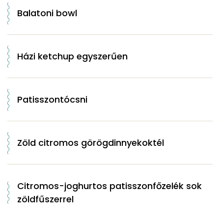
Balatoni bowl
Házi ketchup egyszerűen
Patisszontócsni
Zöld citromos görögdinnyekoktél
Citromos-joghurtos patisszonfőzelék sok
zöldfűszerrel