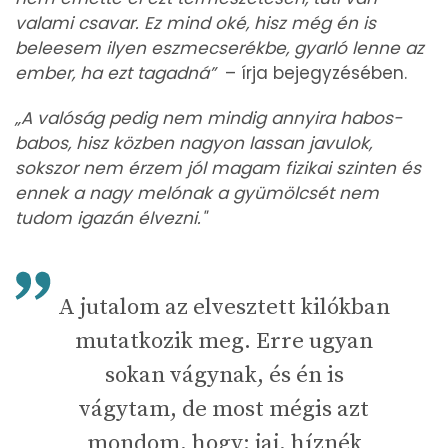
valami csavar. Ez mind oké, hisz még én is
beleesem ilyen eszmecserékbe, gyarló lenne az
ember, ha ezt tagadná”
– írja bejegyzésében.
„A valóság pedig nem mindig annyira habos-
babos, hisz közben nagyon lassan javulok,
sokszor nem érzem jól magam fizikai szinten és
ennek a nagy melónak a gyümölcsét nem
tudom igazán élvezni."
A jutalom az elvesztett kilókban
mutatkozik meg. Erre ugyan
sokan vágynak, és én is
vágytam, de most mégis azt
mondom, hogy: jaj, híznék