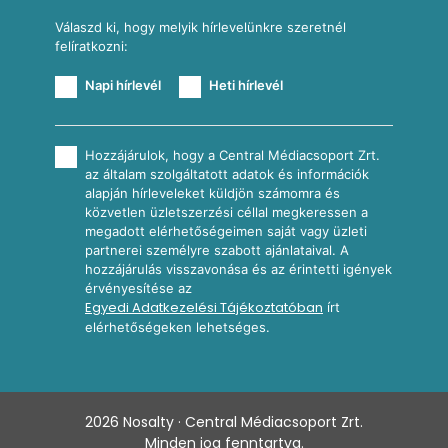
Válaszd ki, hogy melyik hírlevelünkre szeretnél
felíratkozni:
Napi hírlevél
Heti hírlevél
Hozzájárulok, hogy a Central Médiacsoport Zrt.
az általam szolgáltatott adatok és információk
alapján hírleveleket küldjön számomra és
közvetlen üzletszerzési céllal megkeressen a
megadott elérhetőségeimen saját vagy üzleti
partnerei személyre szabott ajánlataival. A
hozzájárulás visszavonása és az érintetti igények
érvényesítése az
Egyedi Adatkezelési Tájékoztatóban
írt
elérhetőségeken lehetséges.
2026
Nosalty · Central Médiacsoport Zrt.
Minden jog fenntartva.