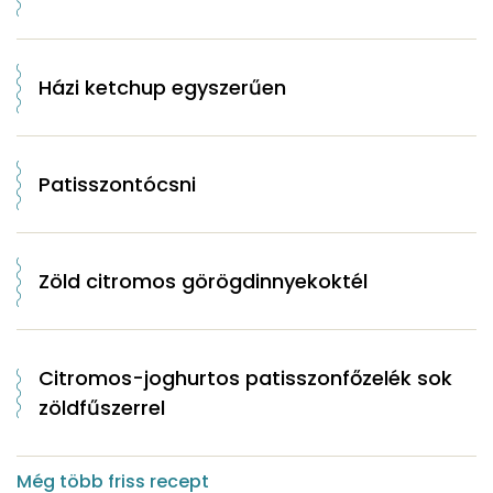
Házi ketchup egyszerűen
Patisszontócsni
Zöld citromos görögdinnyekoktél
Citromos-joghurtos patisszonfőzelék sok
zöldfűszerrel
Még több friss recept