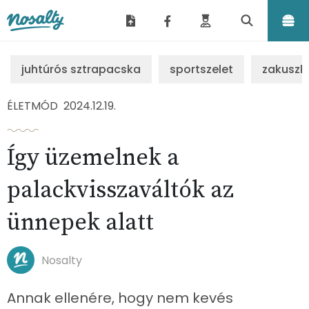
Nosalty
juhtúrós sztrapacska
sportszelet
zakuszk
ÉLETMÓD
2024.12.19.
Így üzemelnek a
palackvisszaváltók az
ünnepek alatt
Nosalty
Annak ellenére, hogy nem kevés