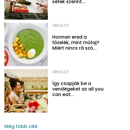
séfek szerint...
GRILLEZZ!
Honnan ered a
főzelék, mint műfaj?
Miért nincs rá szó...
GRILLEZZ!
Így csapják be a
vendégeket az all you
can eat...
Még több cikk