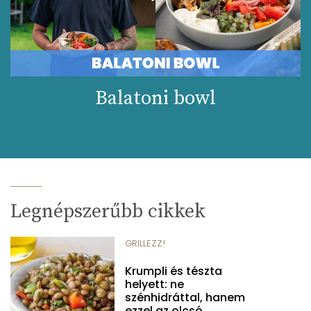
Balatoni bowl
Legnépszerűbb cikkek
GRILLEZZ!
Krumpli és tészta
helyett: ne
szénhidráttal, hanem
ezzel az olcsó...