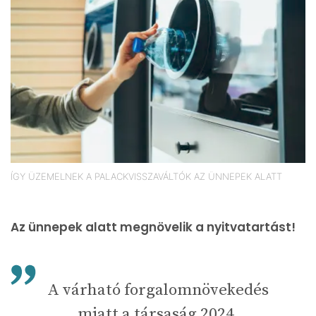
ÍGY ÜZEMELNEK A PALACKVISSZAVÁLTÓK AZ ÜNNEPEK ALATT
Az ünnepek alatt megnövelik a nyitvatartást!
A várható forgalomnövekedés
miatt a társaság 2024.