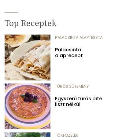
Top Receptek
PALACSINTA ALAPTÉSZTA
Palacsinta
alaprecept
TÚRÓS SÜTEMÉNY
Egyszerű túrós pite
liszt nélkül
TÖKFŐZELÉK