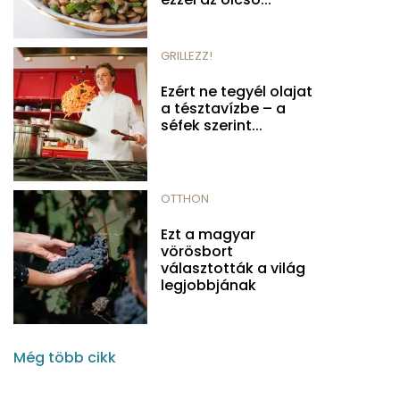
GRILLEZZ!
Ezért ne tegyél olajat
a tésztavízbe – a
séfek szerint...
OTTHON
Ezt a magyar
vörösbort
választották a világ
legjobbjának
Még több cikk