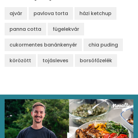
ajvár
pavlova torta
házi ketchup
panna cotta
fügelekvár
cukormentes banánkenyér
chia puding
körözött
tojásleves
borsófőzelék