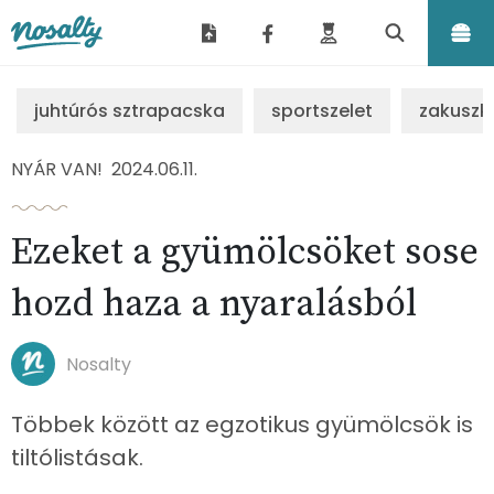
Nosalty
juhtúrós sztrapacska
sportszelet
zakuszk
NYÁR VAN!
2024.06.11.
Ezeket a gyümölcsöket sose
hozd haza a nyaralásból
Nosalty
Többek között az egzotikus gyümölcsök is
tiltólistásak.