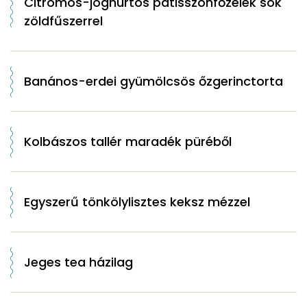
Citromos-joghurtos patisszonfőzelék sok
zöldfűszerrel
Banános-erdei gyümölcsös őzgerinctorta
Kolbászos tallér maradék püréből
Egyszerű tönkölylisztes keksz mézzel
Jeges tea házilag