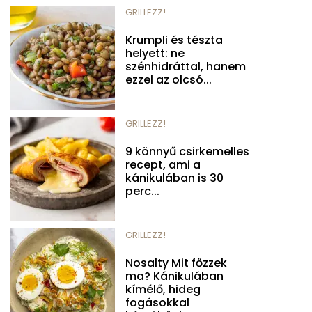
GRILLEZZ!
Krumpli és tészta
helyett: ne
szénhidráttal, hanem
ezzel az olcsó...
GRILLEZZ!
9 könnyű csirkemelles
recept, ami a
kánikulában is 30
perc...
GRILLEZZ!
Nosalty Mit főzzek
ma? Kánikulában
kímélő, hideg
fogásokkal