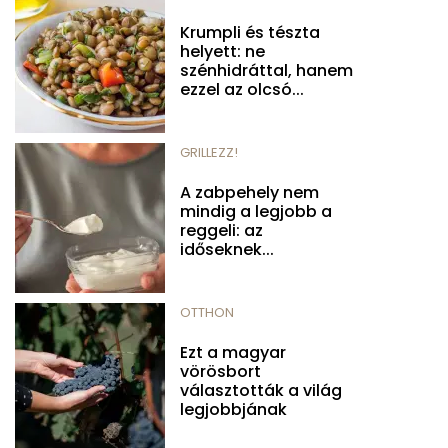
Krumpli és tészta
helyett: ne
szénhidráttal, hanem
ezzel az olcsó...
GRILLEZZ!
A zabpehely nem
mindig a legjobb a
reggeli: az
időseknek...
OTTHON
Ezt a magyar
vörösbort
választották a világ
legjobbjának