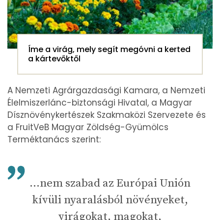
Íme a virág, mely segít megóvni a kerted
a kártevőktől
A Nemzeti Agrárgazdasági Kamara, a Nemzeti
Élelmiszerlánc-biztonsági Hivatal, a Magyar
Dísznövénykertészek Szakmaközi Szervezete és
a FruitVeB Magyar Zöldség-Gyümölcs
Terméktanács szerint:
...nem szabad az Európai Unión
kívüli nyaralásból növényeket,
virágokat, magokat,