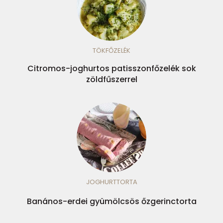
TÖKFŐZELÉK
Citromos-joghurtos patisszonfőzelék sok
zöldfűszerrel
JOGHURTTORTA
Banános-erdei gyümölcsös őzgerinctorta