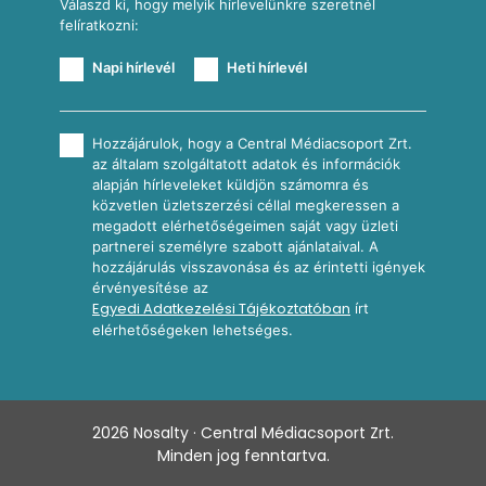
Válaszd ki, hogy melyik hírlevelünkre szeretnél
felíratkozni:
Napi hírlevél
Heti hírlevél
Hozzájárulok, hogy a Central Médiacsoport Zrt.
az általam szolgáltatott adatok és információk
alapján hírleveleket küldjön számomra és
közvetlen üzletszerzési céllal megkeressen a
megadott elérhetőségeimen saját vagy üzleti
partnerei személyre szabott ajánlataival. A
hozzájárulás visszavonása és az érintetti igények
érvényesítése az
Egyedi Adatkezelési Tájékoztatóban
írt
elérhetőségeken lehetséges.
2026
Nosalty · Central Médiacsoport Zrt.
Minden jog fenntartva.