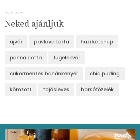
Neked ajánljuk
ajvár
pavlova torta
házi ketchup
panna cotta
fügelekvár
cukormentes banánkenyér
chia puding
körözött
tojásleves
borsófőzelék