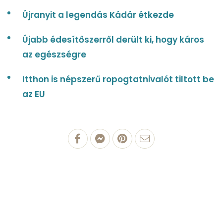
Újranyit a legendás Kádár étkezde
Újabb édesítőszerről derült ki, hogy káros
az egészségre
Itthon is népszerű ropogtatnivalót tiltott be
az EU