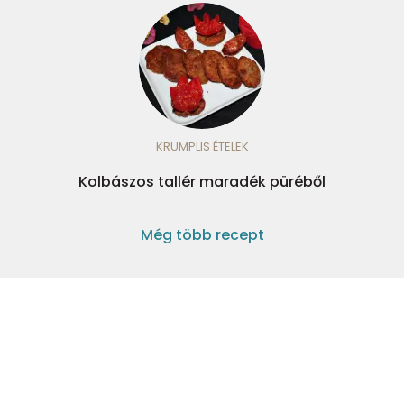
KRUMPLIS ÉTELEK
Kolbászos tallér maradék püréből
Még több recept