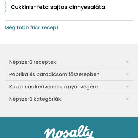
Cukkinis-feta sajtos dinnyesaláta
Még több friss recept
Népszerű receptek
Frankfurti leves
Paprika és paradicsom főszerepben
Egyszerű muffin
Pan con Tomate
Kukoricás kedvencek a nyár végére
Aranygaluska
Paradicsom és paprika eltevése télre
Legfinomabb főtt kukorica
Népszerű kategóriák
Egyszerű paradicsomleves
Mézes-mascarponés sült paradicsom
Ropogós kukoricás fritters
Ebéd receptek
Egyszerű krumplifőzelék
Paradicsomos húsgombóc
Bang bang kukorica
Aprósütemények
Klasszikus madártej
Paradicsomos flat tart leveles tésztából
Szójás-vajas grillkukoricák
Sütemények