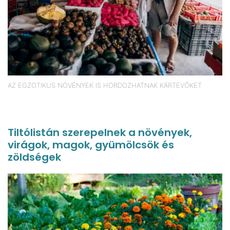
AZ EGZOTIKUS NÖVÉNYEK IS HORDOZHATNAK KÁRTEVŐKET
Tiltólistán szerepelnek a növények,
virágok, magok, gyümölcsök és
zöldségek