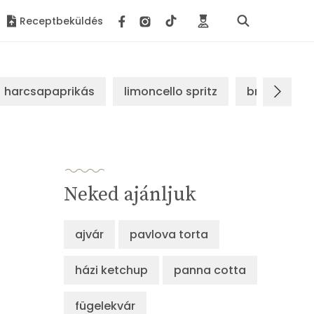
Receptbeküldés
harcsapaprikás
limoncello spritz
brassói sz
Neked ajánljuk
ajvár
pavlova torta
házi ketchup
panna cotta
fügelekvár