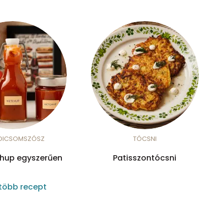
DICSOMSZÓSZ
TÓCSNI
chup egyszerűen
Patisszontócsni
több recept