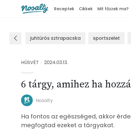
Receptek
Cikkek
Mit főzzek ma?
Nosalty
juhtúrós sztrapacska
sportszelet
HÚSVÉT
2024.03.13.
6 tárgy, amihez ha hozzá
Nosalty
Ha fontos az egészséged, akkor érde
megfogtad ezeket a tárgyakat.