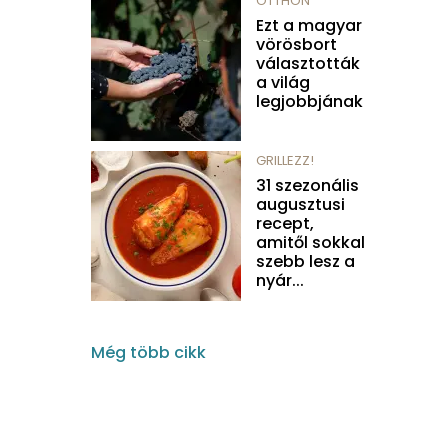
OTTHON
Ezt a magyar
vörösbort
választották
a világ
legjobbjának
GRILLEZZ!
31 szezonális
augusztusi
recept,
amitől sokkal
szebb lesz a
nyár...
Még több cikk