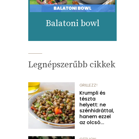
Balatoni bowl
Legnépszerűbb cikkek
GRILLEZZ!
Krumpli és
tészta
helyett: ne
szénhidráttal,
hanem ezzel
az olcsó...