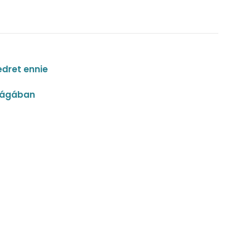
edret ennie
szágában