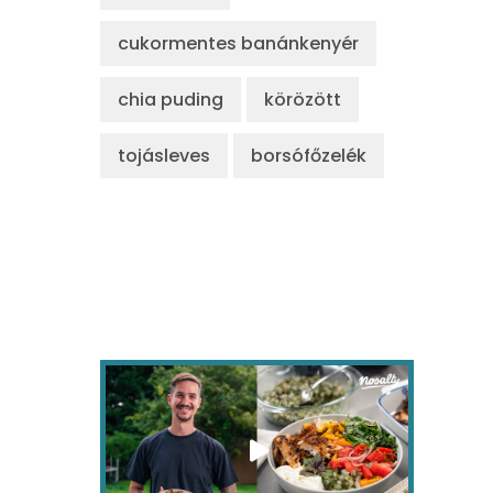
cukormentes banánkenyér
chia puding
körözött
tojásleves
borsófőzelék