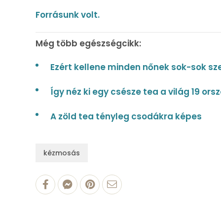
Forrásunk volt.
Még több egészségcikk:
Ezért kellene minden nőnek sok-sok sz
Így néz ki egy csésze tea a világ 19 or
A zöld tea tényleg csodákra képes
kézmosás