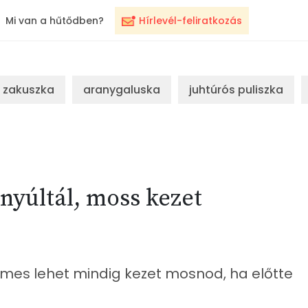
Mi van a hűtődben?
Hírlevél-feliratkozás
zakuszka
aranygaluska
juhtúrós puliszka
nyúltál, moss kezet
mes lehet mindig kezet mosnod, ha előtte