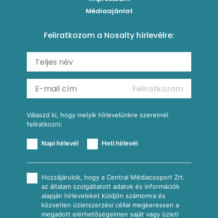
Roston csirkemell
Sült paprikás alfredo
Kukoricás tortilla
Torták
Médiaajánlat
Amerikai palacsinta
Paprikás-juhtúrós hajtovány
Csirkés-kukoricás pite
Tésztareceptek
Feliratkozom a Nosalty hírlevélre:
Carbonara
Shakshuka
Mexikói húsleves kukorica salsával
Saláták
Ratatouille
Almás-kéksajtos kukoricasaláta
Köretek
Mexikói kukoricasaláta
Reggeli receptek
Feliratkozom
További receptkategóriák
Válaszd ki, hogy melyik hírlevelünkre szeretnél
felíratkozni:
Napi hírlevél
Heti hírlevél
Hozzájárulok, hogy a Central Médiacsoport Zrt.
az általam szolgáltatott adatok és információk
alapján hírleveleket küldjön számomra és
közvetlen üzletszerzési céllal megkeressen a
megadott elérhetőségeimen saját vagy üzleti