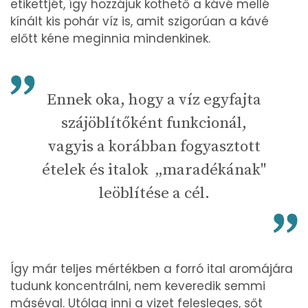
etikettjét, így hozzájuk köthető a kávé mellé
kínált kis pohár víz is, amit szigorúan a kávé
előtt kéne meginnia mindenkinek.
Ennek oka, hogy a víz egyfajta
szájöblítőként funkcionál,
vagyis a korábban fogyasztott
ételek és italok „maradékának"
leöblítése a cél.
Így már teljes mértékben a forró ital aromájára
tudunk koncentrálni, nem keveredik semmi
máséval. Utólag inni a vizet felesleges, sőt