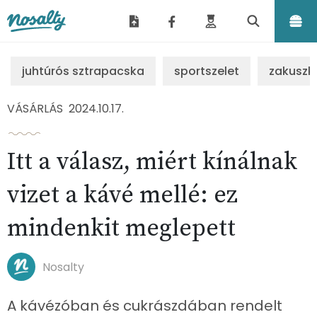
Nosalty
juhtúrós sztrapacska
sportszelet
zakuszk
VÁSÁRLÁS
2024.10.17.
Itt a válasz, miért kínálnak
vizet a kávé mellé: ez
mindenkit meglepett
Nosalty
A kávézóban és cukrászdában rendelt