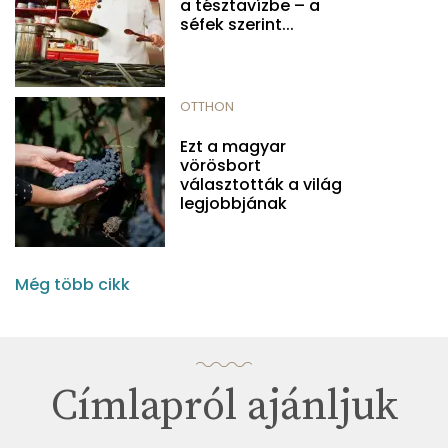
a tésztavízbe – a
séfek szerint...
OTTHON
Ezt a magyar
vörösbort
választották a világ
legjobbjának
Még több cikk
Címlapról ajánljuk