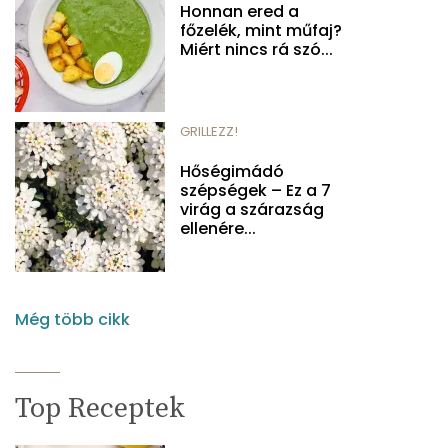
Honnan ered a
főzelék, mint műfaj?
Miért nincs rá szó...
GRILLEZZ!
Hőségimádó
szépségek – Ez a 7
virág a szárazság
ellenére...
Még több cikk
Top Receptek