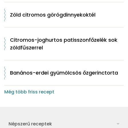
Zöld citromos görögdinnyekoktél
Citromos-joghurtos patisszonfőzelék sok
zöldfűszerrel
Banános-erdei gyümölcsös őzgerinctorta
Még több friss recept
Népszerű receptek