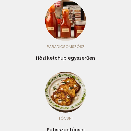
PARADICSOMSZÓSZ
Házi ketchup egyszerűen
TÓCSNI
Patisszontócsni