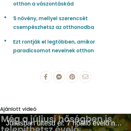
otthon a vászontáskád
5 növény, mellyel szerencsét
csempészhetsz az otthonodba
Ezt rontják el legtöbben, amikor
paradicsomot nevelnek otthon
Ajánlott videó
Júliusban ültesd el: 7 hőálló évelő növény a színes és buja kertért