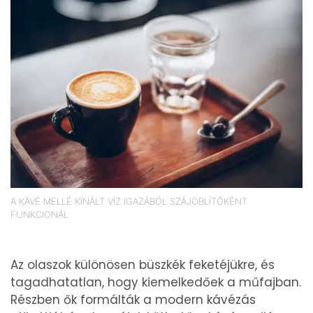
A KÁVÉ MELLÉ KÍNÁLT VÍZ IGAZÁBÓL SZÁJÖBLÍTŐKÉNT
FUNKCIONÁL
Az olaszok különösen büszkék feketéjükre, és
tagadhatatlan, hogy kiemelkedőek a műfajban.
Részben ők formálták a modern kávézás