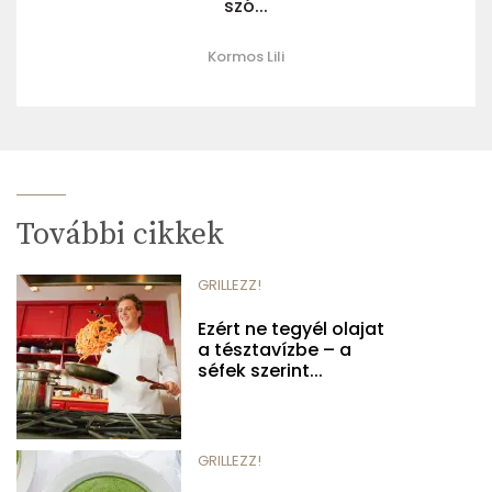
szó...
Kormos Lili
További cikkek
GRILLEZZ!
Ezért ne tegyél olajat
a tésztavízbe – a
séfek szerint...
GRILLEZZ!