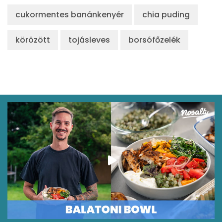
cukormentes banánkenyér
chia puding
körözött
tojásleves
borsófőzelék