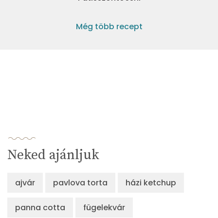
Még több recept
Neked ajánljuk
ajvár
pavlova torta
házi ketchup
panna cotta
fügelekvár