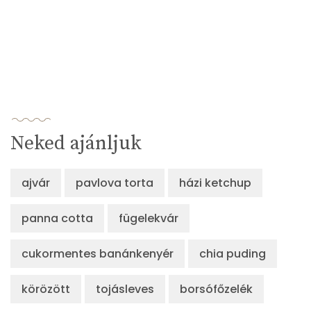
Neked ajánljuk
ajvár
pavlova torta
házi ketchup
panna cotta
fügelekvár
cukormentes banánkenyér
chia puding
körözött
tojásleves
borsófőzelék