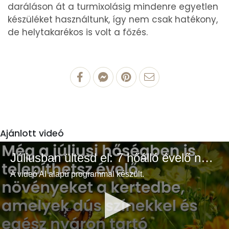
daráláson át a turmixolásig mindenre egyetlen
készüléket használtunk, így nem csak hatékony,
de helytakarékos is volt a főzés.
Ajánlott videó
Júliusban ültesd el: 7 hőálló évelő növény a színes és buja kertért
A videó AI alapú programmal készült.