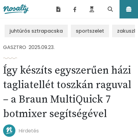
Nosalty
juhtúrós sztrapacska
sportszelet
zakuszk
GASZTRO
2025.09.23.
Így készíts egyszerűen házi
tagliatellét toszkán raguval
– a Braun MultiQuick 7
botmixer segítségével
Hirdetés