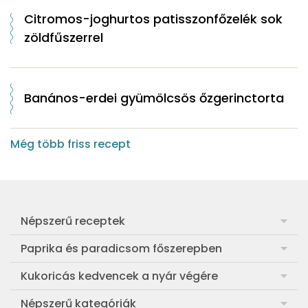
Citromos-joghurtos patisszonfőzelék sok
zöldfűszerrel
Banános-erdei gyümölcsös őzgerinctorta
Még több friss recept
Népszerű receptek
Frankfurti leves
Paprika és paradicsom főszerepben
Egyszerű muffin
Pan con Tomate
Kukoricás kedvencek a nyár végére
Aranygaluska
Paradicsom és paprika eltevése télre
Legfinomabb főtt kukorica
Népszerű kategóriák