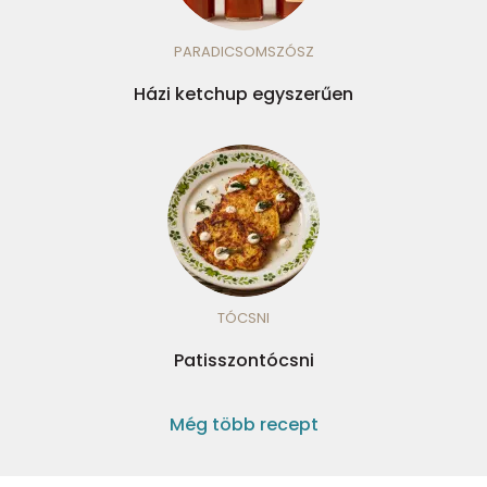
PARADICSOMSZÓSZ
Házi ketchup egyszerűen
TÓCSNI
Patisszontócsni
Még több recept