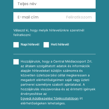
Ratatouille
Almás-kéksajtos kukoricasaláta
Köretek
Mexikói kukoricasaláta
Reggeli receptek
Feliratkozom
További receptkategóriák
Válaszd ki, hogy melyik hírlevelünkre szeretnél
felíratkozni:
Napi hírlevél
Heti hírlevél
Hozzájárulok, hogy a Central Médiacsoport Zrt.
az általam szolgáltatott adatok és információk
alapján hírleveleket küldjön számomra és
közvetlen üzletszerzési céllal megkeressen a
megadott elérhetőségeimen saját vagy üzleti
partnerei személyre szabott ajánlataival. A
hozzájárulás visszavonása és az érintetti igények
érvényesítése az
Egyedi Adatkezelési Tájékoztatóban
írt
elérhetőségeken lehetséges.