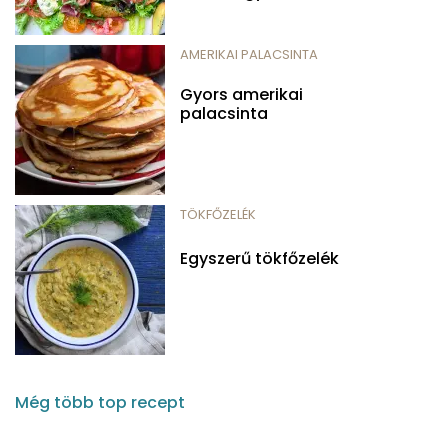
AMERIKAI PALACSINTA
Gyors amerikai
palacsinta
TÖKFŐZELÉK
Egyszerű tökfőzelék
Még több top recept