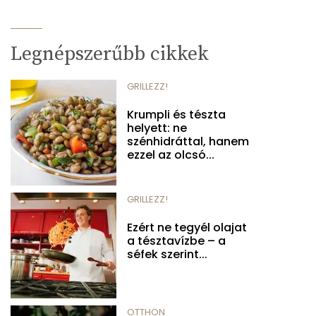
Legnépszerűbb cikkek
GRILLEZZ!
Krumpli és tészta
helyett: ne
szénhidráttal, hanem
ezzel az olcsó...
GRILLEZZ!
Ezért ne tegyél olajat
a tésztavízbe – a
séfek szerint...
OTTHON