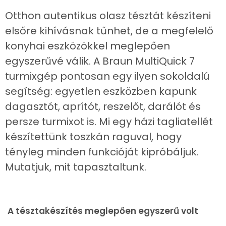
Otthon autentikus olasz tésztát készíteni
elsőre kihívásnak tűnhet, de a megfelelő
konyhai eszközökkel meglepően
egyszerűvé válik. A Braun MultiQuick 7
turmixgép pontosan egy ilyen sokoldalú
segítség: egyetlen eszközben kapunk
dagasztót, aprítót, reszelőt, darálót és
persze turmixot is. Mi egy házi tagliatellét
készítettünk toszkán raguval, hogy
tényleg minden funkcióját kipróbáljuk.
Mutatjuk, mit tapasztaltunk.
A tésztakészítés meglepően egyszerű volt