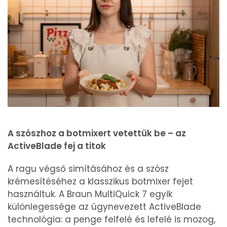
A szószhoz a botmixert vetettük be – az
ActiveBlade fej a titok
A ragu végső simításához és a szósz
krémesítéséhez a klasszikus botmixer fejet
használtuk. A Braun MultiQuick 7 egyik
különlegessége az úgynevezett ActiveBlade
technológia: a penge felfelé és lefelé is mozog,