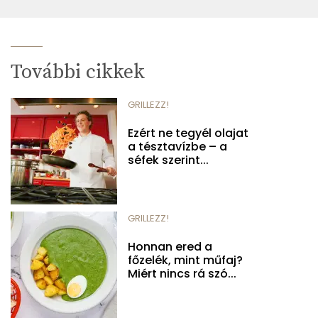
További cikkek
GRILLEZZ!
Ezért ne tegyél olajat
a tésztavízbe – a
séfek szerint...
GRILLEZZ!
Honnan ered a
főzelék, mint műfaj?
Miért nincs rá szó...