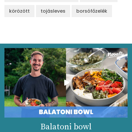
körözött
tojásleves
borsófőzelék
Balatoni bowl