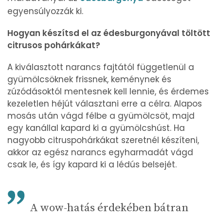
egyensúlyozzák ki.
Hogyan készítsd el az édesburgonyával töltött
citrusos pohárkákat?
A kiválasztott narancs fajtától függetlenül a
gyümölcsöknek frissnek, keménynek és
zúzódásoktól mentesnek kell lennie, és érdemes
kezeletlen héjút választani erre a célra. Alapos
mosás után vágd félbe a gyümölcsöt, majd
egy kanállal kapard ki a gyümölcshúst. Ha
nagyobb citruspohárkákat szeretnél készíteni,
akkor az egész narancs egyharmadát vágd
csak le, és így kapard ki a lédús belsejét.
A wow-hatás érdekében bátran