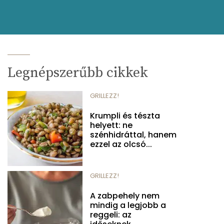
Legnépszerűbb cikkek
GRILLEZZ!
Krumpli és tészta
helyett: ne
szénhidráttal, hanem
ezzel az olcsó...
GRILLEZZ!
A zabpehely nem
mindig a legjobb a
reggeli: az