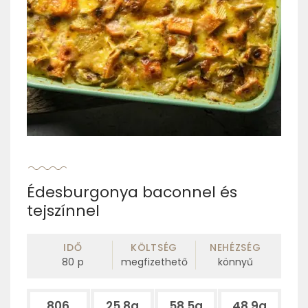
Édesburgonya baconnel és
tejszínnel
IDŐ
KÖLTSÉG
NEHÉZSÉG
80
p
megfizethető
könnyű
806
25.8g
58.5g
48.9g