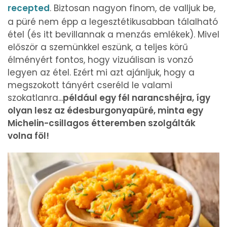
recepted
. Biztosan nagyon finom, de valljuk be,
a püré nem épp a legesztétikusabban tálalható
étel (és itt bevillannak a menzás emlékek). Mivel
először a szemünkkel eszünk, a teljes körű
élményért fontos, hogy vizuálisan is vonzó
legyen az étel. Ezért mi azt ajánljuk, hogy a
megszokott tányért cseréld le valami
szokatlanra...
például egy fél narancshéjra, így
olyan lesz az édesburgonyapüré, minta egy
Michelin-csillagos étteremben szolgálták
volna föl!