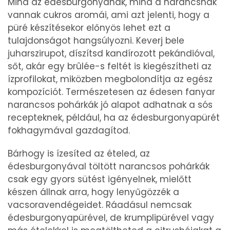
Mind az édesburgonyának, mind a narancsnak
vannak cukros aromái, ami azt jelenti, hogy a
püré készítésekor előnyös lehet ezt a
tulajdonságot hangsúlyozni. Keverj bele
juharszirupot, díszítsd kandírozott pekándióval,
sőt, akár egy brûlée-s feltét is kiegészítheti az
ízprofilokat, miközben megbolondítja az egész
kompozíciót. Természetesen az édesen fanyar
narancsos pohárkák jó alapot adhatnak a sós
recepteknek, például, ha az édesburgonyapürét
fokhagymával gazdagítod.
Bárhogy is ízesíted az ételed, az
édesburgonyával töltött narancsos pohárkák
csak egy gyors sütést igényelnek, mielőtt
készen állnak arra, hogy lenyűgözzék a
vacsoravendégeidet. Ráadásul nemcsak
édesburgonyapürével, de krumplipürével vagy