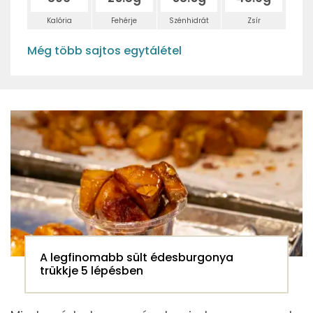
Kalória
Fehérje
Szénhidrát
Zsír
Még több sajtos egytálétel
A legfinomabb sült édesburgonya
trükkje 5 lépésben