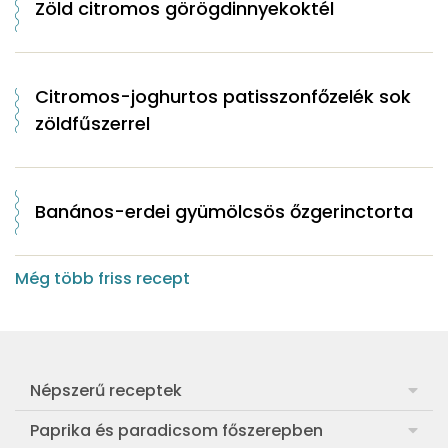
Zöld citromos görögdinnyekoktél
Citromos-joghurtos patisszonfőzelék sok
zöldfűszerrel
Banános-erdei gyümölcsös őzgerinctorta
Még több friss recept
Népszerű receptek
Frankfurti leves
Paprika és paradicsom főszerepben