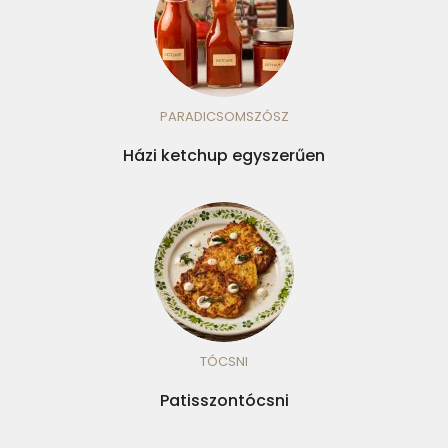
PARADICSOMSZÓSZ
Házi ketchup egyszerűen
TÓCSNI
Patisszontócsni