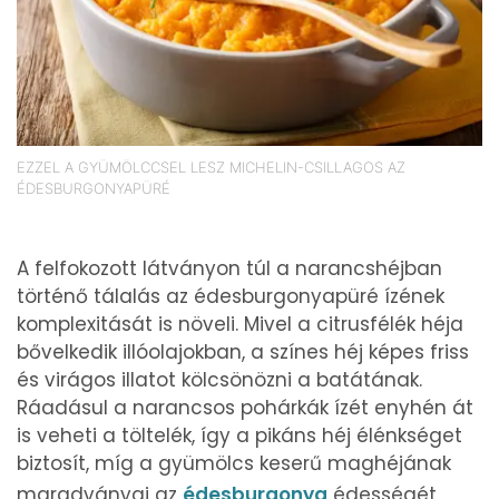
EZZEL A GYÜMÖLCCSEL LESZ MICHELIN-CSILLAGOS AZ
ÉDESBURGONYAPÜRÉ
A felfokozott látványon túl a narancshéjban
történő tálalás az édesburgonyapüré ízének
komplexitását is növeli. Mivel a citrusfélék héja
bővelkedik illóolajokban, a színes héj képes friss
és virágos illatot kölcsönözni a batátának.
Ráadásul a narancsos pohárkák ízét enyhén át
is veheti a töltelék, így a pikáns héj élénkséget
biztosít, míg a gyümölcs keserű maghéjának
maradványai az
édesburgonya
édességét