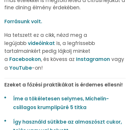
más ételekkel is megtöltheted a citrushéjakat a
fine dining élmény érdekében.
Forrásunk volt.
Ha tetszett ez a cikk, nézd meg a
legújabb
videóinkat
is, a legfrissebb
tartalmainkért pedig lájkolj minket
a
Facebookon
, és kövess az
Instagramon
vagy
a
YouTube
-on!
Ezeket a főzési praktikákat is érdemes ellesni!
Íme a tökéletesen selymes, Michelin-
csillagos krumplipüré 5 titka
Így használd sütikbe az almaszószt cukor,