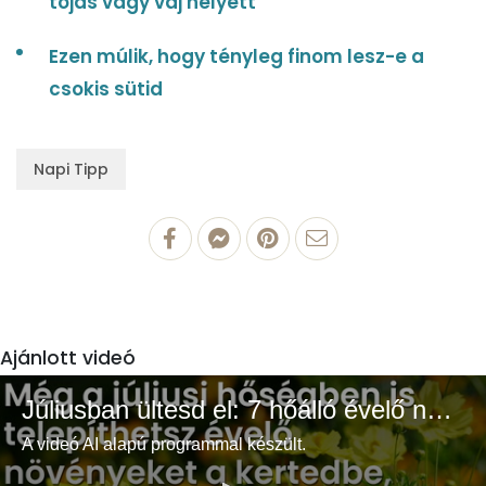
tojás vagy vaj helyett
Ezen múlik, hogy tényleg finom lesz-e a
csokis sütid
Napi Tipp
Ajánlott videó
Júliusban ültesd el: 7 hőálló évelő növény a színes és buja kertért
A videó AI alapú programmal készült.