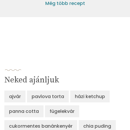
Még több recept
Neked ajánljuk
ajvár
pavlova torta
házi ketchup
panna cotta
fügelekvár
cukormentes banánkenyér
chia puding