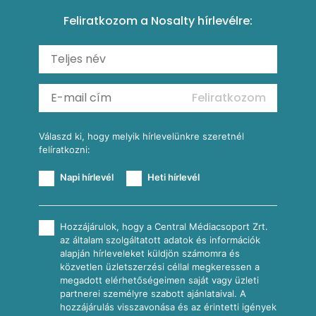
Paprikás-juhtúrós hajtovány
Csirkés-kukoricás pite
Tésztareceptek
Feliratkozom a Nosalty hírlevélre:
Carbonara
Shakshuka
Mexikói húsleves kukorica salsával
Saláták
Ratatouille
Almás-kéksajtos kukoricasaláta
Köretek
Mexikói kukoricasaláta
Reggeli receptek
Feliratkozom
További receptkategóriák
Válaszd ki, hogy melyik hírlevelünkre szeretnél
felíratkozni:
Napi hírlevél
Heti hírlevél
Hozzájárulok, hogy a Central Médiacsoport Zrt.
az általam szolgáltatott adatok és információk
alapján hírleveleket küldjön számomra és
közvetlen üzletszerzési céllal megkeressen a
megadott elérhetőségeimen saját vagy üzleti
partnerei személyre szabott ajánlataival. A
hozzájárulás visszavonása és az érintetti igények