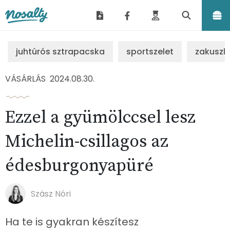
Nosalty
juhtúrós sztrapacska
sportszelet
zakuszk
VÁSÁRLÁS
2024.08.30.
Ezzel a gyümölccsel lesz
Michelin-csillagos az
édesburgonyapüré
Szász Nóri
Ha te is gyakran készítesz