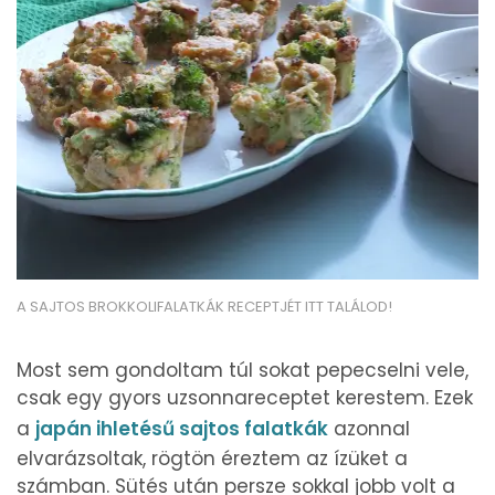
A SAJTOS BROKKOLIFALATKÁK RECEPTJÉT ITT TALÁLOD!
Most sem gondoltam túl sokat pepecselni vele,
csak egy gyors uzsonnareceptet kerestem. Ezek
a
japán ihletésű sajtos falatkák
azonnal
elvarázsoltak, rögtön éreztem az ízüket a
számban. Sütés után persze sokkal jobb volt a