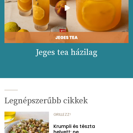
Jeges tea házilag
Legnépszerűbb cikkek
GRILLEZZ!
Krumpli és tészta
helyett: ne