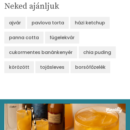
Neked ajánljuk
ajvár
pavlova torta
házi ketchup
panna cotta
fügelekvár
cukormentes banánkenyér
chia puding
körözött
tojásleves
borsófőzelék