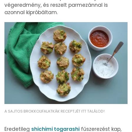
végeredmény, és reszelt parmezánnal is
azonnal kipróbáltam.
A SAJTOS BROKKOLIFALATKÁK RECEPTJÉT ITT TALÁLOD!
Eredetileg
shichimi togarashi
fűszerezést kap,