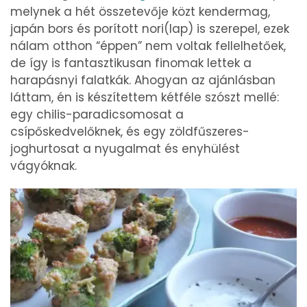
melynek a hét összetevője közt kendermag,
japán bors és porított nori(lap) is szerepel, ezek
nálam otthon “éppen” nem voltak fellelhetőek,
de így is fantasztikusan finomak lettek a
harapásnyi falatkák. Ahogyan az ajánlásban
láttam, én is készítettem kétféle szószt mellé:
egy chilis-paradicsomosat a
csípőskedvelőknek, és egy zöldfűszeres-
joghurtosat a nyugalmat és enyhülést
vágyóknak.