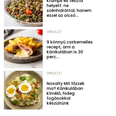
Krumpli és tészta
helyett: ne
szénhidráttal, hanem
ezzel az olcsó...
GRILLEZZ!
9 könnyű csirkemelles
recept, ami a
kánikulában is 30
perc...
GRILLEZZ!
Nosalty Mit főzzek
ma? Kánikulában
kímélő, hideg
fogásokkal
készültünk