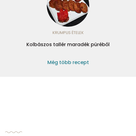
KRUMPLIS ÉTELEK
Kolbászos tallér maradék püréből
Még több recept