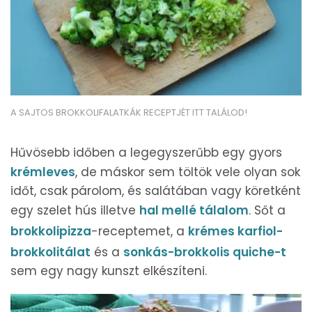
A SAJTOS BROKKOLIFALATKÁK RECEPTJÉT ITT TALÁLOD!
Hűvösebb időben a legegyszerűbb egy gyors
krémleves
, de máskor sem töltök vele olyan sok
időt, csak párolom, és salátában vagy köretként
egy szelet hús illetve
hal mellé tálalom
. Sőt a
brokkolipizza
-receptemet, a
krémes karfiol-
brokkolitálat
és a
sonkás-brokkolis quiche-t
sem egy nagy kunszt elkészíteni.