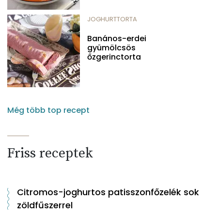
JOGHURTTORTA
Banános-erdei
gyümölcsös
őzgerinctorta
Még több top recept
Friss receptek
Citromos-joghurtos patisszonfőzelék sok
zöldfűszerrel