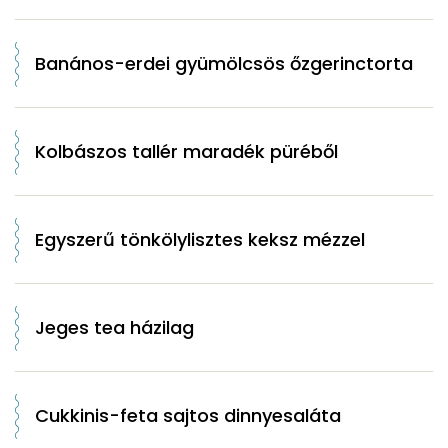
Banános-erdei gyümölcsös őzgerinctorta
Kolbászos tallér maradék püréből
Egyszerű tönkölylisztes keksz mézzel
Jeges tea házilag
Cukkinis-feta sajtos dinnyesaláta