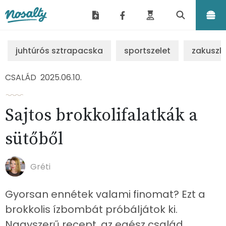
Nosalty
juhtúrós sztrapacska
sportszelet
zakuszk
CSALÁD
2025.06.10.
Sajtos brokkolifalatkák a
sütőből
Gréti
Gyorsan ennétek valami finomat? Ezt a
brokkolis ízbombát próbáljátok ki.
Nagyszerű recept, az egész család