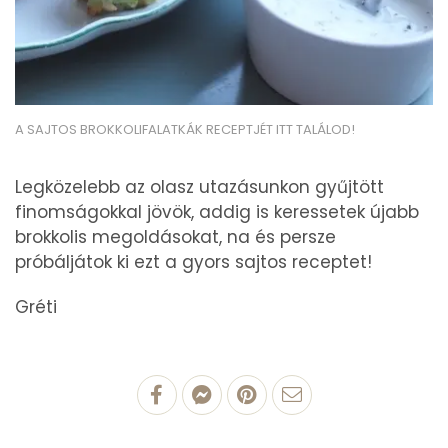
A SAJTOS BROKKOLIFALATKÁK RECEPTJÉT ITT TALÁLOD!
Legközelebb az olasz utazásunkon gyűjtött
finomságokkal jövök, addig is keressetek újabb
brokkolis megoldásokat, na és persze
próbáljátok ki ezt a gyors sajtos receptet!
Gréti