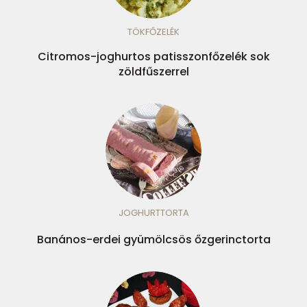
TÖKFŐZELÉK
Citromos-joghurtos patisszonfőzelék sok
zöldfűszerrel
JOGHURTTORTA
Banános-erdei gyümölcsös őzgerinctorta