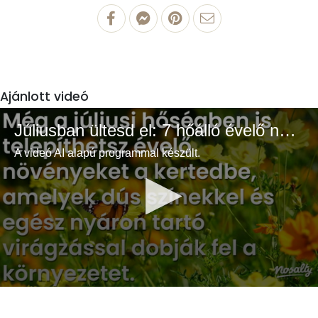
Ajánlott videó
Júliusban ültesd el: 7 hőálló évelő növény a színes és buja kertért
A videó AI alapú programmal készült.
0
seconds
of