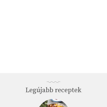
3
minutes,
33
seconds
Legújabb receptek