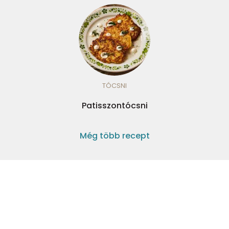
TÓCSNI
Patisszontócsni
Még több recept