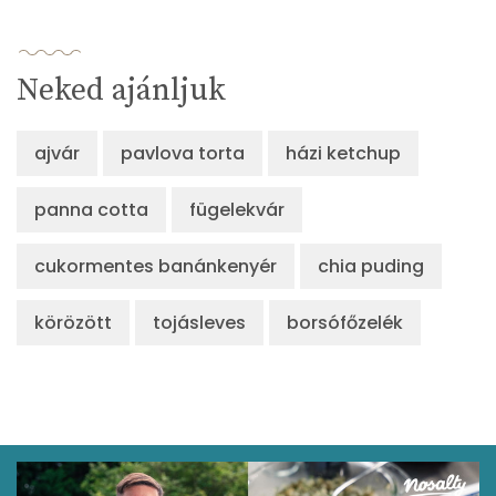
Neked ajánljuk
ajvár
pavlova torta
házi ketchup
panna cotta
fügelekvár
cukormentes banánkenyér
chia puding
körözött
tojásleves
borsófőzelék