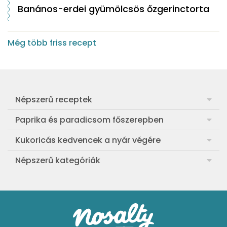
Banános-erdei gyümölcsös őzgerinctorta
Még több friss recept
Népszerű receptek
Frankfurti leves
Paprika és paradicsom főszerepben
Egyszerű muffin
Pan con Tomate
Kukoricás kedvencek a nyár végére
Aranygaluska
Paradicsom és paprika eltevése télre
Legfinomabb főtt kukorica
Népszerű kategóriák
Egyszerű paradicsomleves
Mézes-mascarponés sült paradicsom
Ropogós kukoricás fritters
Ebéd receptek
Egyszerű krumplifőzelék
Paradicsomos húsgombóc
Bang bang kukorica
Aprósütemények
Klasszikus madártej
Paradicsomos flat tart leveles tésztából
Szójás-vajas grillkukoricák
Sütemények
Fasírt