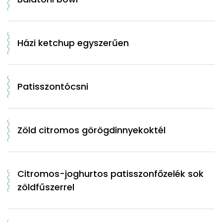
Házi ketchup egyszerűen
Patisszontócsni
Zöld citromos görögdinnyekoktél
Citromos-joghurtos patisszonfőzelék sok
zöldfűszerrel