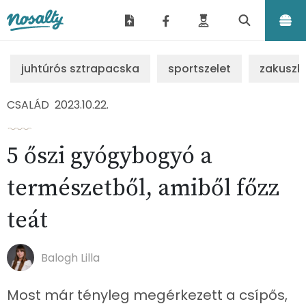
Nosalty
juhtúrós sztrapacska
sportszelet
zakuszk
CSALÁD
2023.10.22.
5 őszi gyógybogyó a
természetből, amiből főzz
teát
Balogh Lilla
Most már tényleg megérkezett a csípős,