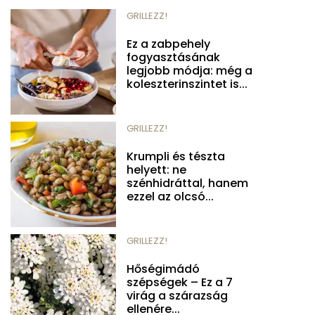
GRILLEZZ!
Ez a zabpehely
fogyasztásának
legjobb módja: még a
koleszterinszintet is...
GRILLEZZ!
Krumpli és tészta
helyett: ne
szénhidráttal, hanem
ezzel az olcsó...
GRILLEZZ!
Hőségimádó
szépségek – Ez a 7
virág a szárazság
ellenére...