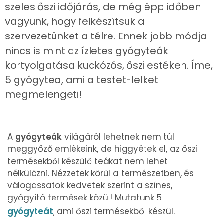
szeles őszi időjárás, de még épp időben
vagyunk, hogy felkészítsük a
szervezetünket a télre. Ennek jobb módja
nincs is mint az ízletes gyógyteák
kortyolgatása kuckózós, őszi estéken. Íme,
5 gyógytea, ami a testet-lelket
megmelengeti!
A
gyógyteák
világáról lehetnek nem túl
meggyőző emlékeink, de higgyétek el, az őszi
termésekből készülő teákat nem lehet
nélkülözni. Nézzetek körül a természetben, és
válogassatok kedvetek szerint a színes,
gyógyító termések közül! Mutatunk 5
gyógyteát
, ami őszi termésekből készül.