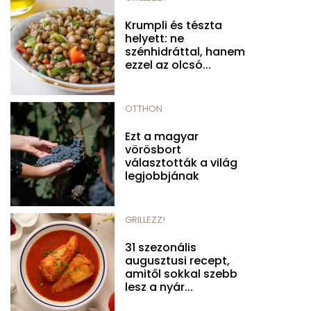
Krumpli és tészta
helyett: ne
szénhidráttal, hanem
ezzel az olcsó...
OTTHON
Ezt a magyar
vörösbort
választották a világ
legjobbjának
GRILLEZZ!
31 szezonális
augusztusi recept,
amitől sokkal szebb
lesz a nyár...