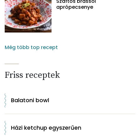
Szaftos brassói
aprópecsenye
Még több top recept
Friss receptek
Balatoni bowl
Házi ketchup egyszerűen