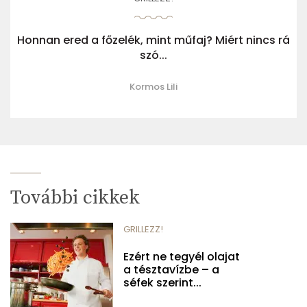
Honnan ered a főzelék, mint műfaj? Miért nincs rá
szó...
Kormos Lili
További cikkek
GRILLEZZ!
Ezért ne tegyél olajat
a tésztavízbe – a
séfek szerint...