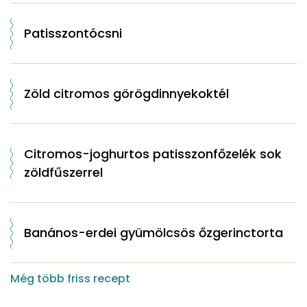
Patisszontócsni
Zöld citromos görögdinnyekoktél
Citromos-joghurtos patisszonfőzelék sok
zöldfűszerrel
Banános-erdei gyümölcsös őzgerinctorta
Még több friss recept