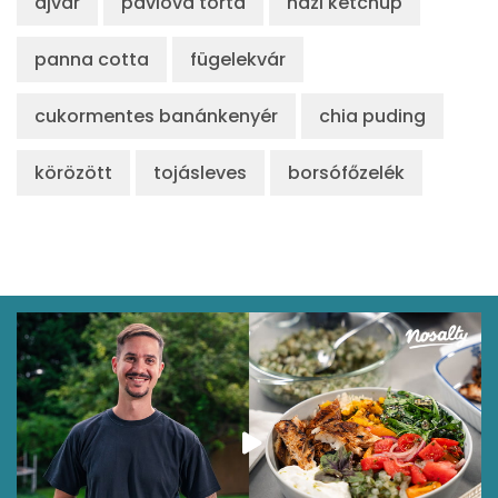
ajvár
pavlova torta
házi ketchup
panna cotta
fügelekvár
cukormentes banánkenyér
chia puding
körözött
tojásleves
borsófőzelék