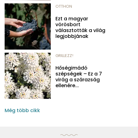
OTTHON
Ezt a magyar
vörösbort
választották a világ
legjobbjának
GRILLEZZ!
Hőségimádó
szépségek – Ez a 7
virág a szárazság
ellenére...
Még több cikk