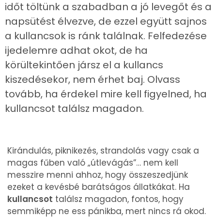
időt töltünk a szabadban a jó levegőt és a
napsütést élvezve, de ezzel együtt sajnos
a kullancsok is ránk találnak. Felfedezése
ijedelemre adhat okot, de ha
körültekintően jársz el a kullancs
kiszedésekor, nem érhet baj. Olvass
tovább, ha érdekel mire kell figyelned, ha
kullancsot találsz magadon.
Kirándulás, piknikezés, strandolás vagy csak a
magas fűben való „útlevágás”… nem kell
messzire menni ahhoz, hogy összeszedjünk
ezeket a kevésbé barátságos állatkákat. Ha
kullancsot
találsz magadon, fontos, hogy
semmiképp ne ess pánikba, mert nincs rá okod.