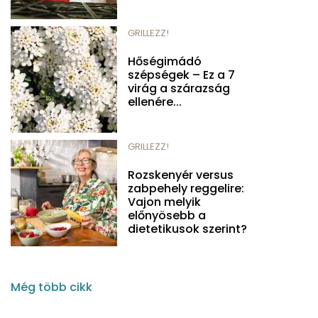
GRILLEZZ!
Hőségimádó
szépségek – Ez a 7
virág a szárazság
ellenére...
GRILLEZZ!
Rozskenyér versus
zabpehely reggelire:
Vajon melyik
előnyösebb a
dietetikusok szerint?
Még több cikk