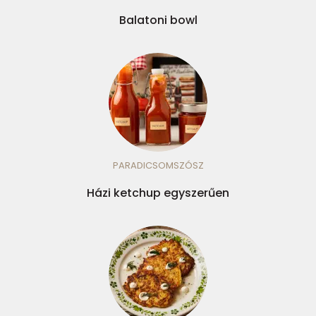
Balatoni bowl
PARADICSOMSZÓSZ
Házi ketchup egyszerűen