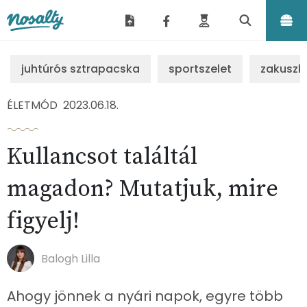
Nosalty
juhtúrós sztrapacska
sportszelet
zakuszk
ÉLETMÓD
2023.06.18.
Kullancsot találtál
magadon? Mutatjuk, mire
figyelj!
Balogh Lilla
Ahogy jönnek a nyári napok, egyre több