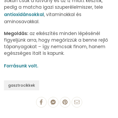
Sokan csak a látvány és az íz miatt készítik,
pedig a matcha igazi szuperélelmiszer, tele
antioxidánsokkal
, vitaminokkal és
aminosavakkal.
Megoldás:
az elkészítés minden lépésénél
figyeljünk arra, hogy megőrizzük a benne rejlő
tápanyagokat – így nemcsak finom, hanem
egészséges italt is kapunk.
Forrásunk volt.
gasztrocikkek