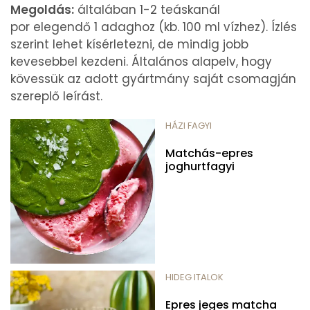
Megoldás:
általában 1-2 teáskanál
por elegendő 1 adaghoz (kb. 100 ml vízhez). Ízlés
szerint lehet kísérletezni, de mindig jobb
kevesebbel kezdeni. Általános alapelv, hogy
kövessük az adott gyártmány saját csomagján
szereplő leírást.
HÁZI FAGYI
Matchás-epres
joghurtfagyi
HIDEG ITALOK
Epres jeges matcha