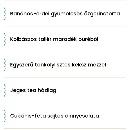
Banános-erdei gyümölcsös őzgerinctorta
Kolbászos tallér maradék püréből
Egyszerű tönkölylisztes keksz mézzel
Jeges tea házilag
Cukkinis-feta sajtos dinnyesaláta