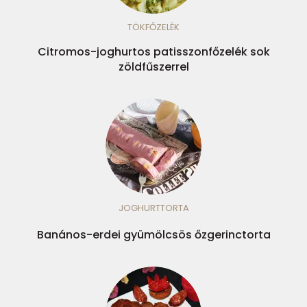
TÖKFŐZELÉK
Citromos-joghurtos patisszonfőzelék sok
zöldfűszerrel
JOGHURTTORTA
Banános-erdei gyümölcsös őzgerinctorta