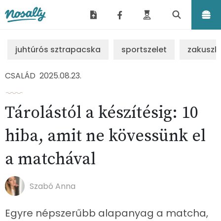
Nosalty
juhtúrós sztrapacska
sportszelet
zakuszk
CSALÁD
2025.08.23.
Tárolástól a készítésig: 10
hiba, amit ne kövessünk el
a matchával
Szabó Anna
Egyre népszerűbb alapanyag a matcha,