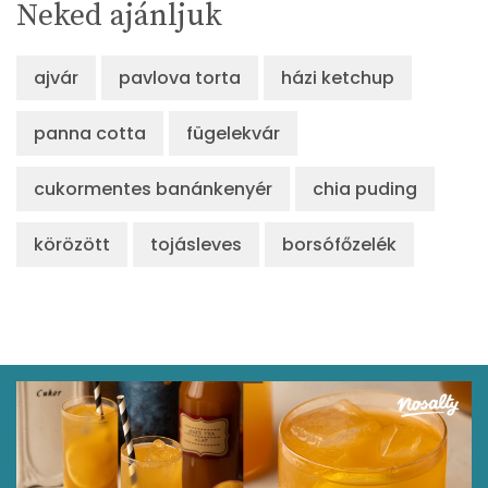
Neked ajánljuk
ajvár
pavlova torta
házi ketchup
panna cotta
fügelekvár
cukormentes banánkenyér
chia puding
körözött
tojásleves
borsófőzelék