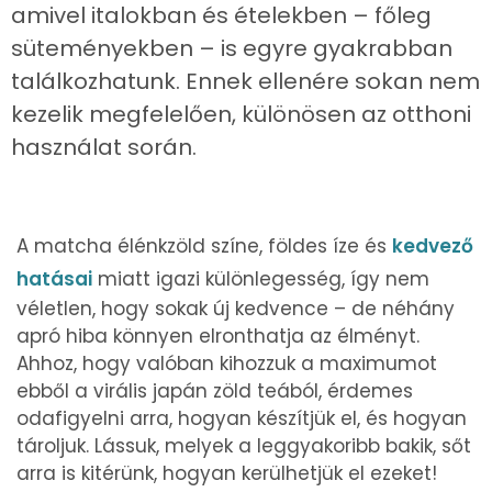
amivel italokban és ételekben – főleg
süteményekben – is egyre gyakrabban
találkozhatunk. Ennek ellenére sokan nem
kezelik megfelelően, különösen az otthoni
használat során.
A matcha élénkzöld színe, földes íze és
kedvező
hatásai
miatt igazi különlegesség, így nem
véletlen, hogy sokak új kedvence – de néhány
apró hiba könnyen elronthatja az élményt.
Ahhoz, hogy valóban kihozzuk a maximumot
ebből a virális japán zöld teából, érdemes
odafigyelni arra, hogyan készítjük el, és hogyan
tároljuk. Lássuk, melyek a leggyakoribb bakik, sőt
arra is kitérünk, hogyan kerülhetjük el ezeket!