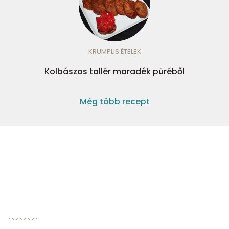
KRUMPLIS ÉTELEK
Kolbászos tallér maradék püréből
Még több recept