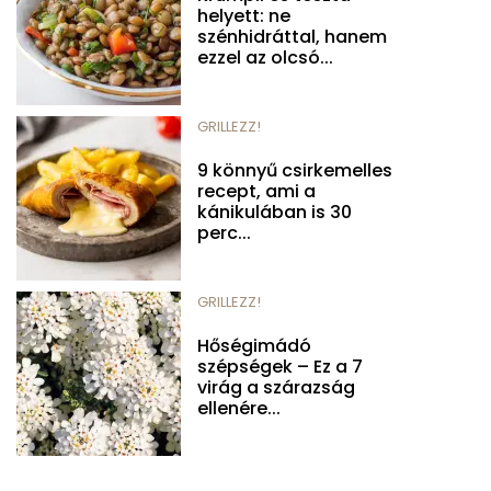
helyett: ne
szénhidráttal, hanem
ezzel az olcsó...
GRILLEZZ!
9 könnyű csirkemelles
recept, ami a
kánikulában is 30
perc...
GRILLEZZ!
Hőségimádó
szépségek – Ez a 7
virág a szárazság
ellenére...