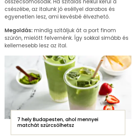
összecsomósodik. Ha szitálás nélkül kerül a
csészébe, az italunk jó eséllyel darabos és
egyenetlen lesz, ami kevésbé élvezhető.
Megoldás:
mindig szitáljuk át a port finom
szűrőn, mielőtt felvernénk. Így sokkal simább és
kellemesebb lesz az ital.
7 hely Budapesten, ahol mennyei
matchát szürcsölhetsz