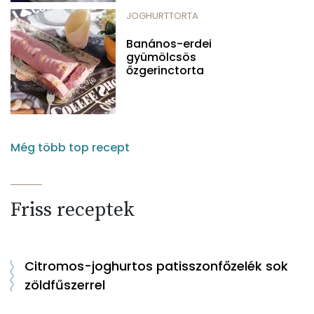
JOGHURTTORTA
Banános-erdei
gyümölcsös
őzgerinctorta
Még több top recept
Friss receptek
Citromos-joghurtos patisszonfőzelék sok
zöldfűszerrel