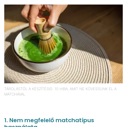
TÁROLÁSTÓL A KÉSZÍTÉSIG: 10 HIBA, AMIT NE KÖVESSÜNK EL A
MATCHÁVAL
1. Nem megfelelő matchatípus