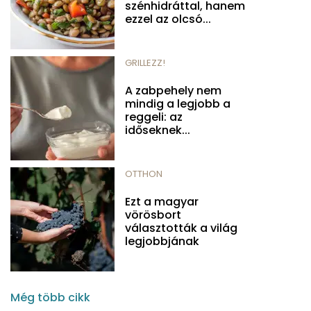
szénhidráttal, hanem
ezzel az olcsó...
GRILLEZZ!
A zabpehely nem
mindig a legjobb a
reggeli: az
időseknek...
OTTHON
Ezt a magyar
vörösbort
választották a világ
legjobbjának
Még több cikk