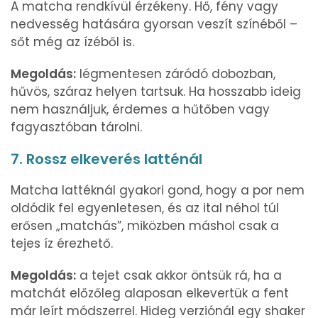
A matcha rendkívül érzékeny. Hő, fény vagy
nedvesség hatására gyorsan veszít színéből –
sőt még az ízéből is.
Megoldás:
légmentesen záródó dobozban,
hűvös, száraz helyen tartsuk. Ha hosszabb ideig
nem használjuk, érdemes a hűtőben vagy
fagyasztóban tárolni.
7. Rossz elkeverés latténál
Matcha lattéknál gyakori gond, hogy a por nem
oldódik fel egyenletesen, és az ital néhol túl
erősen „matchás”, miközben máshol csak a
tejes íz érezhető.
Megoldás:
a tejet csak akkor öntsük rá, ha a
matchát előzőleg alaposan elkevertük a fent
már leírt módszerrel. Hideg verziónál egy shaker