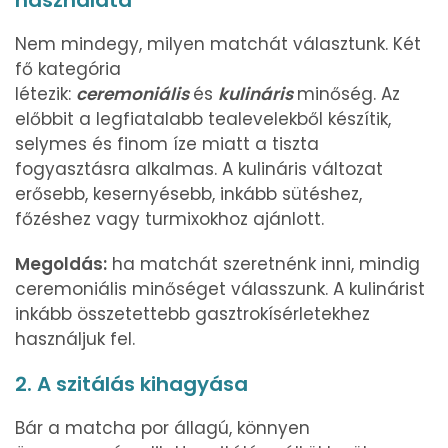
használata
Nem mindegy, milyen matchát választunk. Két
fő kategória
létezik:
ceremoniális
és
kulináris
minőség. Az
előbbit a legfiatalabb tealevelekből készítik,
selymes és finom íze miatt a tiszta
fogyasztásra alkalmas. A kulináris változat
erősebb, kesernyésebb, inkább sütéshez,
főzéshez vagy turmixokhoz ajánlott.
Megoldás:
ha matchát szeretnénk inni, mindig
ceremoniális minőséget válasszunk. A kulinárist
inkább összetettebb gasztrokísérletekhez
használjuk fel.
2. A szitálás kihagyása
Bár a matcha por állagú, könnyen