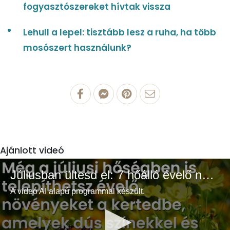
fogyasztószereket hívtak vissza
Lehull a lepel: tisztább lesz a ruha, ha több
mosószert használunk?
Ajánlott videó
Júliusban ültesd el: 7 hőálló évelő növény a színes és buja kertért
A videó AI alapú programmal készült.