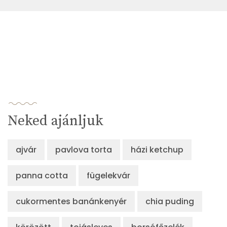
Neked ajánljuk
ajvár
pavlova torta
házi ketchup
panna cotta
fügelekvár
cukormentes banánkenyér
chia puding