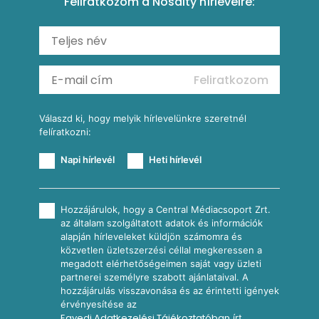
Feliratkozom a Nosalty hírlevélre:
Carbonara
Shakshuka
Mexikói húsleves kukorica salsával
Saláták
Ratatouille
Almás-kéksajtos kukoricasaláta
Köretek
Mexikói kukoricasaláta
Reggeli receptek
Feliratkozom
További receptkategóriák
Válaszd ki, hogy melyik hírlevelünkre szeretnél
felíratkozni:
Napi hírlevél
Heti hírlevél
Hozzájárulok, hogy a Central Médiacsoport Zrt.
az általam szolgáltatott adatok és információk
alapján hírleveleket küldjön számomra és
közvetlen üzletszerzési céllal megkeressen a
megadott elérhetőségeimen saját vagy üzleti
partnerei személyre szabott ajánlataival. A
hozzájárulás visszavonása és az érintetti igények
érvényesítése az
Egyedi Adatkezelési Tájékoztatóban
írt