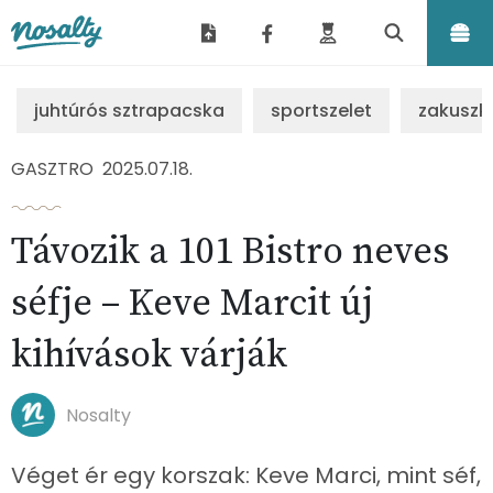
Nosalty
juhtúrós sztrapacska
sportszelet
zakuszk
GASZTRO
2025.07.18.
Távozik a 101 Bistro neves
séfje – Keve Marcit új
kihívások várják
Nosalty
Véget ér egy korszak: Keve Marci, mint séf,