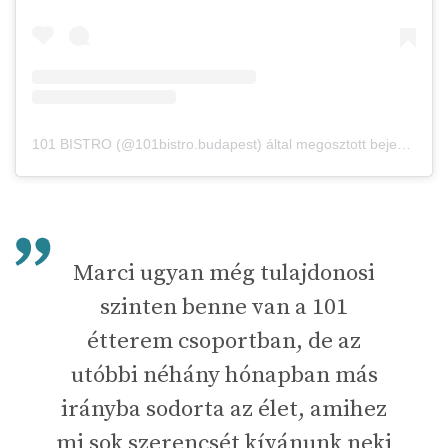
101 BISTRO (@101bistro.budapest) által megosztott bejegyzés
Marci ugyan még tulajdonosi
szinten benne van a 101
étterem csoportban, de az
utóbbi néhány hónapban más
irányba sodorta az élet, amihez
mi sok szerencsét kívánunk neki