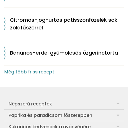
Citromos-joghurtos patisszonfőzelék sok
zöldfűszerrel
Banános-erdei gyümölcsös őzgerinctorta
Még több friss recept
Népszerű receptek
Frankfurti leves
Paprika és paradicsom főszerepben
Egyszerű muffin
Pan con Tomate
Kukoricás kedvencek a nyár végére