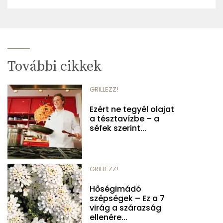
További cikkek
GRILLEZZ!
Ezért ne tegyél olajat
a tésztavízbe – a
séfek szerint...
GRILLEZZ!
Hőségimádó
szépségek – Ez a 7
virág a szárazság
ellenére...