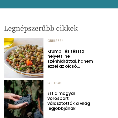
Legnépszerűbb cikkek
GRILLEZZ!
Krumpli és tészta
helyett: ne
szénhidráttal, hanem
ezzel az olcsó...
OTTHON
Ezt a magyar
vörösbort
választották a világ
legjobbjának