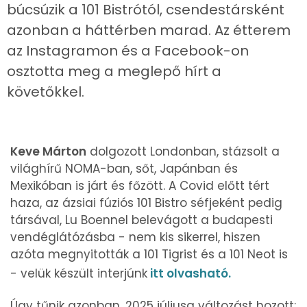
búcsúzik a 101 Bistrótól, csendestársként
azonban a háttérben marad. Az étterem
az Instagramon és a Facebook-on
osztotta meg a meglepő hírt a
követőkkel.
Keve Márton
dolgozott Londonban, stázsolt a
világhírű NOMA-ban, sőt, Japánban és
Mexikóban is járt és főzött. A Covid előtt tért
haza, az ázsiai fúziós 101 Bistro séfjeként pedig
társával, Lu Boennel belevágott a budapesti
vendéglátózásba - nem kis sikerrel, hiszen
azóta megnyitották a 101 Tigrist és a 101 Neot is
- velük készült interjúnk
itt olvasható.
Úgy tűnik azonban, 2025 júliusa változást hozott: