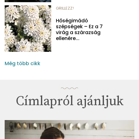
GRILLEZZ!
Hőségimádó
szépségek – Ez a 7
virág a szárazság
ellenére...
Még több cikk
Címlapról ajánljuk