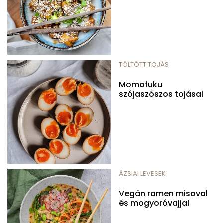
TÖLTÖTT TOJÁS
Momofuku
szójaszószos tojásai
ÁZSIAI LEVESEK
Vegán ramen misoval
és mogyoróvajjal