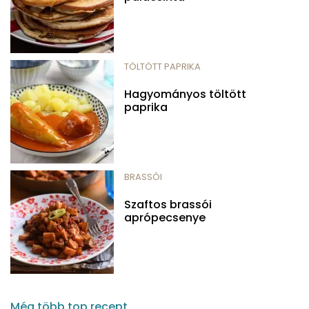
TÖLTÖTT PAPRIKA
Hagyományos töltött
paprika
BRASSÓI
Szaftos brassói
aprópecsenye
Még több top recept