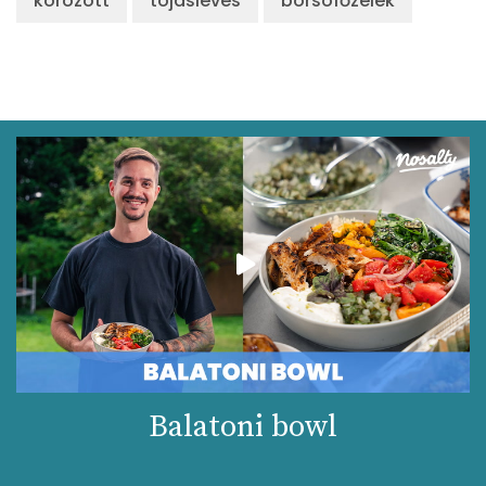
körözött
tojásleves
borsófőzelék
Balatoni bowl