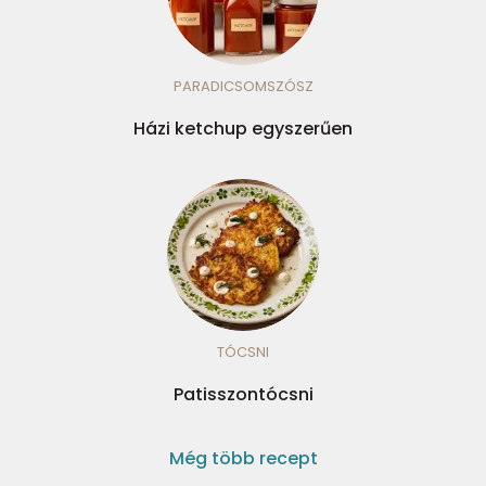
PARADICSOMSZÓSZ
Házi ketchup egyszerűen
TÓCSNI
Patisszontócsni
Még több recept