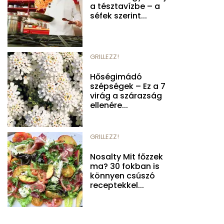
a tésztavízbe – a
séfek szerint...
GRILLEZZ!
Hőségimádó
szépségek – Ez a 7
virág a szárazság
ellenére...
GRILLEZZ!
Nosalty Mit főzzek
ma? 30 fokban is
könnyen csúszó
receptekkel...