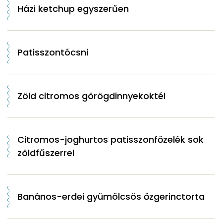
Házi ketchup egyszerűen
Patisszontócsni
Zöld citromos görögdinnyekoktél
Citromos-joghurtos patisszonfőzelék sok
zöldfűszerrel
Banános-erdei gyümölcsös őzgerinctorta