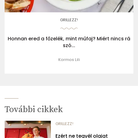
GRILLEZZ!
Honnan ered a főzelék, mint műfaj? Miért nincs rá
szó...
Kormos Lili
További cikkek
GRILLEZZ!
Ezért ne tegyél olajat