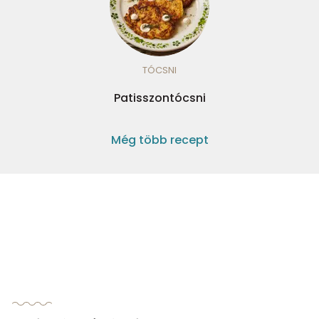
TÓCSNI
Patisszontócsni
Még több recept