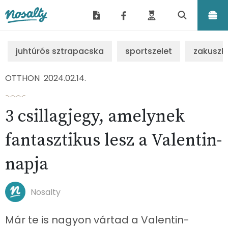
Nosalty
juhtúrós sztrapacska
sportszelet
zakuszk
OTTHON
2024.02.14.
3 csillagjegy, amelynek
fantasztikus lesz a Valentin-
napja
Nosalty
Már te is nagyon vártad a Valentin-