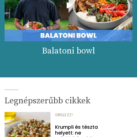
Balatoni bowl
Legnépszerűbb cikkek
GRILLEZZ!
Krumpli és tészta
helyett: ne