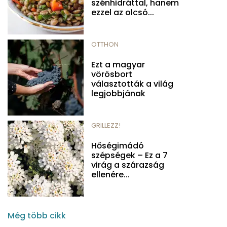
szénhidráttal, hanem
ezzel az olcsó...
OTTHON
Ezt a magyar
vörösbort
választották a világ
legjobbjának
GRILLEZZ!
Hőségimádó
szépségek – Ez a 7
virág a szárazság
ellenére...
Még több cikk