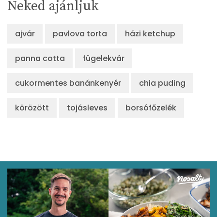
Neked ajánljuk
ajvár
pavlova torta
házi ketchup
panna cotta
fügelekvár
cukormentes banánkenyér
chia puding
körözött
tojásleves
borsófőzelék