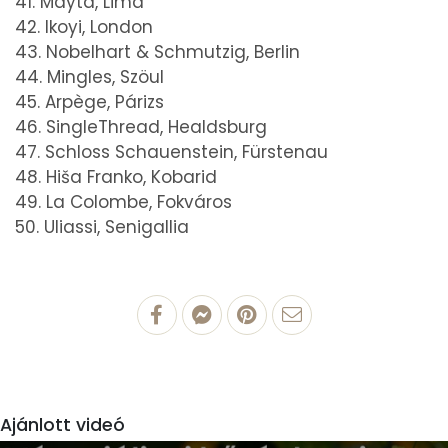
41. Mayta, Lima
42. Ikoyi, London
43. Nobelhart & Schmutzig, Berlin
44. Mingles, Szöul
45. Arpège, Párizs
46. SingleThread, Healdsburg
47. Schloss Schauenstein, Fürstenau
48. Hiša Franko, Kobarid
49. La Colombe, Fokváros
50. Uliassi, Senigallia
Ajánlott videó