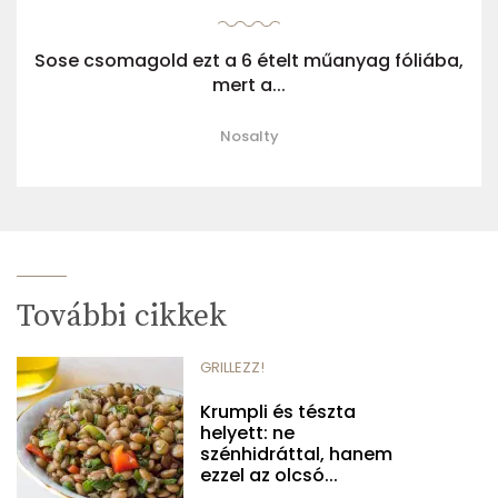
Sose csomagold ezt a 6 ételt műanyag fóliába,
mert a...
Nosalty
További cikkek
GRILLEZZ!
Krumpli és tészta
helyett: ne
szénhidráttal, hanem
ezzel az olcsó...