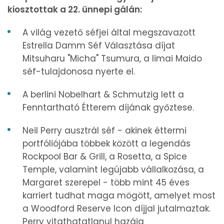
kiosztottak a 22. ünnepi gálán:
A világ vezető séfjei által megszavazott
Estrella Damm Séf Választása díjat
Mitsuharu "Micha" Tsumura, a limai Maido
séf-tulajdonosa nyerte el.
A berlini Nobelhart & Schmutzig lett a
Fenntartható Étterem díjának győztese.
Neil Perry ausztrál séf - akinek éttermi
portfóliójába többek között a legendás
Rockpool Bar & Grill, a Rosetta, a Spice
Temple, valamint legújabb vállalkozása, a
Margaret szerepel - több mint 45 éves
karriert tudhat maga mögött, amelyet most
a Woodford Reserve Icon díjjal jutalmaztak.
Perry vitathatatlanul hazája