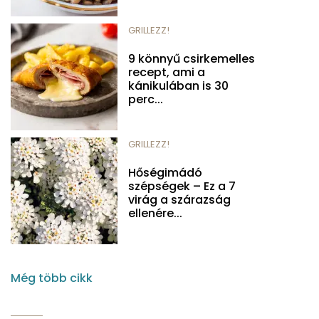
GRILLEZZ!
9 könnyű csirkemelles
recept, ami a
kánikulában is 30
perc...
GRILLEZZ!
Hőségimádó
szépségek – Ez a 7
virág a szárazság
ellenére...
Még több cikk