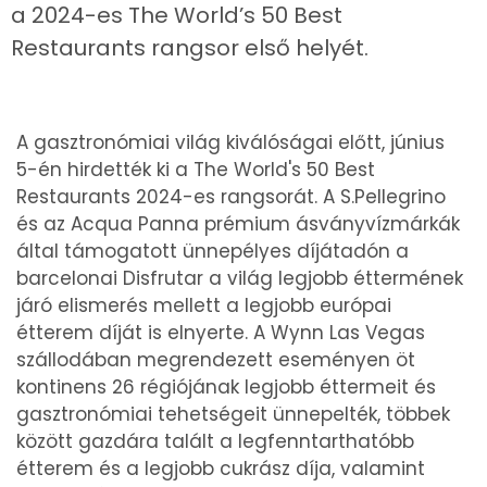
a 2024-es The World’s 50 Best
Restaurants rangsor első helyét.
A gasztronómiai világ kiválóságai előtt, június
5-én hirdették ki a The World's 50 Best
Restaurants 2024-es rangsorát. A S.Pellegrino
és az Acqua Panna prémium ásványvízmárkák
által támogatott ünnepélyes díjátadón a
barcelonai Disfrutar a világ legjobb éttermének
járó elismerés mellett a legjobb európai
étterem díját is elnyerte. A Wynn Las Vegas
szállodában megrendezett eseményen öt
kontinens 26 régiójának legjobb éttermeit és
gasztronómiai tehetségeit ünnepelték, többek
között gazdára talált a legfenntarthatóbb
étterem és a legjobb cukrász díja, valamint