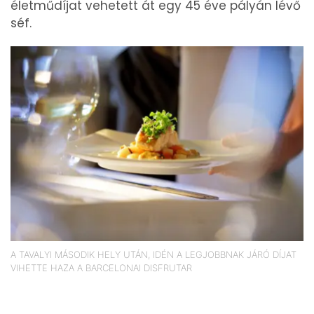
életműdíjat vehetett át egy 45 éve pályán lévő
séf.
A TAVALYI MÁSODIK HELY UTÁN, IDÉN A LEGJOBBNAK JÁRÓ DÍJAT
VIHETTE HAZA A BARCELONAI DISFRUTAR