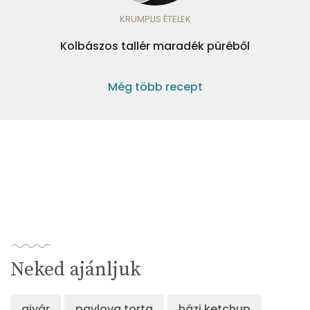
KRUMPLIS ÉTELEK
Kolbászos tallér maradék püréből
Még több recept
Neked ajánljuk
ajvár
pavlova torta
házi ketchup