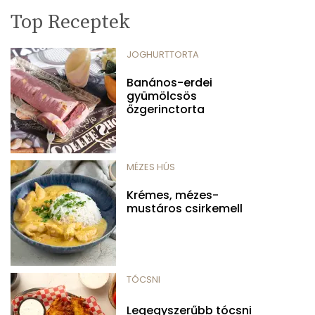
Top Receptek
JOGHURTTORTA
Banános-erdei
gyümölcsös
őzgerinctorta
MÉZES HÚS
Krémes, mézes-
mustáros csirkemell
TÓCSNI
Legegyszerűbb tócsni