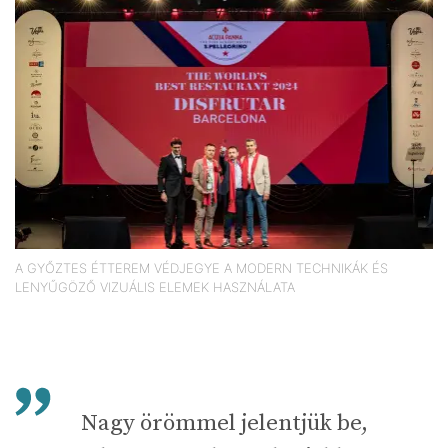
A GYŐZTES ÉTTEREM VÉDJEGYE A MODERN TECHNIKÁK ÉS
LENYŰGÖZŐ VIZUÁLIS ELEMEK HASZNÁLATA
Nagy örömmel jelentjük be,