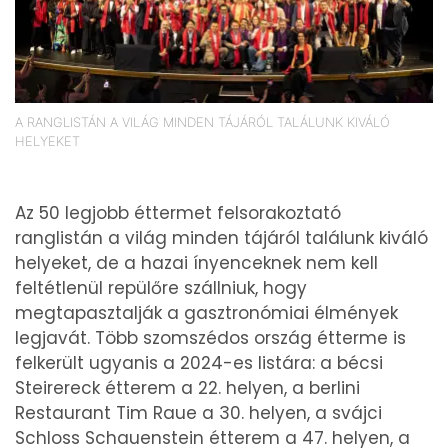
A RANGLISTÁN A VILÁG MINDEN TÁJÁRÓL TALÁLUNK KIVÁLÓ
HELYEKET
Az 50 legjobb éttermet felsorakoztató
ranglistán a világ minden tájáról találunk kiváló
helyeket, de a hazai ínyenceknek nem kell
feltétlenül repülőre szállniuk, hogy
megtapasztalják a gasztronómiai élmények
legjavát. Több szomszédos ország étterme is
felkerült ugyanis a 2024-es listára: a bécsi
Steirereck étterem a 22. helyen, a berlini
Restaurant Tim Raue a 30. helyen, a svájci
Schloss Schauenstein étterem a 47. helyen, a