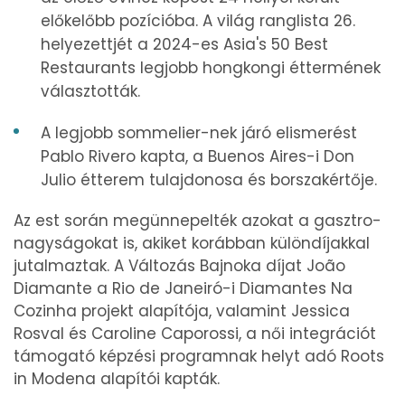
előkelőbb pozícióba. A világ ranglista 26.
helyezettjét a 2024-es Asia's 50 Best
Restaurants legjobb hongkongi éttermének
választották.
A legjobb sommelier-nek járó elismerést
Pablo Rivero kapta, a Buenos Aires-i Don
Julio étterem tulajdonosa és borszakértője.
Az est során megünnepelték azokat a gasztro-
nagyságokat is, akiket korábban különdíjakkal
jutalmaztak. A Változás Bajnoka díjat João
Diamante a Rio de Janeiró-i Diamantes Na
Cozinha projekt alapítója, valamint Jessica
Rosval és Caroline Caporossi, a női integrációt
támogató képzési programnak helyt adó Roots
in Modena alapítói kapták.