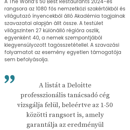
A The World’s 50 Best Restaurants 2024-es
rangsora az 1080 fős nemzetközi szakértőkből és
világutazó ínyencekből álló Akadémia tagjainak
szavazatai alapján állt össze. A testület
világszinten 27 különálló régióra oszlik,
egyenként 40, a nemek szempontjából
kiegyensúlyozott tagösszetétellel. A szavazási
folyamatot az esemény egyetlen támogatója
sem befolyásolja.
A listát a Deloitte
professzionális tanácsadó cég
vizsgálja felül, beleértve az 1-50
közötti rangsort is, amely
garantálja az eredményül