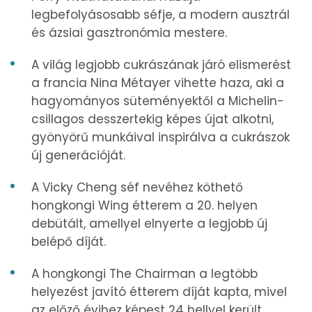
legbefolyásosabb séfje, a modern ausztrál
és ázsiai gasztronómia mestere.
A világ legjobb cukrászának járó elismerést
a francia Nina Métayer vihette haza, aki a
hagyományos süteményektől a Michelin-
csillagos desszertekig képes újat alkotni,
gyönyörű munkáival inspirálva a cukrászok
új generációját.
A Vicky Cheng séf nevéhez köthető
hongkongi Wing étterem a 20. helyen
debütált, amellyel elnyerte a legjobb új
belépő díját.
A hongkongi The Chairman a legtöbb
helyezést javító étterem díját kapta, mivel
az előző évihez képest 24 hellyel került