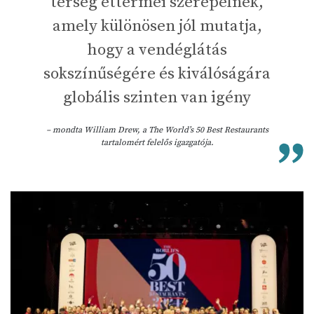
térség éttermei szerepelnek,
amely különösen jól mutatja,
hogy a vendéglátás
sokszínűségére és kiválóságára
globális szinten van igény
– mondta William Drew, a The World’s 50 Best Restaurants
tartalomért felelős igazgatója.