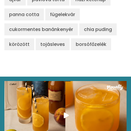
panna cotta
fügelekvár
cukormentes banánkenyér
chia puding
körözött
tojásleves
borsófőzelék