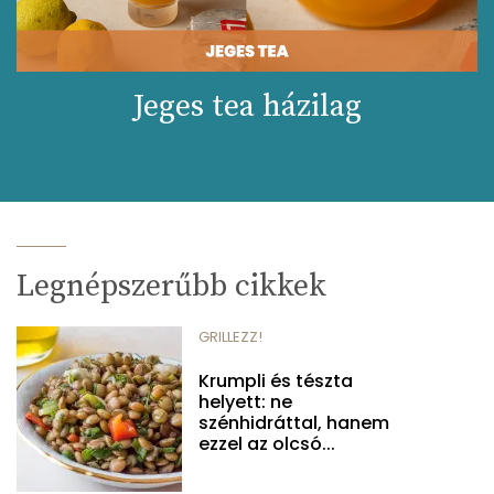
Jeges tea házilag
Legnépszerűbb cikkek
GRILLEZZ!
Krumpli és tészta
helyett: ne
szénhidráttal, hanem
ezzel az olcsó...