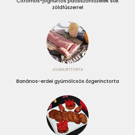
Citromos-joghurtos patisszonfőzelék sok
zöldfűszerrel
JOGHURTTORTA
Banános-erdei gyümölcsös őzgerinctorta