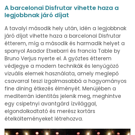
A barcelonai Disfrutar vihette haza a
legjobbnak járó díjat
A tavalyi második hely után, idén a legjobbnak
járó díjat vihette haza a barcelonai Disfrutar
étterem, míg a második és harmadik helyet a
spanyol Asador Etxebarri és francia Table by
Bruno Verjus nyerte el. A győztes étterem
védjegye a modern technikák és lenyűgöző
vizuális elemek használata, amely meglepő
csavarral teszi izgalmasabbá a hagyományos
fine dining étkezés élményét. Menüjében a
mediterrán identitás jelenik meg, meghintve
egy csipetnyi avantgárd ízvilággal,
elgondolkodtató és merész kortárs
ételkölteményeket létrehozva.