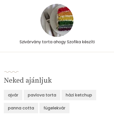
Szivárvány torta ahogy Szofika készíti
Neked ajánljuk
ajvár
pavlova torta
házi ketchup
panna cotta
fügelekvár