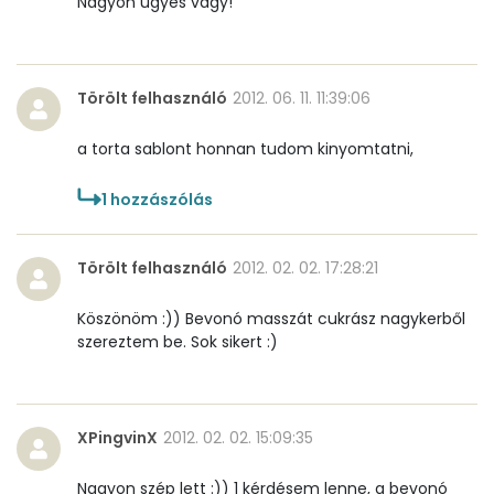
Nagyon ügyes vagy!
Élelmi rost
0 mg
Víz
Törölt felhasználó
2012. 06. 11. 11:39:06
Összesen
30.5 g
a torta sablont honnan tudom kinyomtatni,
Vitaminok
1
hozzászólás
Összesen
0
Törölt felhasználó
2012. 02. 02. 17:28:21
A vitamin (RAE):
223 micro
Köszönöm :)) Bevonó masszát cukrász nagykerből
szereztem be. Sok sikert :)
B6 vitamin:
0 mg
B12 Vitamin:
0 micro
XPingvinX
2012. 02. 02. 15:09:35
E vitamin:
1 mg
Nagyon szép lett :)) 1 kérdésem lenne, a bevonó