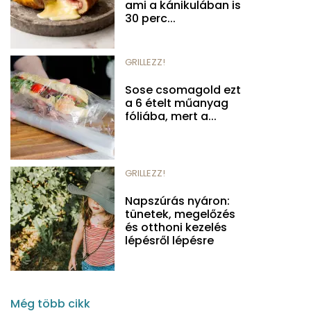
ami a kánikulában is
30 perc...
GRILLEZZ!
Sose csomagold ezt
a 6 ételt műanyag
fóliába, mert a...
GRILLEZZ!
Napszúrás nyáron:
tünetek, megelőzés
és otthoni kezelés
lépésről lépésre
Még több cikk