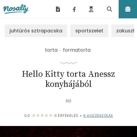
Nosalty
juhtúrós sztrapacska
sportszelet
zakuszk
torta
formatorta
Hello Kitty torta Anessz
konyhájából
NS
6
HOZZÁSZÓLÁS
0,0
0
ÉRTÉKELÉS
•