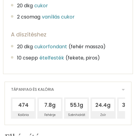
20 dkg
cukor
2 csomag
vaníliás cukor
A díszítéshez
20 dkg
cukorfondant
(fehér massza)
10 csepp
ételfesték
(fekete, piros)
TÁPANYAG ÉS KALÓRIA
474
7.8g
55.1g
24.4g
30.5
Kalória
Fehérje
Szénhidrát
Zsír
Víz
Egy
12
100