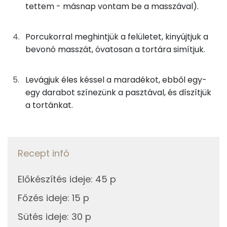
tettem - másnap vontam be a masszával).
TOP vitaminok
8g
vaníliás pudingpor
29 kcal
Kolin:
Porcukorral meghintjük a felületet, kinyújtjuk a
25g
teavaj
179 kcal
bevonó masszát, óvatosan a tortára simítjuk.
E vitamin:
17g
cukor
65 kcal
A vitamin (RAE):
Levágjuk éles késsel a maradékot, ebből egy-
2g
vaníliás cukor
6 kcal
egy darabot színezünk a pasztával, és díszítjük
Retinol - A vitamin:
a tortánkat.
A díszítéshez
Riboflavin - B2 vitamin:
17g
cukorfondant
58 kcal
Fehérje
Recept infó
0g
ételfesték
0 kcal
Összesen
7.8 g
Előkészítés ideje
:
45 p
Összesen
474 kcal
Főzés ideje
:
15 p
Zsír
Sütés ideje
:
30 p