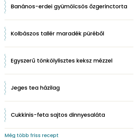
Banános-erdei gyümölcsös őzgerinctorta
Kolbászos tallér maradék püréből
Egyszerű tönkölylisztes keksz mézzel
Jeges tea házilag
Cukkinis-feta sajtos dinnyesaláta
Még több friss recept