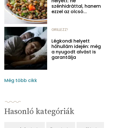
helyett: ne
szénhidráttal, hanem
ezzel az olcsó...
GRILLEZZ!
Légkondi helyett
hőhullám idején: még
a nyugodt alvást is
garantálja
Még több cikk
Hasonló kategóriák