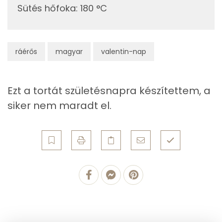
Összesen
24.4 g
Sütés hőfoka
:
180 °C
Telített zsírsav
14 g
Egyszeresen telítetlen zsírsav:
7 g
ráérős
magyar
valentin-nap
Többszörösen telítetlen zsírsav
1 g
Ezt a tortát születésnapra készítettem, a
Koleszterin
174 mg
siker nem maradt el.
Ásványi anyagok
Összesen
535.3 g
Cink
1 mg
Szelén
14 mg
Kálcium
157 mg