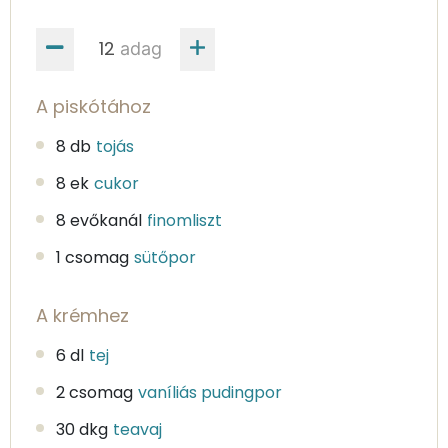
adag
A piskótához
8 db
tojás
8 ek
cukor
8 evőkanál
finomliszt
1 csomag
sütőpor
A krémhez
6 dl
tej
2 csomag
vaníliás pudingpor
30 dkg
teavaj