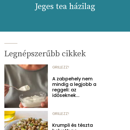
Jeges tea házilag
Legnépszerűbb cikkek
GRILLEZZ!
A zabpehely nem
mindig a legjobb a
reggeli: az
időseknek...
GRILLEZZ!
Krumpli és tészta