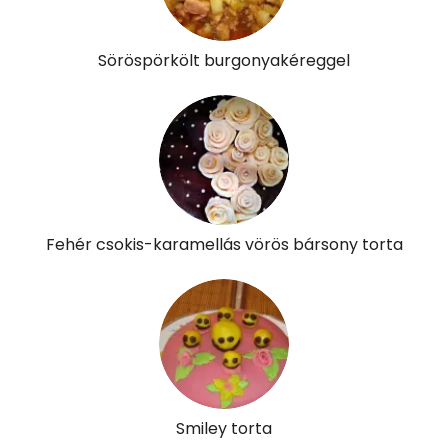
α-karotin
0 micro
Söröspörkölt burgonyakéreggel
β-karotin
40 micro
β-crypt
3 micro
Likopin
0 micro
Lut-zea
164 micro
Fehér csokis-karamellás vörös bársony torta
Összesen
474 kcal
Smiley torta