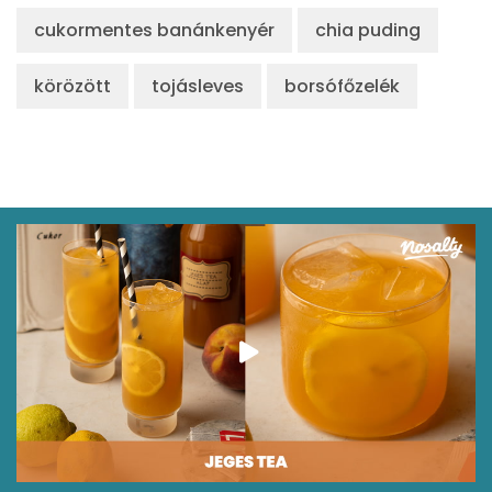
cukormentes banánkenyér
chia puding
körözött
tojásleves
borsófőzelék