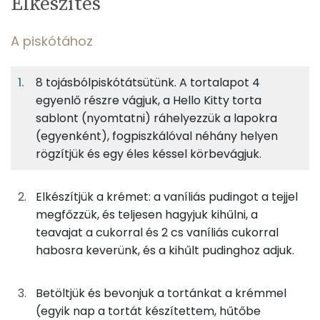
Elkészítés
adagban
adagban
grammban
TÁPANYAGTARTALOM
A piskótához
7%
47%
21%
Egy
12
100
Fehérje
Szénhidrát
Zsír
adagban
adagban
grammban
8 tojásbólpiskótátsütünk. A tortalapot 4
egyenlő részre vágjuk, a Hello Kitty torta
A piskótához
7%
47%
21%
26%
sablont (nyomtatni) ráhelyezzük a lapokra
Fehérje
Szénhidrát
Zsír
Víz
37g
tojás
46 kcal
(egyenként), fogpiszkálóval néhány helyen
TOP ásványi anyagok
rögzítjük és egy éles késsel körbevágjuk.
7g
cukor
26 kcal
Foszfor
Elkészítjük a krémet: a vaníliás pudingot a tejjel
10g
finomliszt
36 kcal
Nátrium
megfőzzük, és teljesen hagyjuk kihűlni, a
teavajat a cukorral és 2 cs vaníliás cukorral
1g
sütőpor
1 kcal
Kálcium
habosra keverünk, és a kihűlt pudinghoz adjuk.
Szelén
A krémhez
Betöltjük és bevonjuk a tortánkat a krémmel
Magnézium
50g
tej
28 kcal
(egyik nap a tortát készítettem, hűtőbe