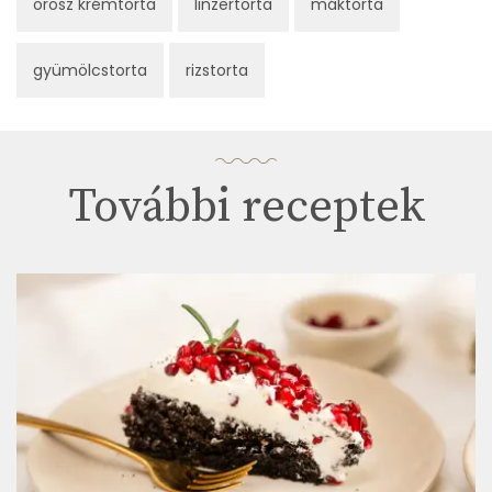
orosz krémtorta
linzertorta
máktorta
gyümölcstorta
rizstorta
További receptek