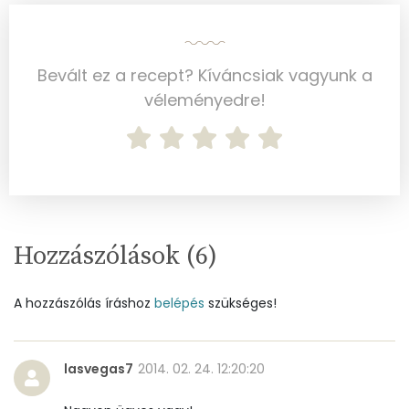
Vas
1 mg
Magnézium
7 mg
Bevált ez a recept? Kíváncsiak vagyunk a
véleményedre!
Foszfor
181 mg
Nátrium
175 mg
Réz
0 mg
Mangán
0 mg
Hozzászólások (
6
)
Szénhidrát
A hozzászólás íráshoz
belépés
szükséges!
Összesen
55.1 g
lasvegas7
2014. 02. 24. 12:20:20
Cukor
40 mg