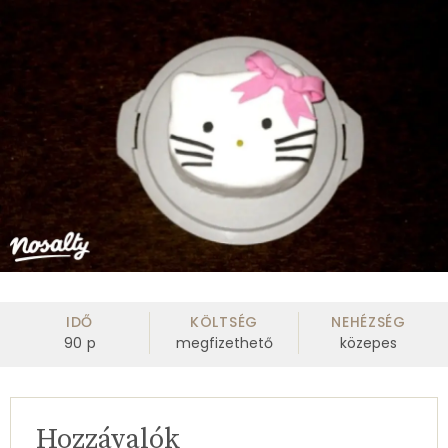
IDŐ
KÖLTSÉG
NEHÉZSÉG
90
p
megfizethető
közepes
Hozzávalók