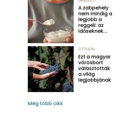
GRILLEZZ!
A zabpehely
nem mindig a
legjobb a
reggeli: az
időseknek...
OTTHON
Ezt a magyar
vörösbort
választották
a világ
legjobbjának
Még több cikk