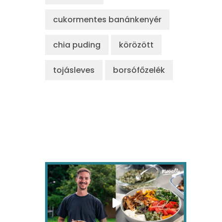
cukormentes banánkenyér
chia puding
körözött
tojásleves
borsófőzelék