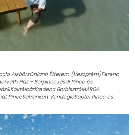
cio AlsóörsChianti Étterem (Veszprém)Ferenc
orváth Ház - BorpinceJásdi Pince és
éház&KoktélbárKredenc BorbisztróMÁRGA
onát PinceSáfránkert VendéglőSöptei Pince és