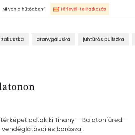
Mi van a hűtődben?
Hírlevél-feliratkozás
zakuszka
aranygaluska
juhtúrós puliszka
alatonon
térképet adtak ki Tihany – Balatonfüred –
 vendéglátósai és borászai.