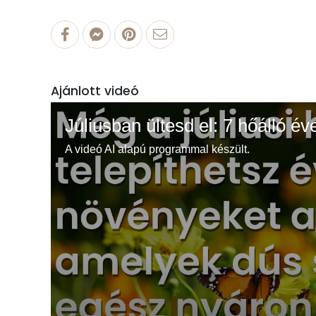
Ajánlott videó
Júliusban ültesd el: 7 hőálló év
A videó AI alapú programmal készült.