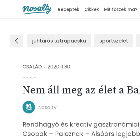
Receptek
Cikkek
Mit főzzek ma?
Nosalty
juhtúrós sztrapacska
sportszelet
CSALÁD
2020.11.30.
Nem áll meg az élet a B
Nosalty
Rendhagyó és kreatív gasztronómiai 
Csopak – Paloznak – Alsóörs legjobb