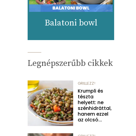
Balatoni bowl
Legnépszerűbb cikkek
GRILLEZZ!
Krumpli és
tészta
helyett: ne
szénhidráttal,
hanem ezzel
az olcsó...