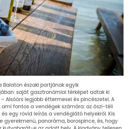
 Balaton északi partjának egyik
ában: saját gasztronómiai térképet adtak ki
– Alsóörs legjobb éttermesei és pincészetei. A
ami fontos a vendégek számára: az őszi-téli
 és egy rövid leírás a vendéglátó helyekről. Kis
n-e gyerekmenü, panoráma, borospince, és, hogy
 kutyabarát-e az adott hely. A kiadvány teljesen