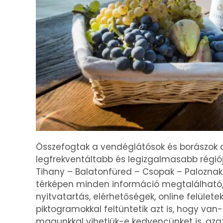
Összefogtak a vendéglátósok és borászok a
legfrekventáltabb és legizgalmasabb régiój
Tihany – Balatonfüred – Csopak – Paloznak 
térképen minden információ megtalálható, 
nyitvatartás, elérhetőségek, online felületek
piktogramokkal feltüntetik azt is, hogy va
magunkkal vihetjük-e kedvencünket is, azaz