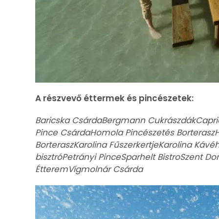
A részvevő éttermek és pincészetek:
Baricska CsárdaBergmann CukrászdákCapric
Pince CsárdaHomola Pincészetés BorteraszH
BorteraszKarolina FűszerkertjeKarolina Káv
bisztróPetrányi PinceSparhelt BistroSzent D
ÉtteremVígmolnár Csárda