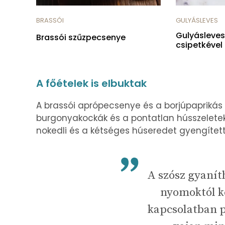
BRASSÓI
GULYÁSLEVES
Gulyásleve
Brassói szűzpecsenye
csipetkével
A főételek is elbuktak
A brassói aprópecsenye és a borjúpaprikás is
burgonyakockák és a pontatlan hússzeletek,
nokedli és a kétséges húseredet gyengítet
A szósz gyanít
nyomoktól ke
kapcsolatban p