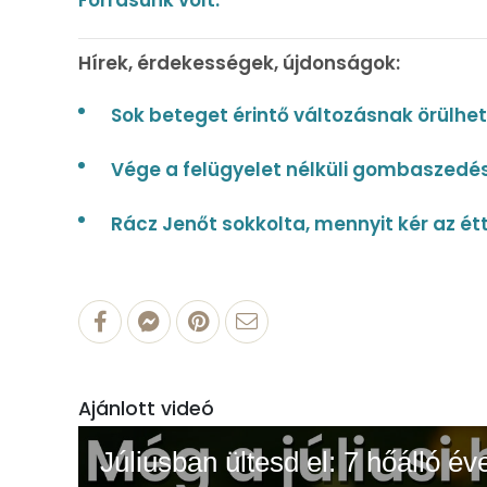
Hírek, érdekességek, újdonságok:
Sok beteget érintő változásnak örülhe
Vége a felügyelet nélküli gombaszedésn
Rácz Jenőt sokkolta, mennyit kér az é
Ajánlott videó
Júliusban ültesd el: 7 hőálló év