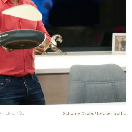
Schumy Csaba/fotocentral.hu
 PIERRE-TŐL