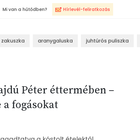
Mi van a hűtődben?
Hírlevél-feliratkozás
zakuszka
aranygaluska
juhtúrós puliszka
Hajdú Péter éttermében –
 a fogásokat
agadtatva a kóstolt ételektől.