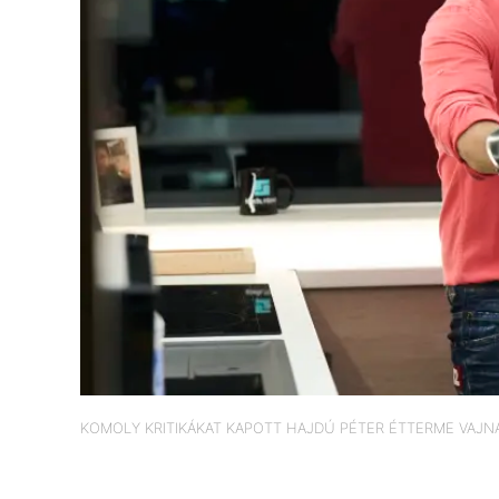
KOMOLY KRITIKÁKAT KAPOTT HAJDÚ PÉTER ÉTTERME VAJNA