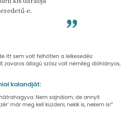
den kis darabja
eredetű-e.
e itt sem volt felhőtlen a lelkesedés:
zavaros állagú szósz volt némileg dióhiányos,
iai kalandját:
t hátrahagyva. Nem sajnálom, de annyit
r’ már meg kell küzdeni, nekik is, nekem is!”