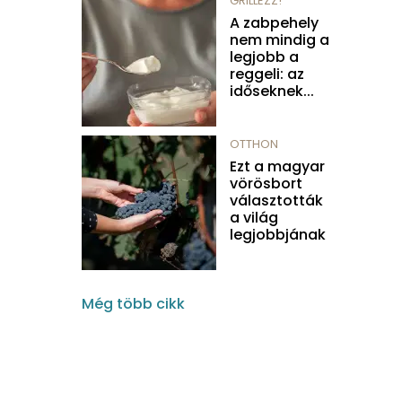
GRILLEZZ!
A zabpehely
nem mindig a
legjobb a
reggeli: az
időseknek...
OTTHON
Ezt a magyar
vörösbort
választották
a világ
legjobbjának
Még több cikk