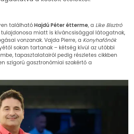
en található
Hajdú Péter étterme
, a
Like Bisztró
 tulajdonosa miatt is kíváncsisággal látogatnak,
ogásai vonzanak. Vajda Pierre, a
Konyhafőnök
étől sokan tartanak – kétség kívül az utóbbi
mbe, tapasztalatairól pedig részletes cikkben
en szigorú gasztronómiai szakértő a