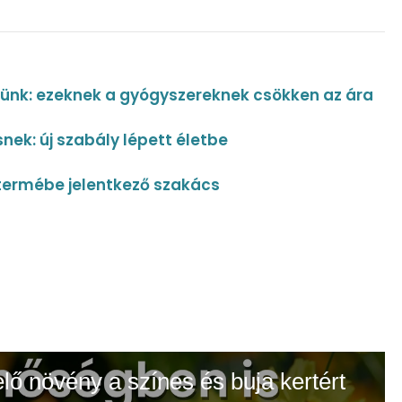
tünk: ezeknek a gyógyszereknek csökken az ára
ek: új szabály lépett életbe
ttermébe jelentkező szakács
elő növény a színes és buja kertért