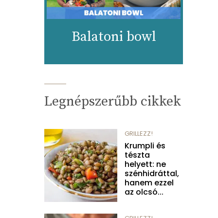
Balatoni bowl
Legnépszerűbb cikkek
GRILLEZZ!
Krumpli és
tészta
helyett: ne
szénhidráttal,
hanem ezzel
az olcsó...