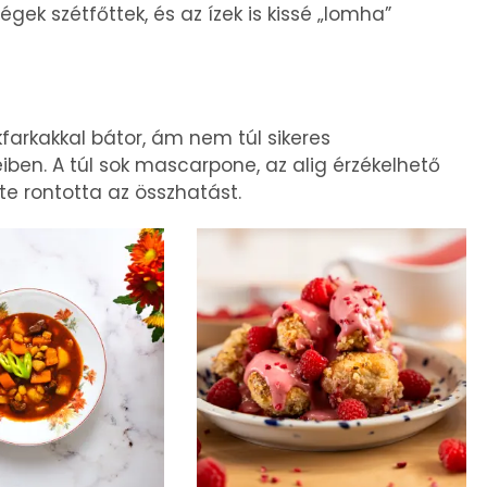
égek szétfőttek, és az ízek is kissé „lomha”
arkakkal bátor, ám nem túl sikeres
ben. A túl sok mascarpone, az alig érzékelhető
e rontotta az összhatást.