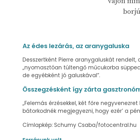
vajon min
borjú
Az édes lezárás, az aranygaluska
Desszertként Pierre aranygaluskát rendelt, d
„nyomasztóan túltengő műcukorba süppedt 
de egyébként jó galuskával”.
Összegzésként így zárta gasztronóm
„Felemás érzésekkel, két főre negyvenezre
bátorkodnék megjegyezni, hogy ezér’ a pénzé
Címlapkép: Schumy Csaba/fotocentral.hu
Forrásunk volt.