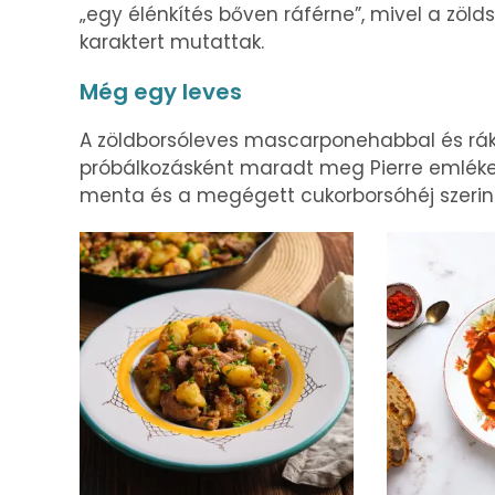
„egy élénkítés bőven ráférne”, mivel a zölds
karaktert mutattak.
Még egy leves
A zöldborsóleves mascarponehabbal és rákf
próbálkozásként maradt meg Pierre emlékei
menta és a megégett cukorborsóhéj szerint