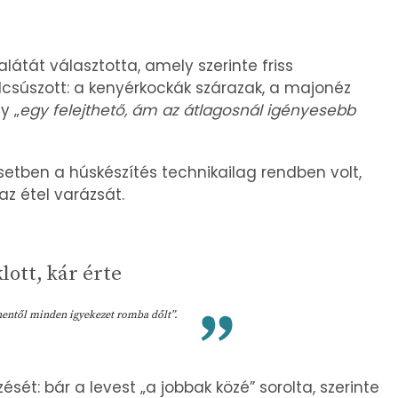
átát választotta, amely szerinte friss
elcsúszott: a kenyérkockák szárazak, a majonéz
y „
egy felejthető, ám az átlagosnál igényesebb
esetben a húskészítés technikailag rendben volt,
az étel varázsát.
lott, kár érte
nnentől minden igyekezet romba dőlt”.
ését: bár a levest „a jobbak közé” sorolta, szerinte