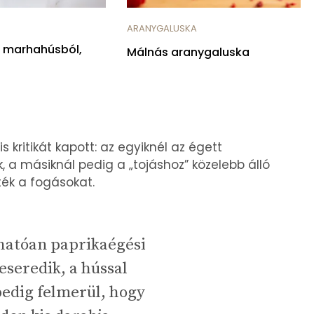
ARANYGALUSKA
s marhahúsból,
Málnás aranygaluska
 kritikát kapott: az egyiknél az égett
 a másiknál pedig a „tojáshoz” közelebb álló
ték a fogásokat.
hatóan paprikaégési
seredik, a hússal
edig felmerül, hogy