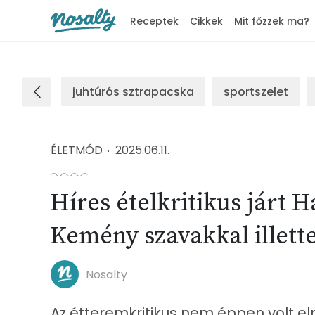
Receptek
Cikkek
Mit főzzek ma?
Nosalty
juhtúrós sztrapacska
sportszelet
ÉLETMÓD
2025.06.11.
Híres ételkritikus járt 
Kemény szavakkal illette
Nosalty
Az étteremkritikus nem éppen volt elr