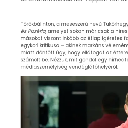
Törökbálinton, a meseszerű nevű Tükörhegy
és Pizzéria
, amelyet sokan már csak a híres
másokat viszont inkább az étlap ígéretes f
egykori kritikusa – akinek markáns vélemény
miatt döntött úgy, hogy ellátogat az éttere
számolt be. Nézzük, mit gondol egy hírhedt
médiaszemélyiség vendéglátóhelyéről.