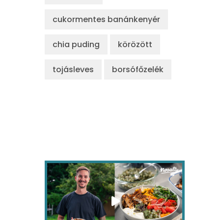
cukormentes banánkenyér
chia puding
körözött
tojásleves
borsófőzelék