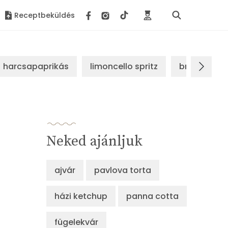
Receptbeküldés
harcsapaprikás
limoncello spritz
brassói sz
Neked ajánljuk
ajvár
pavlova torta
házi ketchup
panna cotta
fügelekvár