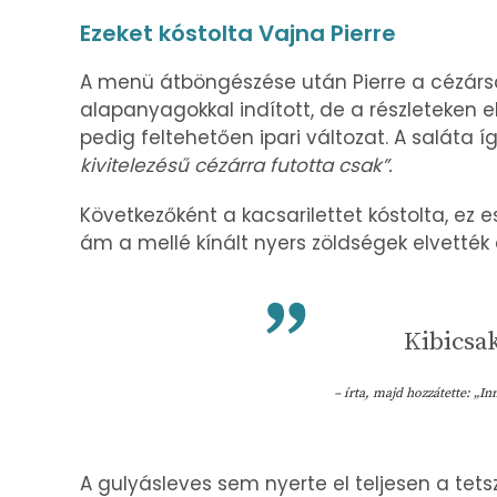
Ezeket kóstolta Vajna Pierre
A menü átböngészése után Pierre a cézársal
alapanyagokkal indított, de a részleteken 
pedig feltehetően ipari változat. A saláta íg
kivitelezésű cézárra futotta csak”.
Következőként a kacsarilettet kóstolta, ez 
ám a mellé kínált nyers zöldségek elvették 
Kibicsak
– írta, majd hozzátette: „I
A gulyásleves sem nyerte el teljesen a tetsz