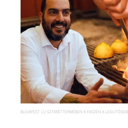
BUDAPEST ÚJ SZTÁRÉTTERMÉBEN A FASZÉN A LEGÜTŐSEBB