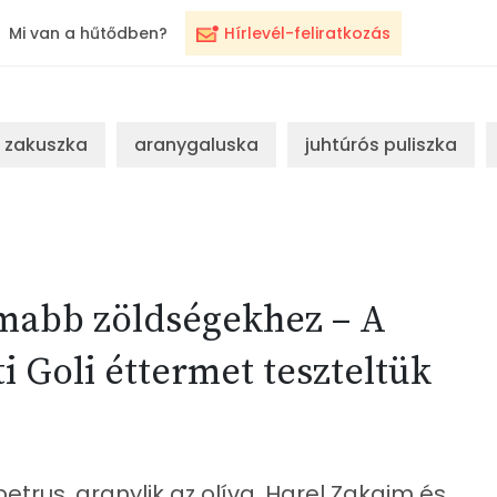
Mi van a hűtődben?
Hírlevél-feliratkozás
zakuszka
aranygaluska
juhtúrós puliszka
omabb zöldségekhez – A
i Goli éttermet teszteltük
trus, aranylik az olíva. Harel Zakaim és