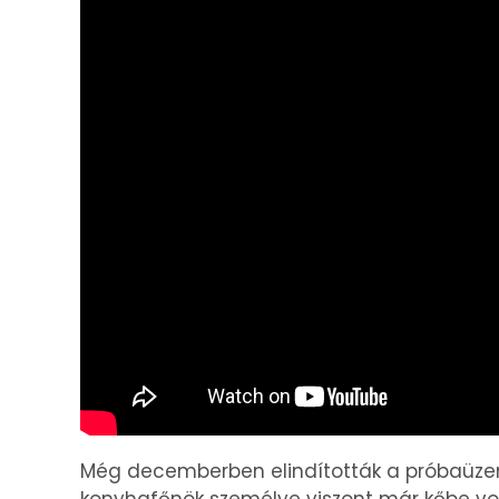
Még decemberben elindították a próbaüzeme