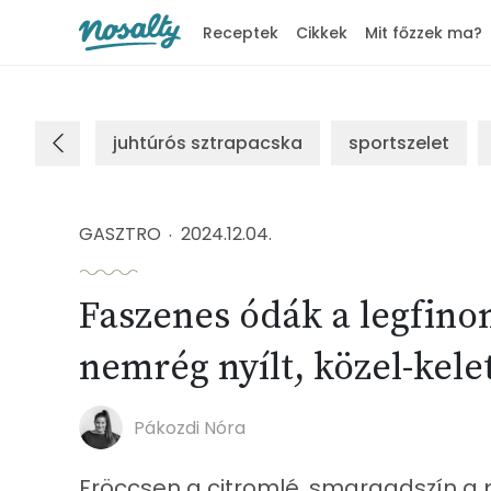
Receptek
Cikkek
Mit főzzek ma?
Nosalty
juhtúrós sztrapacska
sportszelet
GASZTRO
2024.12.04.
Faszenes ódák a legfin
nemrég nyílt, közel-kelet
Pákozdi Nóra
Fröccsen a citromlé, smaragdszín a pe