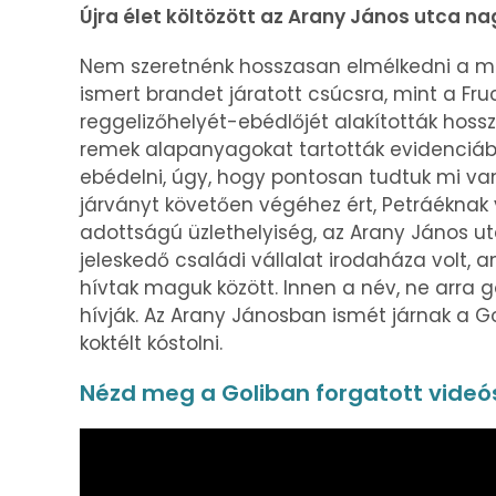
Újra élet költözött az Arany János utca 
Nem szeretnénk hosszasan elmélkedni a múl
ismert brandet járatott csúcsra, mint a Fr
reggelizőhelyét-ebédlőjét alakították hosszú
remek alapanyagokat tartották evidenciáb
ebédelni, úgy, hogy pontosan tudtuk mi van
járványt követően végéhez ért, Petráéknak
adottságú üzlethelyiség, az Arany János u
jeleskedő családi vállalat irodaháza volt, 
hívtak maguk között. Innen a név, ne arra 
hívják. Az Arany Jánosban ismét járnak a Go
koktélt kóstolni.
Nézd meg a Goliban forgatott videós 