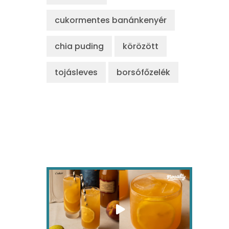
cukormentes banánkenyér
chia puding
körözött
tojásleves
borsófőzelék