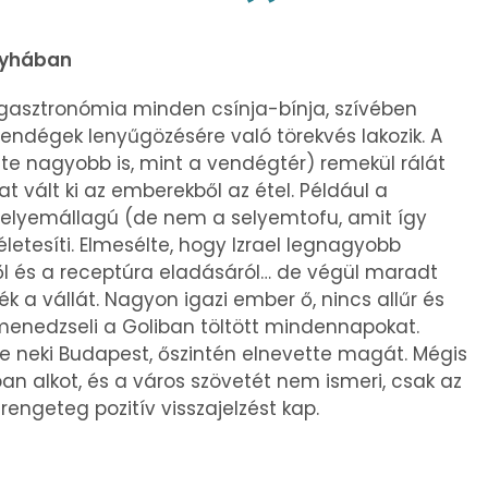
onyhában
a gasztronómia minden csínja-bínja, szívében
vendégek lenyűgözésére való törekvés lakozik. A
nte nagyobb is, mint a vendégtér) remekül rálát
at vált ki az emberekből az étel. Például a
selyemállagú (de nem a selyemtofu, amit így
életesíti. Elmesélte, hogy Izrael legnagyobb
zről és a receptúra eladásáról… de végül maradt
ék a vállát. Nagyon igazi ember ő, nincs allűr és
 menedzseli a Goliban töltött mindennapokat.
be neki Budapest, őszintén elnevette magát. Mégis
an alkot, és a város szövetét nem ismeri, csak az
rengeteg pozitív visszajelzést kap.