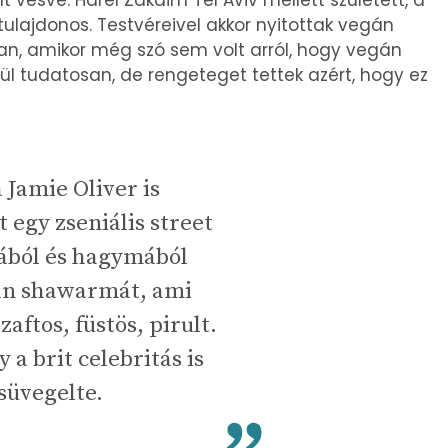
vésve. Harel Zakaim Tel Aviv mellett született, a
 tulajdonos. Testvéreivel akkor nyitottak vegán
ban, amikor még szó sem volt arról, hogy vegán
enül tudatosan, de rengeteget tettek azért, hogy ez
Jamie Oliver is
 egy zseniális street
kából és hagymából
yan shawarmát, ami
zaftos, füstös, pirult.
 a brit celebritás is
üvegelte.