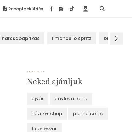
Receptbeküldés
harcsapaprikás
limoncello spritz
brassói sz
Neked ajánljuk
ajvár
pavlova torta
házi ketchup
panna cotta
fügelekvár