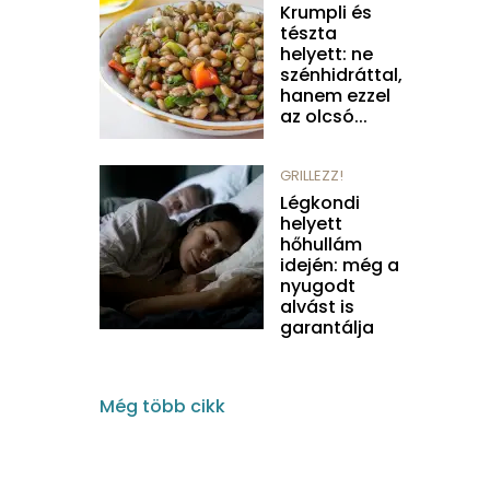
Krumpli és
tészta
helyett: ne
szénhidráttal,
hanem ezzel
az olcsó...
GRILLEZZ!
Légkondi
helyett
hőhullám
idején: még a
nyugodt
alvást is
garantálja
Még több cikk