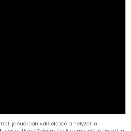
t, januárban vált élessé a helyzet, a