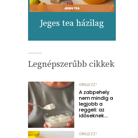
Jeges tea házilag
Legnépszerűbb cikkek
GRILLEZZ!
A zabpehely
nem mindig a
legjobb a
reggeli: az
időseknek...
GRILLEZZ!