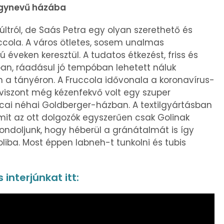
nagynevű házába
tról, de Saás Petra egy olyan szerethető és
uccola. A város ötletes, sosem unalmas
 éveken keresztül. A tudatos étkezést, friss és
an, ráadásul jó tempóban lehetett náluk
 a tányéron. A Fruccola idővonala a koronavírus-
 viszont még kézenfekvő volt egy szuper
tcai néhai Goldberger-házban. A textilgyártásban
amit az ott dolgozók egyszerűen csak Golinak
gondoljunk, hogy héberül a gránátalmát is így
liba. Most éppen labneh-t tunkolni és tubis
interjúnkat itt: