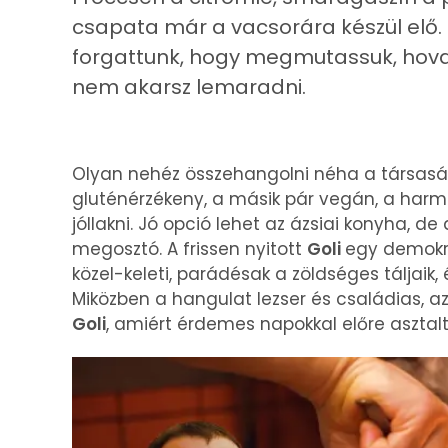
csapata már a vacsorára készül elő. 
forgattunk, hogy megmutassuk, hova
nem akarsz lemaradni.
Olyan nehéz összehangolni néha a társaság
gluténérzékeny, a másik pár vegán, a har
jóllakni. Jó opció lehet az ázsiai konyha, de
megosztó. A frissen nyitott
Goli
egy demokra
közel-keleti, parádésak a zöldséges táljaik
Miközben a hangulat lezser és családias, az
Goli
, amiért érdemes napokkal előre asztalt