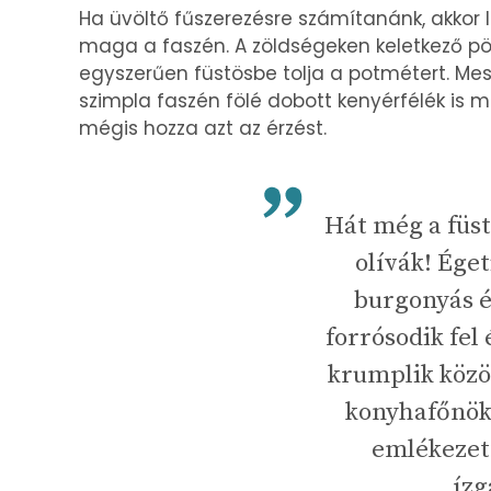
Ha üvöltő fűszerezésre számítanánk, akkor l
maga a faszén. A zöldségeken keletkező pö
egyszerűen füstösbe tolja a potmétert. Mest
szimpla faszén fölé dobott kenyérfélék is me
mégis hozza azt az érzést.
Hát még a füst
olívák! Éget
burgonyás é
forrósodik fel 
krumplik közöt
konyhafőnök,
emlékezet
ízg