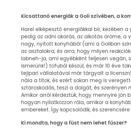
Kicsattanó energiák a Goli szívében, a k
Harel elképesztő energiákkal bír, kezében 
pedig az adni akarás, az alkotás öröme, a 
nagy, nyitott konyhából (ami a Goliban szi
az asztalokra, és arra, hogy milyen reakciók
labneh-ja, ami egyébként teljesen vegán, 
ismerünk!) tofuból készül, és már 10 éve tök
tejipari vállalatával már tárgyalt a licens
nála a titok, és ezért sokan meg is veregett
sztároskodás, teszi a dolgát, és szerényen
Amikor arról kérdeztük, hogy mennyire jön 
hogyan nyilatkozzon róla, amikor a konyháb
embereket. Így kapcsolódik, és szerencsére 
Ki mondta, hogy a füst nem lehet fűszer?