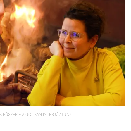
 FŰSZER – A GOLIBAN INTERJÚZTUNK