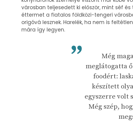
konyhafőnök személye viszont már kőbe volt 
városban teljesedett ki először, mint séf és
éttermet a fiatalos földközi-tengeri város
origóvá lesznek. Harelék, ha nem is feltétl
mára így legyen.
Még maga 
meglátogatta őt
foodért: las
készített ol
egyszerre volt s
Még szép, hogy
megs