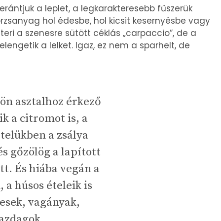
erántjuk a leplet, a legkarakteresebb fűszerük
rzsanyag hol édesbe, hol kicsit kesernyésbe vagy
eri a szenesre sütött céklás „carpaccio”, de a
lengetik a lelket. Igaz, ez nem a sparhelt, de
ön asztalhoz érkező
ik a citromot is, a
telükben a zsálya
és gőzölög a lapított
t. És hiába vegán a
 a húsos ételeik is
esek, vagányak,
azdagok.