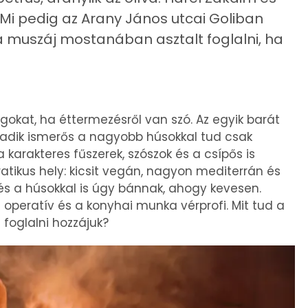
Mi pedig az Arany János utcai Goliban
 muszáj mostanában asztalt foglalni, ha
okat, ha éttermezésről van szó. Az egyik barát
madik ismerős a nagyobb húsokkal tud csak
 a karakteres fűszerek, szószok és a csípős is
tikus hely: kicsit vegán, nagyon mediterrán és
, és a húsokkal is úgy bánnak, ahogy kevesen.
 operatív és a konyhai munka vérprofi. Mit tud a
 foglalni hozzájuk?