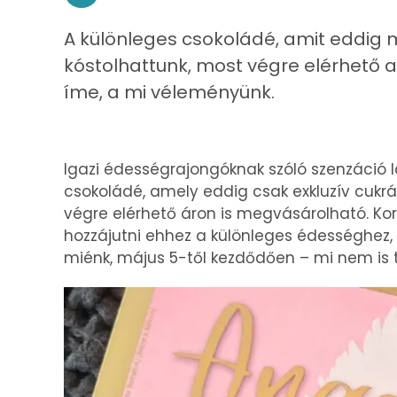
A különleges csokoládé, amit eddi
kóstolhattunk, most végre elérhető a L
íme, a mi véleményünk.
Igazi édességrajongóknak szóló szenzáció l
csokoládé, amely eddig csak exkluzív cukr
végre elérhető áron is megvásárolható. Kor
hozzájutni ehhez a különleges édességhez
miénk, május 5-től kezdődően – mi nem is tud