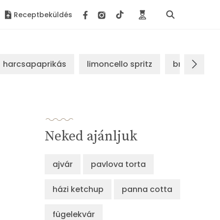
Receptbeküldés
harcsapaprikás
limoncello spritz
brassói sz
Neked ajánljuk
ajvár
pavlova torta
házi ketchup
panna cotta
fügelekvár