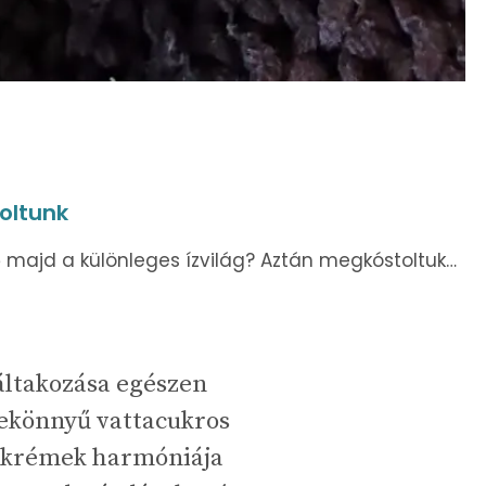
voltunk
ő majd a különleges ízvilág? Aztán megkóstoltuk…
áltakozása egészen
llekönnyű vattacukros
y krémek harmóniája