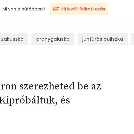
Mi van a hűtődben?
Hírlevél-feliratkozás
zakuszka
aranygaluska
juhtúrós puliszka
áron szerezheted be az
Kipróbáltuk, és