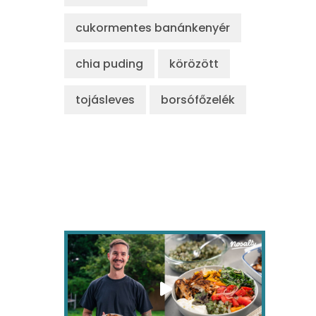
cukormentes banánkenyér
chia puding
körözött
tojásleves
borsófőzelék