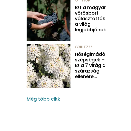
OTTHON
Ezt a magyar
vörösbort
választották
a világ
legjobbjának
GRILLEZZ!
Hőségimádó
szépségek –
Ez a 7 virág a
szárazság
ellenére...
Még több cikk