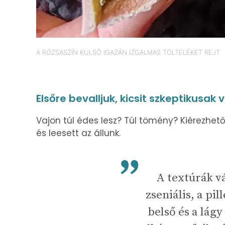
A RÓZSASZÍN KÜLSŐ IGAZÁN IZGALMAS TÖLTELÉKET REJT
Elsőre bevalljuk, kicsit szkeptikusak 
Vajon túl édes lesz? Túl tömény? Kiérezhet
és leesett az állunk.
A textúrák v
zseniális, a pi
belső és a lág