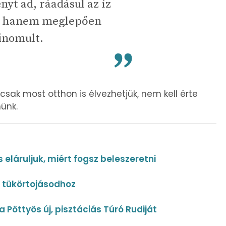
nyt ad, ráadásul az íz
, hanem meglepően
inomult.
– csak most otthon is élvezhetjük, nem kell érte
ünk.
 eláruljuk, miért fogsz beleszeretni
a tükörtojásodhoz
Pöttyös új, pisztáciás Túró Rudiját