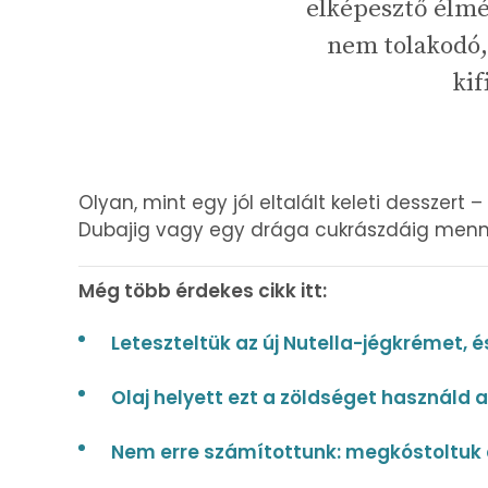
elképesztő élmé
nem tolakodó
kif
Olyan, mint egy jól eltalált keleti desszert 
Dubajig vagy egy drága cukrászdáig menn
Még több érdekes cikk itt:
Leteszteltük az új Nutella-jégkrémet, és
Olaj helyett ezt a zöldséget használd 
Nem erre számítottunk: megkóstoltuk a 