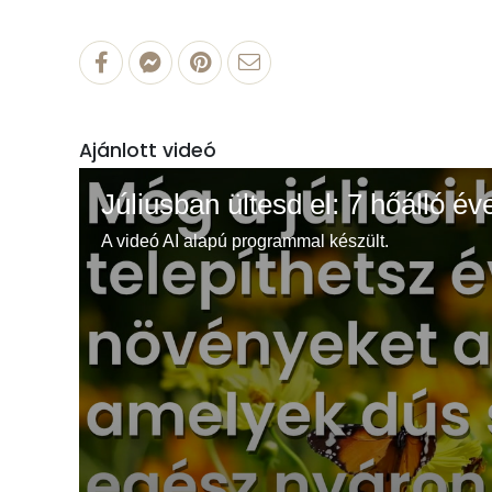
Ajánlott videó
Júliusban ültesd el: 7 hőálló év
A videó AI alapú programmal készült.