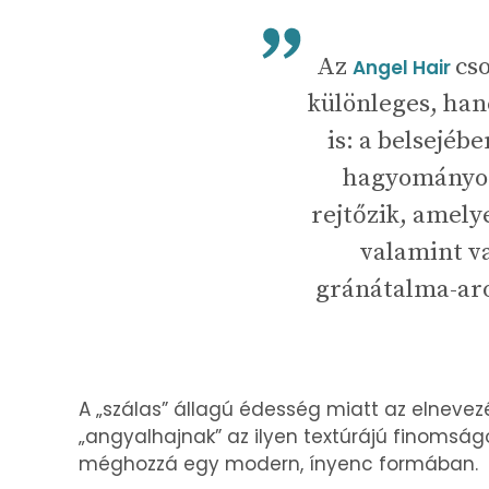
Az
cs
Angel Hair
különleges, han
is: a belsejéb
hagyományos
rejtőzik, amely
valamint va
gránátalma-ar
A „szálas” állagú édesség miatt az elnevezé
„angyalhajnak” az ilyen textúrájú finomságo
méghozzá egy modern, ínyenc formában.