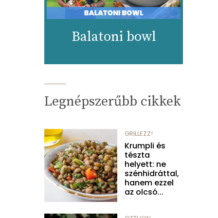
Balatoni bowl
Legnépszerűbb cikkek
GRILLEZZ!
Krumpli és
tészta
helyett: ne
szénhidráttal,
hanem ezzel
az olcsó...