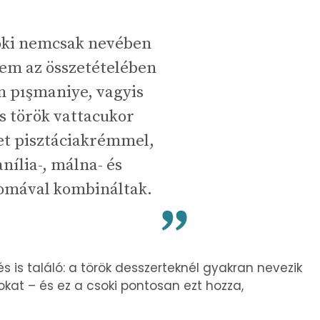
oki nemcsak nevében
em az összetételében
en pışmaniye, vagyis
 török vattacukor
et pisztáciakrémmel,
nília-, málna- és
omával kombináltak.
s is találó: a török desszerteknél gyakran nevezik
kat – és ez a csoki pontosan ezt hozza,