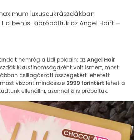
g maximum luxuscukrászdákban
idlben is. Kipróbáltuk az Angel Hairt –
andolt nemrég a Lidl polcain: az
Angel Hair
ászdák luxusfinomságaként volt ismert, most
ábban csillagászati összegekért lehetett
, most viszont mindössze
2999 forintért
lehet a
tunk ellenállni, azonnal ki is próbáltuk.