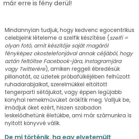
már erre is fény derül!
Mindannyian tudjuk, hogy kedvenc egocentrikus
celebjeink lételeme a szelfik készítése (
szelfi =
olyan fotó, amit készítője saját magáról
fényképez okostelefonjával annak céljából, hogy
aztán feltöltse Facebook-jára, Instagramjára
vagy Twitterére
), amiken reggeli ébredésük
pillanatát, az üzletek próbafülkéjében felhúzott
ruhadarabjaikat, szerelmükkel eltöltött
tengerparti sétájukat, vagy éppen legújabb
konyhai remekművüket örökítik meg. Valljuk be,
imádjuk őket ezért, hiszen szabadon
leskelődhetünk életükbe, ami már számunkra is
nyitott könyvvé válik.
De mi történik, ha egy elvetemült