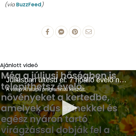
(via
BuzzFeed
)
Ajánlott videó
Júliusban ültesd el: 7 hőálló évelő növény a színes és buja kertért
A videó AI alapú programmal készült.