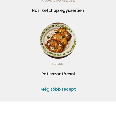
PARADICSOMSZÓSZ
Házi ketchup egyszerűen
TÓCSNI
Patisszontócsni
Még több recept