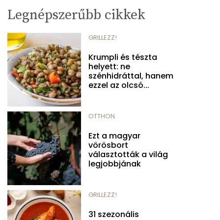
Legnépszerűbb cikkek
GRILLEZZ!
Krumpli és tészta
helyett: ne
szénhidráttal, hanem
ezzel az olcsó...
OTTHON
Ezt a magyar
vörösbort
választották a világ
legjobbjának
GRILLEZZ!
31 szezonális