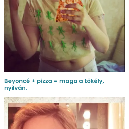
Beyoncé + pizza = maga a tökély,
nyilván.