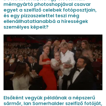
mémgyártó photoshopjával csavar
egyet a szelfiző celebek fotóposztjain,
és egy pizzaszelettel teszi még
ellenállhatatlanabbá a hírességek
személyes képeit?
Elsőként vegyük példának a népszerű
sármőr, Ian Somerhalder szelfiző fotóját,