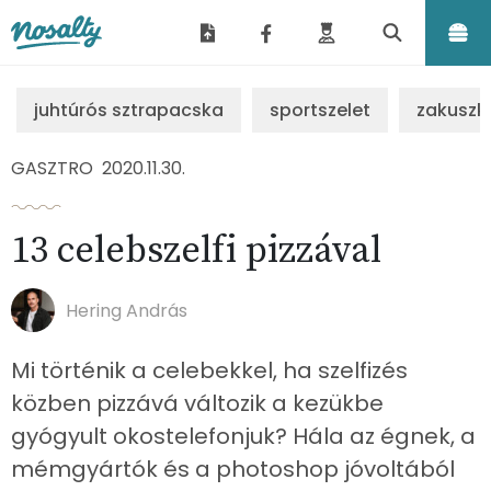
Nosalty
juhtúrós sztrapacska
sportszelet
zakuszk
GASZTRO
2020.11.30.
13 celebszelfi pizzával
Hering András
Mi történik a celebekkel, ha szelfizés
közben pizzává változik a kezükbe
gyógyult okostelefonjuk? Hála az égnek, a
mémgyártók és a photoshop jóvoltából