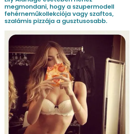
megmondani, hogy a szupermodell
fehérneműkollekciója vagy szaftos,
szalámis pizzája a gusztusosabb.