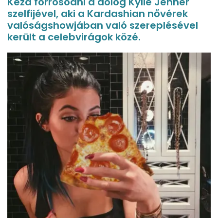
Kezd forrósodni a dolog Kylie Jenner
szelfijével, aki a Kardashian nővérek
valóságshowjában való szereplésével
került a celebvirágok közé.