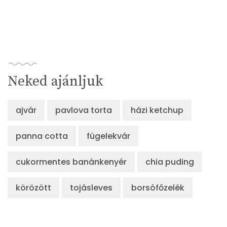
Neked ajánljuk
ajvár
pavlova torta
házi ketchup
panna cotta
fügelekvár
cukormentes banánkenyér
chia puding
körözött
tojásleves
borsófőzelék