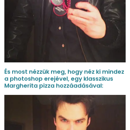
És most nézzük meg, hogy néz ki mindez
a photoshop erejével, egy klasszikus
Margherita pizza hozzáadásával: