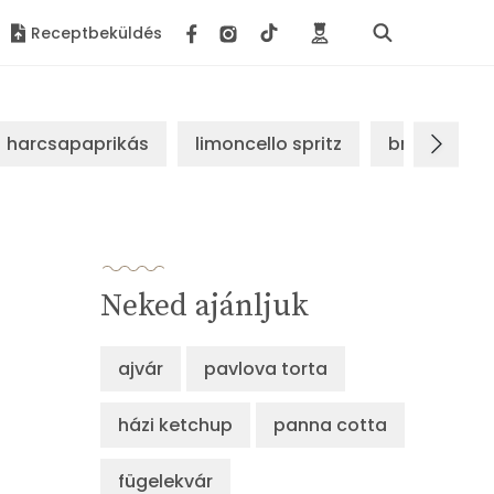
Receptbeküldés
harcsapaprikás
limoncello spritz
brassói sz
Neked ajánljuk
ajvár
pavlova torta
házi ketchup
panna cotta
fügelekvár