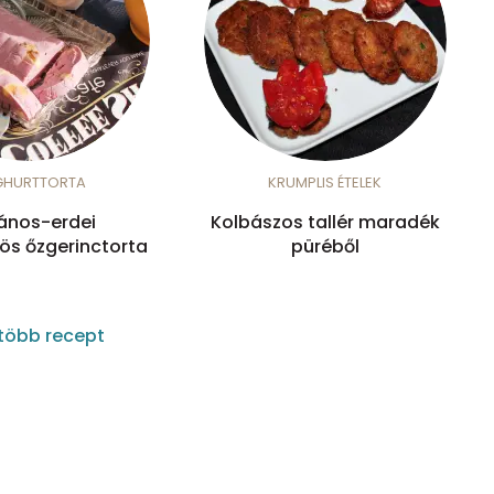
GHURTTORTA
KRUMPLIS ÉTELEK
ános-erdei
Kolbászos tallér maradék
s őzgerinctorta
püréből
több recept