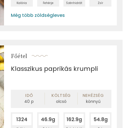
Kalória
Fehérje
Szénhidrát
Zsír
Még több zöldségleves
Főétel
Klasszikus paprikás krumpli
IDŐ
KÖLTSÉG
NEHÉZSÉG
40
p
olcsó
könnyű
1324
46.9g
162.9g
54.8g