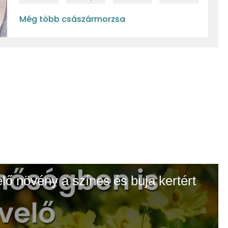
Még több császármorzsa
elő növény a színes és buja kertért