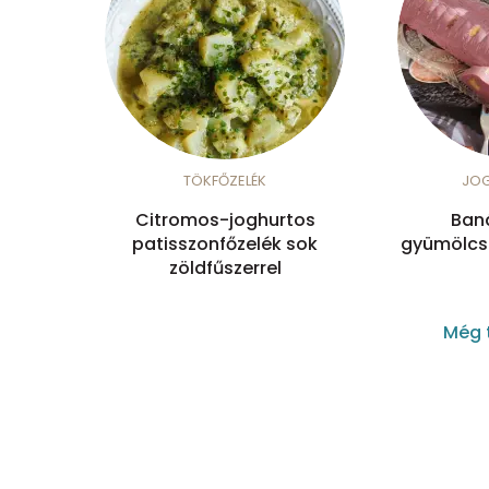
TÖKFŐZELÉK
JO
Citromos-joghurtos
Ban
patisszonfőzelék sok
gyümölcsö
zöldfűszerrel
Még 