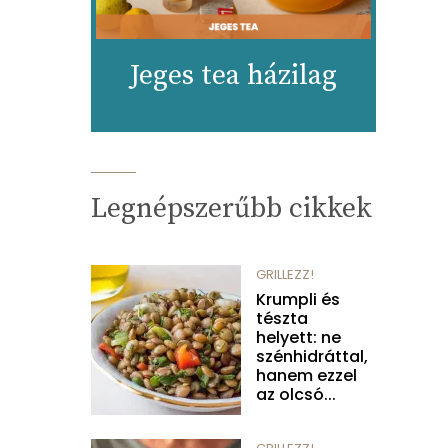
Jeges tea házilag
Legnépszerűbb cikkek
GRILLEZZ!
Krumpli és
tészta
helyett: ne
szénhidráttal,
hanem ezzel
az olcsó...