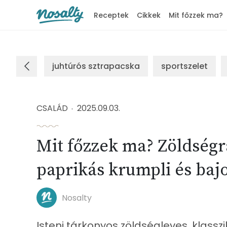
Receptek
Cikkek
Mit főzzek ma?
Nosalty
juhtúrós sztrapacska
sportszelet
CSALÁD
2025.09.03.
Mit főzzek ma? Zöldségr
paprikás krumpli és baj
Nosalty
Isteni tárkonyos zöldségleves, klass