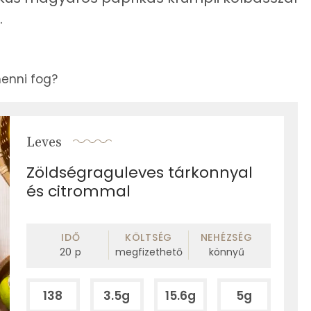
.
enni fog?
Leves
Zöldségraguleves tárkonnyal
és citrommal
IDŐ
KÖLTSÉG
NEHÉZSÉG
20
p
megfizethető
könnyű
138
3.5g
15.6g
5g