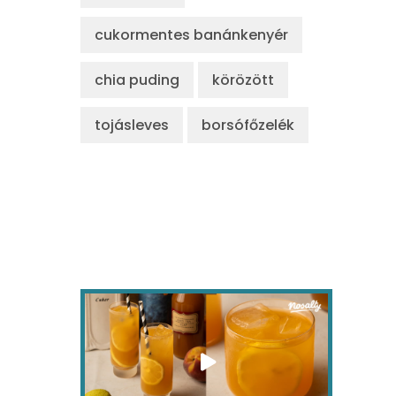
cukormentes banánkenyér
chia puding
körözött
tojásleves
borsófőzelék