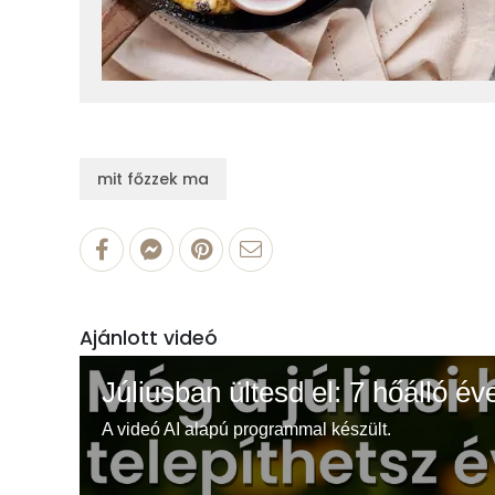
mit főzzek ma
Ajánlott videó
Júliusban ültesd el: 7 hőálló év
A videó AI alapú programmal készült.