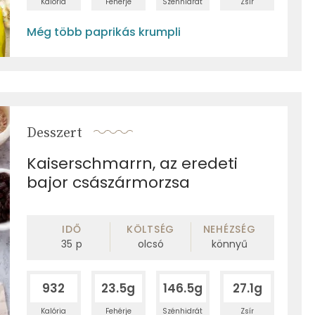
Kalória
Fehérje
Szénhidrát
Zsír
Még több paprikás krumpli
Desszert
Kaiserschmarrn, az eredeti
bajor császármorzsa
IDŐ
KÖLTSÉG
NEHÉZSÉG
35
p
olcsó
könnyű
932
23.5g
146.5g
27.1g
Kalória
Fehérje
Szénhidrát
Zsír