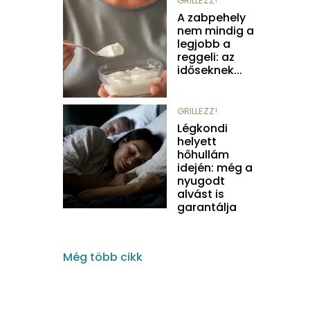
GRILLEZZ!
A zabpehely
nem mindig a
legjobb a
reggeli: az
időseknek...
GRILLEZZ!
Légkondi
helyett
hőhullám
idején: még a
nyugodt
alvást is
garantálja
Még több cikk