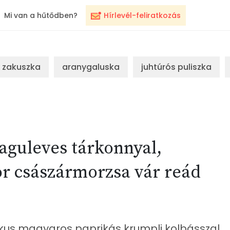
Mi van a hűtődben?
Hírlevél-feliratkozás
zakuszka
aranygaluska
juhtúrós puliszka
aguleves tárkonnyal,
or császármorzsa vár reád
zikus magyaros paprikás krumpli kolbásszal