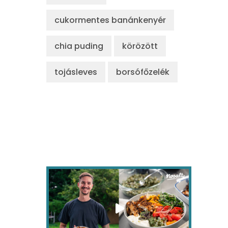
cukormentes banánkenyér
chia puding
körözött
tojásleves
borsófőzelék