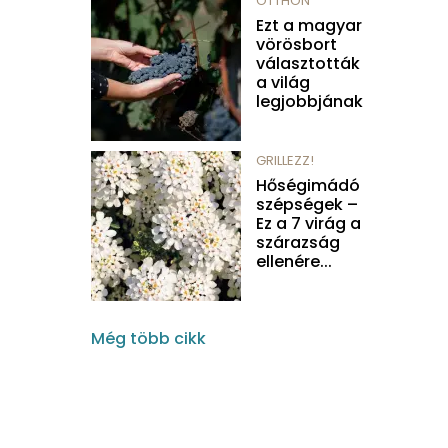
OTTHON
Ezt a magyar
vörösbort
választották
a világ
legjobbjának
GRILLEZZ!
Hőségimádó
szépségek –
Ez a 7 virág a
szárazság
ellenére...
Még több cikk