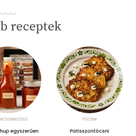
b receptek
DICSOMSZÓSZ
TÓCSNI
chup egyszerűen
Patisszontócsni