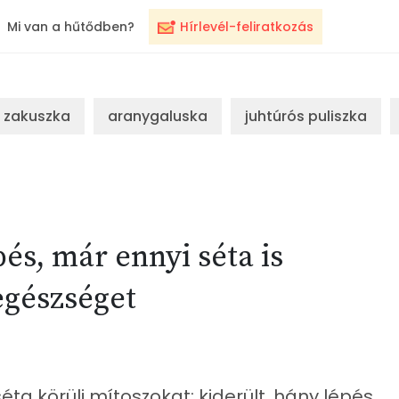
Mi van a hűtődben?
Hírlevél-feliratkozás
zakuszka
aranygaluska
juhtúrós puliszka
pés, már ennyi séta is
 egészséget
éta körüli mítoszokat: kiderült, hány lépés