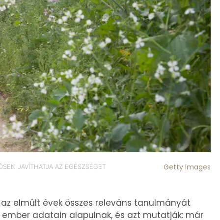
Getty Images
TŐSEN JAVÍTHATJA AZ EGÉSZSÉGET
 az elmúlt évek összes releváns tanulmányát
r ember adatain alapulnak, és azt mutatják: már