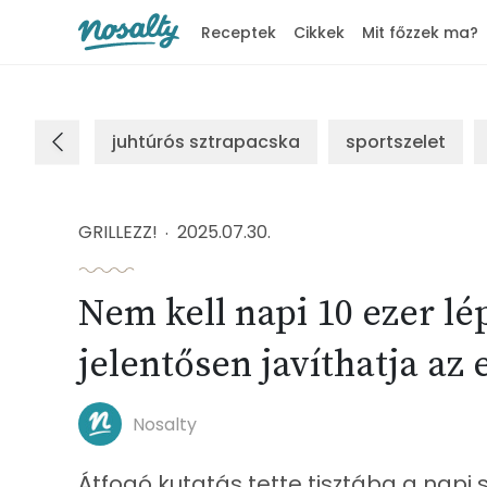
Receptek
Cikkek
Mit főzzek ma?
Nosalty
juhtúrós sztrapacska
sportszelet
GRILLEZZ!
2025.07.30.
Nem kell napi 10 ezer lé
jelentősen javíthatja az
Nosalty
Átfogó kutatás tette tisztába a napi s