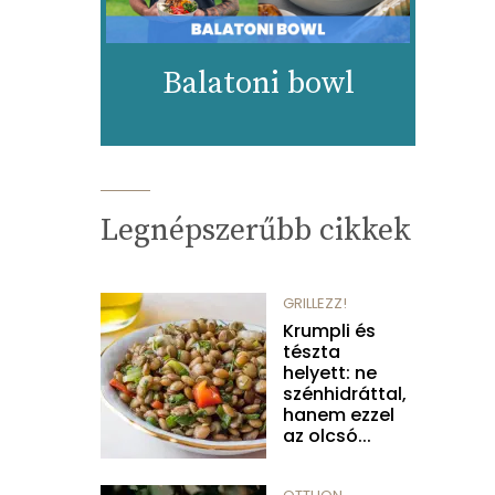
Balatoni bowl
Legnépszerűbb cikkek
GRILLEZZ!
Krumpli és
tészta
helyett: ne
szénhidráttal,
hanem ezzel
az olcsó...