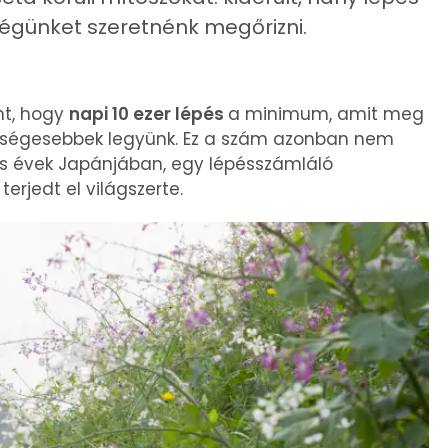
ségünket szeretnénk megőrizni.
nt, hogy
napi 10 ezer lépés
a minimum, amit meg
szségesebbek legyünk. Ez a szám azonban nem
s évek Japánjában, egy lépésszámláló
erjedt el világszerte.