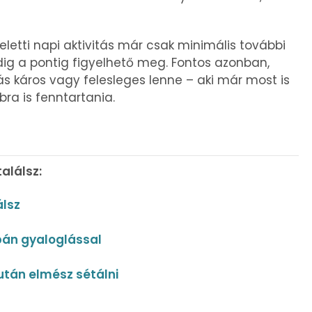
eletti napi aktivitás már csak minimális további
dig a pontig figyelhető meg. Fontos azonban,
s káros vagy felesleges lenne – aki már most is
ra is fenntartania.
alálsz:
álsz
pán gyaloglással
után elmész sétálni