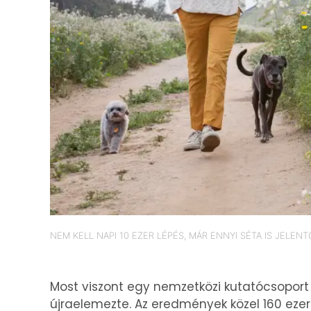
NEM KELL NAPI 10 EZER LÉPÉS, MÁR ENNYI SÉTA IS JELEN
Most viszont egy nemzetközi kutatócsoport
újraelemezte. Az eredmények közel 160 eze