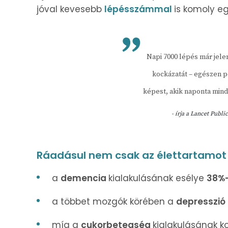
jóval kevesebb
lépésszámmal
is komoly e
Napi 7000 lépés már jele
kockázatát – egészen p
képest, akik naponta min
- írja a
Lancet Publi
Ráadásul nem csak az élettartamot b
a
demencia
kialakulásának esélye
38%-
a többet mozgók körében a
depresszió
míg a
cukorbetegség
kialakulásának 