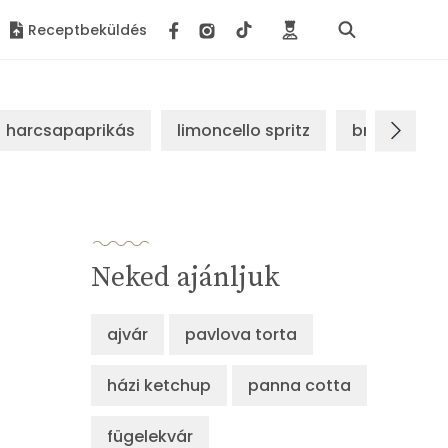
Receptbeküldés
harcsapaprikás
limoncello spritz
brassói sz
Neked ajánljuk
ajvár
pavlova torta
házi ketchup
panna cotta
fügelekvár