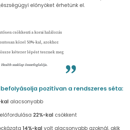
gészségügyi előnyöket érhetünk el.
ntősen csökkenti a korai halálozás
ontosan közel 50%-kal, azokhoz
dössze kétezer lépést tesznek meg
c Health
szaklap összefoglalója.
efolyásolja pozitívan a rendszeres séta:
kal
alacsonyabb
előfordulása
22%-kal
csökkent
kockázata
14%-kal
volt alacsonyabb azoknál, akik