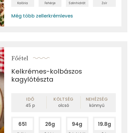
Kalória
Fehérje
Szénhidrát
Zsír
Még több zellerkrémleves
Főétel
Kelkrémes-kolbászos
kagylótészta
IDŐ
KÖLTSÉG
NEHÉZSÉG
45
p
olcsó
könnyű
651
26g
94g
19.8g