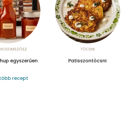
DICSOMSZÓSZ
TÓCSNI
chup egyszerűen
Patisszontócsni
több recept