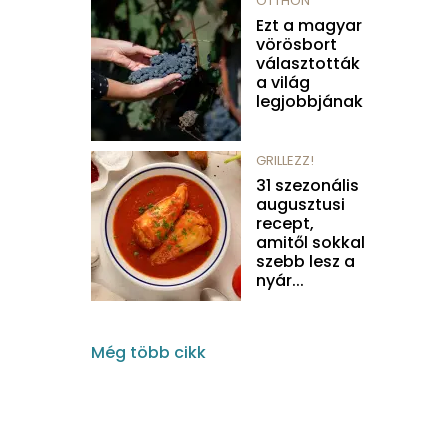
OTTHON
Ezt a magyar
vörösbort
választották
a világ
legjobbjának
GRILLEZZ!
31 szezonális
augusztusi
recept,
amitől sokkal
szebb lesz a
nyár...
Még több cikk