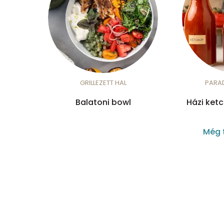
GRILLEZETT HAL
PARA
Balatoni bowl
Házi ket
Még 