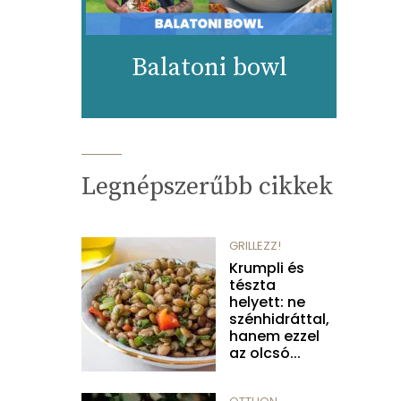
Balatoni bowl
Legnépszerűbb cikkek
GRILLEZZ!
Krumpli és
tészta
helyett: ne
szénhidráttal,
hanem ezzel
az olcsó...