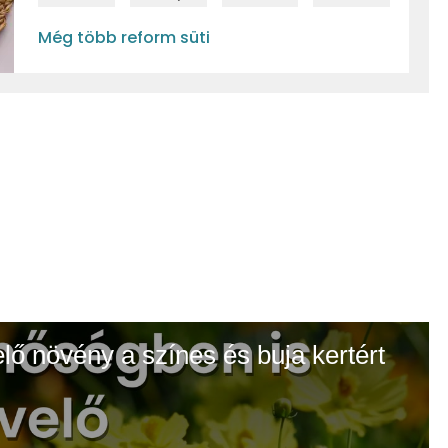
Még több reform süti
elő növény a színes és buja kertért