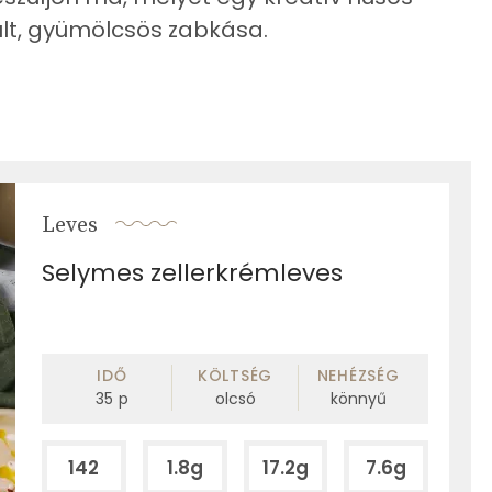
sült, gyümölcsös zabkása.
Leves
Selymes zellerkrémleves
IDŐ
KÖLTSÉG
NEHÉZSÉG
35
p
olcsó
könnyű
142
1.8g
17.2g
7.6g