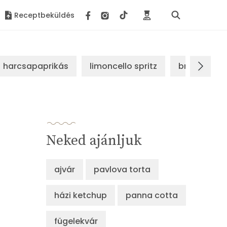
Receptbeküldés
harcsapaprikás
limoncello spritz
brassói sz
Neked ajánljuk
ajvár
pavlova torta
házi ketchup
panna cotta
fügelekvár