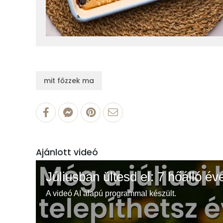
mit főzzek ma
Ajánlott videó
Júliusban ültesd el: 7 hőálló év
A videó AI alapú programmal készült.