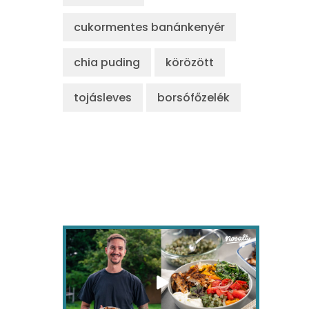
cukormentes banánkenyér
chia puding
körözött
tojásleves
borsófőzelék