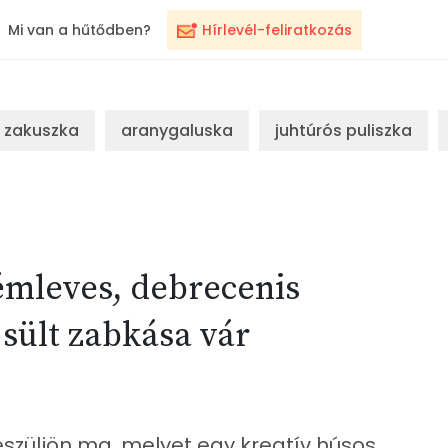
Mi van a hűtődben?
Hírlevél-feliratkozás
zakuszka
aranygaluska
juhtúrós puliszka
émleves, debrecenis
sült zabkása vár
szüljön ma, melyet egy kreatív húsos