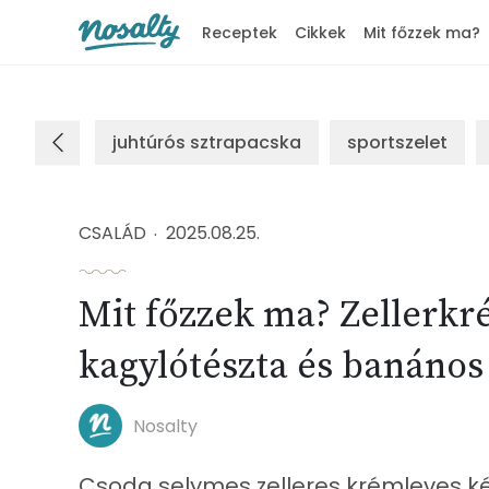
Receptek
Cikkek
Mit főzzek ma?
Nosalty
juhtúrós sztrapacska
sportszelet
CSALÁD
2025.08.25.
Mit főzzek ma? Zellerkr
kagylótészta és banános 
Nosalty
Csoda selymes zelleres krémleves ké