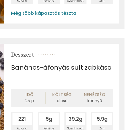
Kalória
Fehérje
Szénhidrát
Zsír
Még több káposztás tészta
Desszert
Banános-áfonyás sült zabkása
IDŐ
KÖLTSÉG
NEHÉZSÉG
25
p
olcsó
könnyű
221
5g
39.2g
5.9g
Kalória
Fehérje
Szénhidrát
Zsír