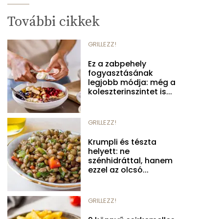
További cikkek
GRILLEZZ!
Ez a zabpehely
fogyasztásának
legjobb módja: még a
koleszterinszintet is...
GRILLEZZ!
Krumpli és tészta
helyett: ne
szénhidráttal, hanem
ezzel az olcsó...
GRILLEZZ!