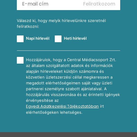
Feliratkozom
További receptkategóriák
Válaszd ki, hogy melyik hírlevelünkre szeretnél
felíratkozni:
Napi hírlevél
Heti hírlevél
Hozzájárulok, hogy a Central Médiacsoport Zrt.
az általam szolgáltatott adatok és információk
alapján hírleveleket küldjön számomra és
közvetlen üzletszerzési céllal megkeressen a
megadott elérhetőségeimen saját vagy üzleti
partnerei személyre szabott ajánlataival. A
hozzájárulás visszavonása és az érintetti igények
érvényesítése az
Egyedi Adatkezelési Tájékoztatóban
írt
elérhetőségeken lehetséges.