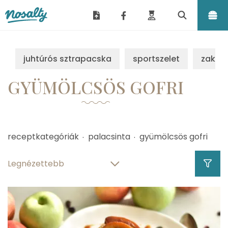
Nosalty
juhtúrós sztrapacska
sportszelet
zakus
GYÜMÖLCSÖS GOFRI
receptkategóriák
palacsinta
gyümölcsös gofri