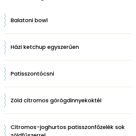
Balatoni bowl
Házi ketchup egyszerűen
Patisszontócsni
Zöld citromos görögdinnyekoktél
Citromos-joghurtos patisszonfőzelék sok
zöldfűszerrel