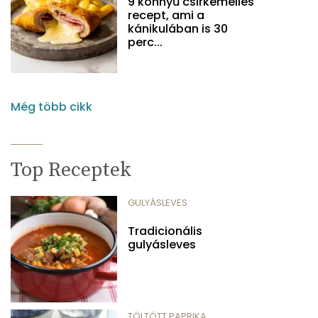
9 könnyű csirkemelles
recept, ami a
kánikulában is 30
perc...
Még több cikk
Top Receptek
GULYÁSLEVES
Tradicionális
gulyásleves
TÖLTÖTT PAPRIKA