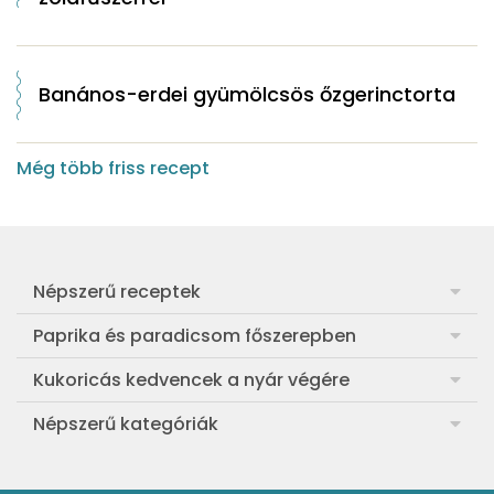
Banános-erdei gyümölcsös őzgerinctorta
Még több friss recept
Népszerű receptek
Frankfurti leves
Paprika és paradicsom főszerepben
Egyszerű muffin
Pan con Tomate
Kukoricás kedvencek a nyár végére
Aranygaluska
Paradicsom és paprika eltevése télre
Legfinomabb főtt kukorica
Népszerű kategóriák
Egyszerű paradicsomleves
Mézes-mascarponés sült paradicsom
Ropogós kukoricás fritters
Ebéd receptek
Egyszerű krumplifőzelék
Paradicsomos húsgombóc